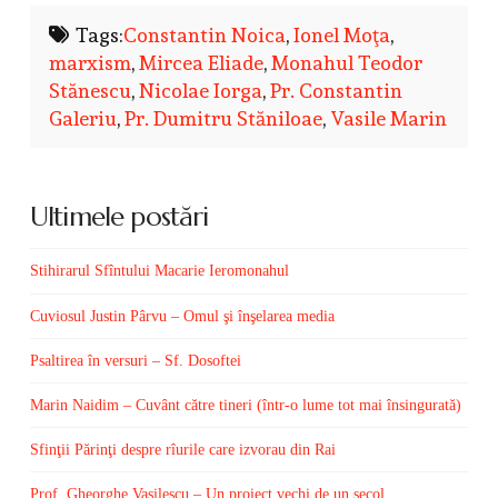
Tags:
Constantin Noica
,
Ionel Moţa
,
marxism
,
Mircea Eliade
,
Monahul Teodor
Stănescu
,
Nicolae Iorga
,
Pr. Constantin
Galeriu
,
Pr. Dumitru Stăniloae
,
Vasile Marin
Ultimele postări
Stihirarul Sfîntului Macarie Ieromonahul
Cuviosul Justin Pârvu – Omul şi înşelarea media
Psaltirea în versuri – Sf. Dosoftei
Marin Naidim – Cuvânt către tineri (într-o lume tot mai însingurată)
Sfinţii Părinţi despre rîurile care izvorau din Rai
Prof. Gheorghe Vasilescu – Un proiect vechi de un secol