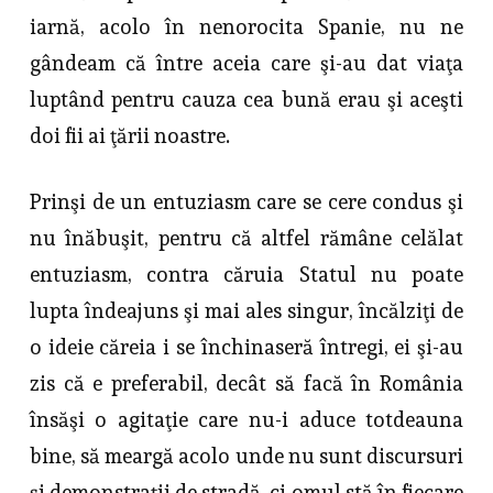
iarnă, acolo în nenorocita Spanie, nu ne
gândeam că între aceia care şi-au dat viaţa
luptând pentru cauza cea bună erau şi aceşti
doi fii ai ţării noastre.
Prinşi de un entuziasm care se cere condus şi
nu înăbuşit, pentru că altfel rămâne celălat
entuziasm, contra căruia Statul nu poate
lupta îndeajuns şi mai ales singur, încălziţi de
o ideie căreia i se închinaseră întregi, ei şi-au
zis că e preferabil, decât să facă în România
însăşi o agitaţie care nu-i aduce totdeauna
bine, să meargă acolo unde nu sunt discursuri
şi demonstraţii de stradă, ci omul stă în fiecare