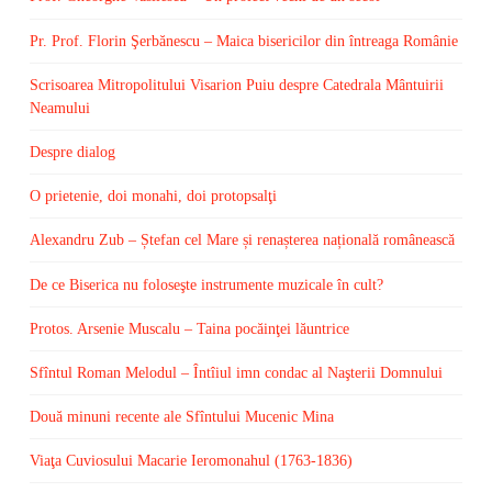
Pr. Prof. Florin Şerbănescu – Maica bisericilor din întreaga Românie
Scrisoarea Mitropolitului Visarion Puiu despre Catedrala Mântuirii
Neamului
Despre dialog
O prietenie, doi monahi, doi protopsalţi
Alexandru Zub – Ștefan cel Mare și renașterea națională românească
De ce Biserica nu foloseşte instrumente muzicale în cult?
Protos. Arsenie Muscalu – Taina pocăinţei lăuntrice
Sfîntul Roman Melodul – Întîiul imn condac al Naşterii Domnului
Două minuni recente ale Sfîntului Mucenic Mina
Viaţa Cuviosului Macarie Ieromonahul (1763-1836)