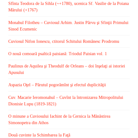
Sfînta Teodora de la Sihla (~+1780), ucenica Sf. Vasilie de la Poiana
Mărului (+1767)
Monahul Filotheu – Cuviosul Arhim. Justin Pârvu şi Sfinţii Primului
Sinod Ecumenic
Cuviosul Nifon Ionescu, ctitorul Schitului Românesc Prodromu
O nouă comoară psaltică paisiană: Triodul Paisian vol. 1
Paulinus de Aquilea şi Theodulf de Orleans – doi înşelaţi ai istoriei
Apusului
Aspazia Oţel – Părutul pogorămînt şi efectul duplicităţii
Cuv. Macarie Ieromonahul – Cuvînt la întronizarea Mitropolitului
Dionisie Lupu (1819-1821)
O minune a Cuviosului Iachint de la Cernica la Mănăstirea
Simonopetra din Athos
Două cuvinte la Schimbarea la Faţă