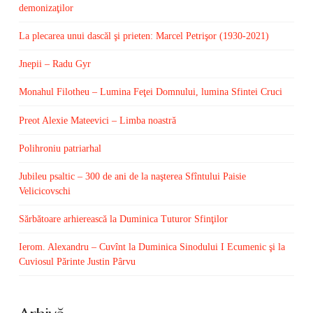
demonizaţilor
La plecarea unui dascăl şi prieten: Marcel Petrişor (1930-2021)
Jnepii – Radu Gyr
Monahul Filotheu – Lumina Feţei Domnului, lumina Sfintei Cruci
Preot Alexie Mateevici – Limba noastră
Polihroniu patriarhal
Jubileu psaltic – 300 de ani de la naşterea Sfîntului Paisie
Velicicovschi
Sărbătoare arhierească la Duminica Tuturor Sfinţilor
Ierom. Alexandru – Cuvînt la Duminica Sinodului I Ecumenic şi la
Cuviosul Părinte Justin Pârvu