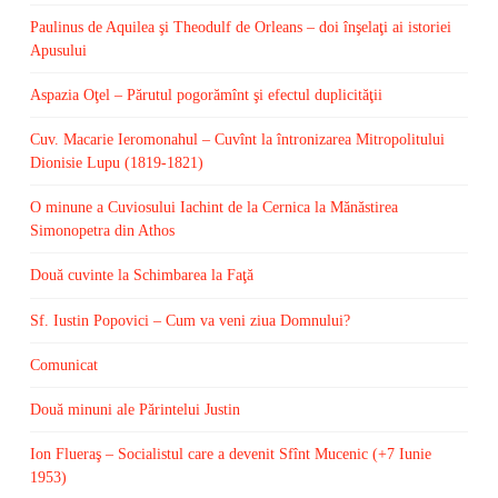
Paulinus de Aquilea şi Theodulf de Orleans – doi înşelaţi ai istoriei
Apusului
Aspazia Oţel – Părutul pogorămînt şi efectul duplicităţii
Cuv. Macarie Ieromonahul – Cuvînt la întronizarea Mitropolitului
Dionisie Lupu (1819-1821)
O minune a Cuviosului Iachint de la Cernica la Mănăstirea
Simonopetra din Athos
Două cuvinte la Schimbarea la Faţă
Sf. Iustin Popovici – Cum va veni ziua Domnului?
Comunicat
Două minuni ale Părintelui Justin
Ion Flueraş – Socialistul care a devenit Sfînt Mucenic (+7 Iunie
1953)