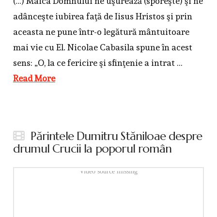
(…) Maica Domnului ne uşurează (sporeşte) şi ne
adânceşte iubirea faţă de Iisus Hristos şi prin
aceasta ne pune într-o legătură mântuitoare
mai vie cu El. Nicolae Cabasila spune în acest
sens: „O, la ce fericire şi sfinţenie a intrat …
Read More
Părintele Dumitru Stăniloae despre
drumul Crucii la poporul român
Video source missing