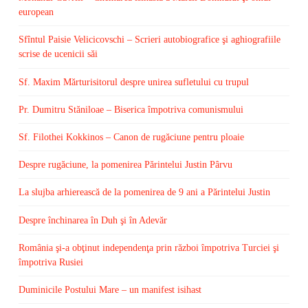
european
Sfîntul Paisie Velicicovschi – Scrieri autobiografice şi aghiografiile
scrise de ucenicii săi
Sf. Maxim Mărturisitorul despre unirea sufletului cu trupul
Pr. Dumitru Stăniloae – Biserica împotriva comunismului
Sf. Filothei Kokkinos – Canon de rugăciune pentru ploaie
Despre rugăciune, la pomenirea Părintelui Justin Pârvu
La slujba arhierească de la pomenirea de 9 ani a Părintelui Justin
Despre închinarea în Duh şi în Adevăr
România şi-a obţinut independenţa prin război împotriva Turciei şi
împotriva Rusiei
Duminicile Postului Mare – un manifest isihast