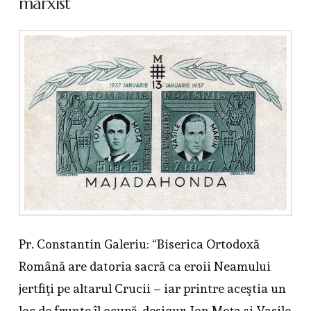
marxist
Pr. Constantin Galeriu: “Biserica Ortodoxă
Română are datoria sacră ca eroii Neamului
jertfiţi pe altarul Crucii – iar printre aceştia un
loc de frunte îl ocupă, desigur, Ion Moţa şi Vasile