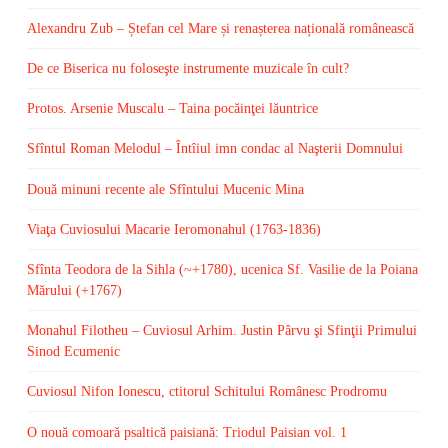
Alexandru Zub – Ștefan cel Mare și renașterea națională românească
De ce Biserica nu foloseşte instrumente muzicale în cult?
Protos. Arsenie Muscalu – Taina pocăinţei lăuntrice
Sfîntul Roman Melodul – Întîiul imn condac al Naşterii Domnului
Două minuni recente ale Sfîntului Mucenic Mina
Viaţa Cuviosului Macarie Ieromonahul (1763-1836)
Sfînta Teodora de la Sihla (~+1780), ucenica Sf. Vasilie de la Poiana
Mărului (+1767)
Monahul Filotheu – Cuviosul Arhim. Justin Pârvu şi Sfinţii Primului
Sinod Ecumenic
Cuviosul Nifon Ionescu, ctitorul Schitului Românesc Prodromu
O nouă comoară psaltică paisiană: Triodul Paisian vol. 1