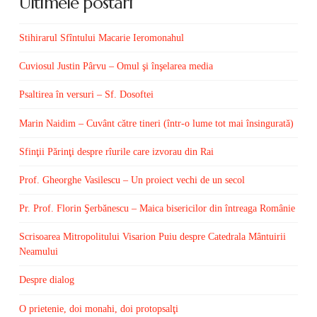
Ultimele postări
Stihirarul Sfîntului Macarie Ieromonahul
Cuviosul Justin Pârvu – Omul şi înşelarea media
Psaltirea în versuri – Sf. Dosoftei
Marin Naidim – Cuvânt către tineri (într-o lume tot mai însingurată)
Sfinţii Părinţi despre rîurile care izvorau din Rai
Prof. Gheorghe Vasilescu – Un proiect vechi de un secol
Pr. Prof. Florin Şerbănescu – Maica bisericilor din întreaga Românie
Scrisoarea Mitropolitului Visarion Puiu despre Catedrala Mântuirii
Neamului
Despre dialog
O prietenie, doi monahi, doi protopsalţi