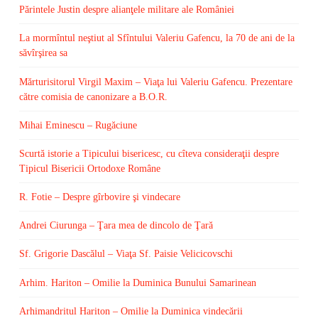
Părintele Justin despre alianţele militare ale României
La mormîntul neştiut al Sfîntului Valeriu Gafencu, la 70 de ani de la
săvîrşirea sa
Mărturisitorul Virgil Maxim – Viaţa lui Valeriu Gafencu. Prezentare
către comisia de canonizare a B.O.R.
Mihai Eminescu – Rugăciune
Scurtă istorie a Tipicului bisericesc, cu cîteva consideraţii despre
Tipicul Bisericii Ortodoxe Române
R. Fotie – Despre gîrbovire şi vindecare
Andrei Ciurunga – Ţara mea de dincolo de Ţară
Sf. Grigorie Dascălul – Viaţa Sf. Paisie Velicicovschi
Arhim. Hariton – Omilie la Duminica Bunului Samarinean
Arhimandritul Hariton – Omilie la Duminica vindecării