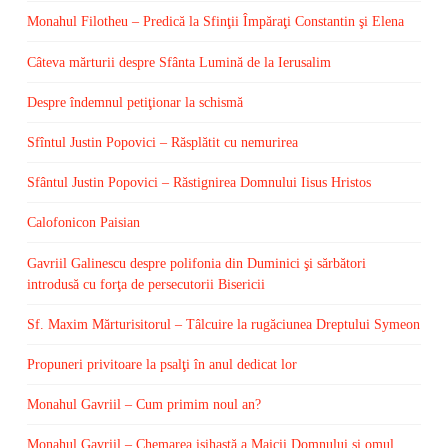
Monahul Filotheu – Predică la Sfinţii Împăraţi Constantin şi Elena
Câteva mărturii despre Sfânta Lumină de la Ierusalim
Despre îndemnul petiţionar la schismă
Sfîntul Justin Popovici – Răsplătit cu nemurirea
Sfântul Justin Popovici – Răstignirea Domnului Iisus Hristos
Calofonicon Paisian
Gavriil Galinescu despre polifonia din Duminici şi sărbători
introdusă cu forţa de persecutorii Bisericii
Sf. Maxim Mărturisitorul – Tâlcuire la rugăciunea Dreptului Symeon
Propuneri privitoare la psalţi în anul dedicat lor
Monahul Gavriil – Cum primim noul an?
Monahul Gavriil – Chemarea isihastă a Maicii Domnului şi omul