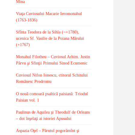
Mina
Viaţa Cuviosului Macarie Ieromonahul
(1763-1836)
Sfînta Teodora de la Sihla (~+1780),
ucenica Sf. Vasilie de la Poiana Mărului
(+1767)
Monahul Filotheu – Cuviosul Arhim. Justin
Pârvu şi Sfinţii Primului Sinod Ecumenic
Cuviosul Nifon Ionescu, ctitorul Schitului
Românesc Prodromu
O nouă comoară psaltică paisiană: Triodul
Paisian vol. 1
Paulinus de Aquilea şi Theodulf de Orleans
– doi înşelaţi ai istoriei Apusului
Aspazia Oţel – Părutul pogorămînt şi