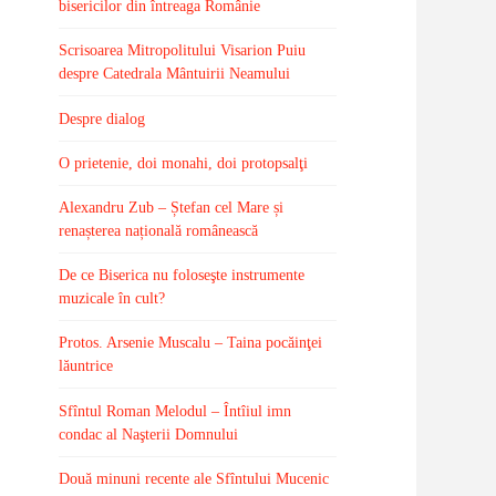
bisericilor din întreaga Românie
Scrisoarea Mitropolitului Visarion Puiu
despre Catedrala Mântuirii Neamului
Despre dialog
O prietenie, doi monahi, doi protopsalţi
Alexandru Zub – Ștefan cel Mare și
renașterea națională românească
De ce Biserica nu foloseşte instrumente
muzicale în cult?
Protos. Arsenie Muscalu – Taina pocăinţei
lăuntrice
Sfîntul Roman Melodul – Întîiul imn
condac al Naşterii Domnului
Două minuni recente ale Sfîntului Mucenic