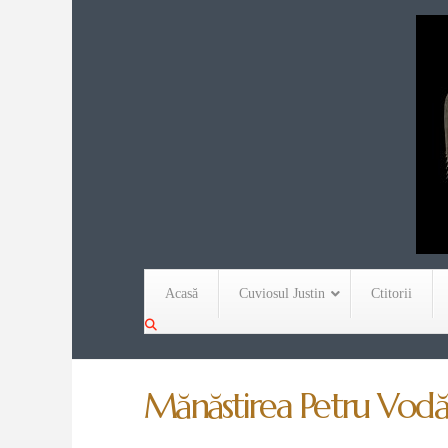
Acasă
Cuviosul Justin
Ctitorii
Mănăstirea Petru Vodă