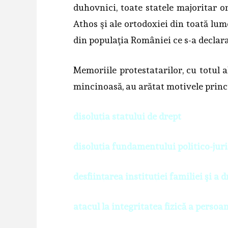
duhovnici, toate statele majoritar 
Athos şi ale ortodoxiei din toată lum
din populaţia României ce s-a declara
Memoriile protestatarilor, cu totul a
mincinoasă, au arătat motivele princ
disoluţia statului de drept
disoluţia fundamentului politico-juri
desfiinţarea instituţiei familiei şi a
atacul la integritatea fizică a persoan