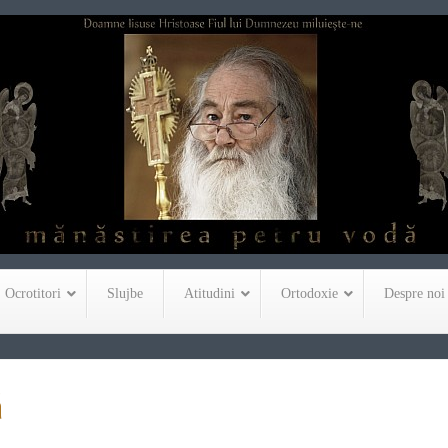
Ocrotitori
Slujbe
Atitudini
Ortodoxie
Despre noi