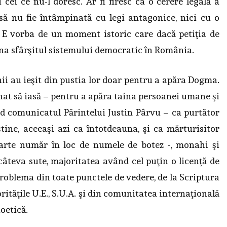
cei ce nu-l doresc. Ar fi firesc ca o cerere legală a
 să nu fie întâmpinată cu legi antagonice, nici cu o
 E vorba de un moment istoric care dacă petiţia de
mna sfârşitul sistemului democratic în România.
hii au ieşit din pustia lor doar pentru a apăra Dogma.
nat să iasă – pentru a apăra taina persoanei umane şi
d comunicatul Părintelui Justin Pârvu – ca purtător
ine, aceeaşi azi ca întotdeauna, şi ca mărturisitor
oarte număr în loc de numele de botez -, monahi şi
âteva sute, majoritatea având cel puţin o licenţă de
problema din toate punctele de vedere, de la Scriptura
rităţile U.E., S.U.A. şi din comunitatea internaţională
ioetică.