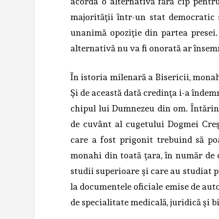
acorda o alternativă fără cip pentru 
majorităţii într-un stat democratic
unanimă opoziţie din partea presei.
alternativă nu va fi onorată ar înse
În istoria milenară a Bisericii, mona
Şi de această dată credinţa i-a îndem
chipul lui Dumnezeu din om. Întărin
de cuvânt al cugetului Dogmei Creşt
care a fost prigonit trebuind să p
monahi din toată ţara, în număr de c
studii superioare şi care au studiat 
la documentele oficiale emise de auto
de specialitate medicală, juridică şi b