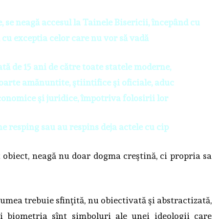
, se neagă accesul la Tainele Bisericii, începând cu
 cu excepţia celor care nu vor să vadă
tă de 15 ani de către toate statele moderne,
rte amănunţite, ştiinţifice şi oficiale, aduc
nomice şi juridice, împotriva folosirii lor
e resping sau au respins deja actele cu cip
t obiect, neagă nu doar dogma creştină, ci propria sa
umea trebuie sfinţită, nu obiectivată şi abstractizată,
şi biometria sînt simboluri ale unei ideologii care