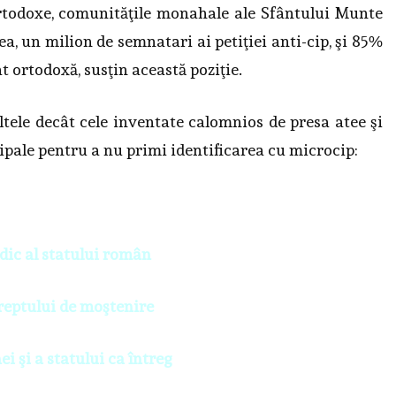
ortodoxe, comunităţile monahale ale Sfântului Munte
ea, un milion de semnatari ai petiţiei anti-cip, şi 85%
t ortodoxă, susţin această poziţie.
ltele decât cele inventate calomnios de presa atee şi
ipale pentru a nu primi identificarea cu microcip:
dic al statului român
 dreptului de moştenire
ei şi a statului ca întreg