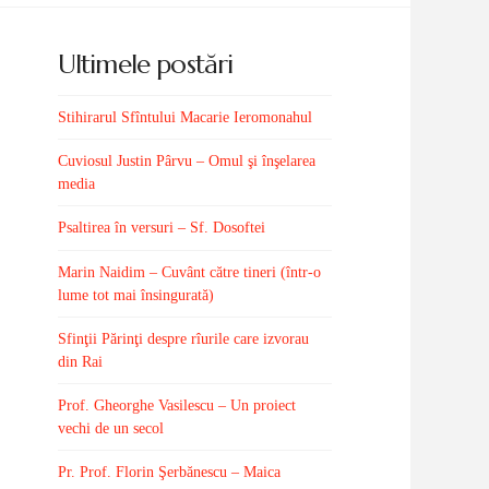
Ultimele postări
Stihirarul Sfîntului Macarie Ieromonahul
Cuviosul Justin Pârvu – Omul şi înşelarea
media
Psaltirea în versuri – Sf. Dosoftei
Marin Naidim – Cuvânt către tineri (într-o
lume tot mai însingurată)
Sfinţii Părinţi despre rîurile care izvorau
din Rai
Prof. Gheorghe Vasilescu – Un proiect
vechi de un secol
Pr. Prof. Florin Şerbănescu – Maica