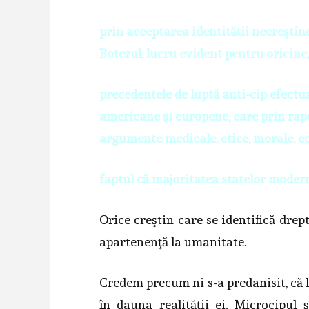
prin acceptarea identităţii necreştine
Botezul, lucru evident pentru oricine,
precedentele de luptă anti-cip efectua
americane şi europene, care prin rapoa
argumente medicale, etice, morale, eco
faptul că majoritatea statelor modern
Orice creştin care se identifică drep
apartenenţă la umanitate.
Credem precum ni s-a predanisit, că l
în dauna realităţii ei. Microcipul 