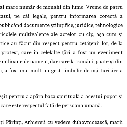
 mai mare număr de monahi din lume. Vreme de patru
catul, pe căi legale, pentru informarea corectă a
publicând documente ştiinţifice, juridice, tehnologice
icolele multivalente ale actelor cu cip, aşa cum şi
tice au făcut din respect pentru cetăţenii lor, de la
 protest, care în celelalte ţări a fost un eveniment
 milioane de oameni, dar care la români, poate şi din
i, a fost mai mult un gest simbolic de mărturisire a
 ieşit pentru a apăra baza spirituală a acestui popor şi
care este respectul faţă de persoana umană.
nţi Părinţi, Arhiereii cu vedere duhovnicească, marii