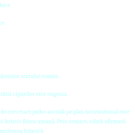
ihice
ce
tăţenilor statului român
tării cipurilor este eugenia
 de cercetare psiho-socială pe plan internaţional este
i-hristic fiinţa umană. Prin urmare, odată afirmată
dentitatea hristică