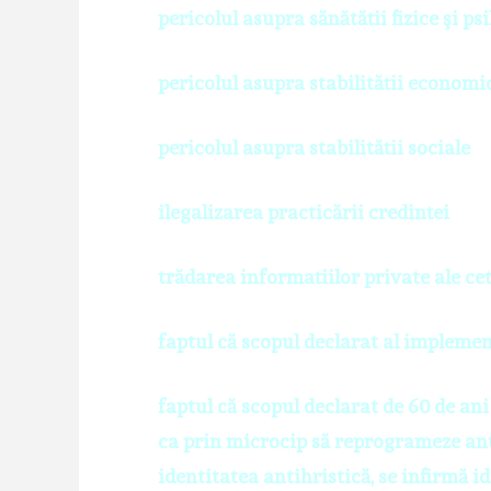
pericolul asupra sănătăţii fizice şi ps
pericolul asupra stabilităţii economi
pericolul asupra stabilităţii sociale
ilegalizarea practicării credinţei
trădarea informaţiilor private ale ce
faptul că scopul declarat al implemen
faptul că scopul declarat de 60 de ani
ca prin microcip să reprogrameze ant
identitatea antihristică, se infirmă i