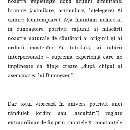
noastră împletește două acțiuni simultane:
hrănire (asimilare, acumulare, înțelegere) și
uimire (contemplare). Așa înaintăm neîncetat
în cunoaștere, potrivit rațiunii și mișcării
noastre naturale de căutători ai originii și ai
ordinii existenței și, totodată, ai iubirii
interpersonale – suprema experiență care ne
împlinește ca ființe create „după chipul și
asemănarea lui Dumnezeu”.
Dar totul vibrează în univers potrivit unei
rânduieli (ordini sau „ascultări”) reglate
extraordinar de fin prin cuantele și constantele