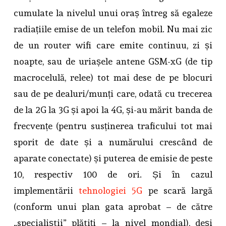
cumulate la nivelul unui oraș întreg să egaleze
radiațiile emise de un telefon mobil. Nu mai zic
de un router wifi care emite continuu, zi și
noapte, sau de uriașele antene GSM-xG (de tip
macrocelulă, relee) tot mai dese de pe blocuri
sau de pe dealuri/munți care, odată cu trecerea
de la 2G la 3G și apoi la 4G, și-au mărit banda de
frecvențe (pentru susținerea traficului tot mai
sporit de date și a numărului crescând de
aparate conectate) și puterea de emisie de peste
10, respectiv 100 de ori. Și în cazul
implementării
tehnologiei 5G
pe scară largă
(conform unui plan gata aprobat – de către
„specialiștii” plătiți – la nivel mondial), deși