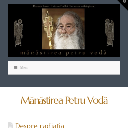
T
t
W
Menu
Mănăstirea Petru Vodă
Despre radiația