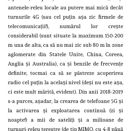
antenele-releu locale au putere mai mică decât
turnurile 4G (sau cel puțin așa zic firmele de
telecomunicații!), numărul lor crește
considerabil (sunt situate la maximum 150-200
m una de alta, ca să nu mai zic sub 80 m în zone
aglomerate din Statele Unite, China, Coreea,
Anglia și Australia), ca și benzile de frecvențe
definite, tocmai ca să se păstreze acoperirea
radio cel puțin la același nivel (deși nu este așa,
ci este mult mărită, evident). Din anii 2018-2019
s-a purces, așadar, la crearea de telefoane 5G și
la activarea și exploatarea continuă (zi și
noapte!) a mii de sateliți și a milioane de
turnuri-releu terestre (de tip MIMO, cu 4-8 până