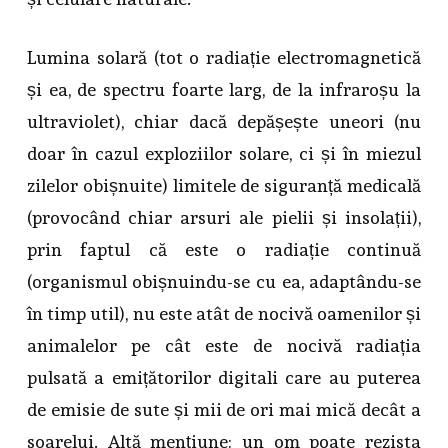
Lumina solară (tot o radiație electromagnetică
și ea, de spectru foarte larg, de la infraroșu la
ultraviolet), chiar dacă depășește uneori (nu
doar în cazul exploziilor solare, ci și în miezul
zilelor obișnuite) limitele de siguranță medicală
(provocând chiar arsuri ale pielii și insolații),
prin faptul că este o radiație continuă
(organismul obișnuindu-se cu ea, adaptându-se
în timp util), nu este atât de nocivă oamenilor și
animalelor pe cât este de nocivă radiația
pulsată a emițătorilor digitali care au puterea
de emisie de sute și mii de ori mai mică decât a
soarelui. Altă mențiune: un om poate rezista