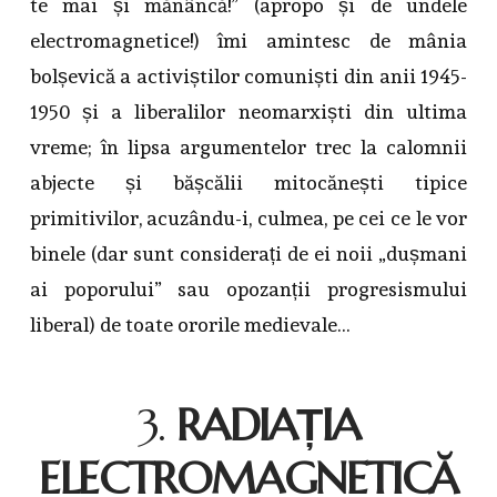
te mai și mănâncă!” (apropo și de undele
electromagnetice!) îmi amintesc de mânia
bolșevică a activiștilor comuniști din anii 1945-
1950 și a liberalilor neomarxiști din ultima
vreme; în lipsa argumentelor trec la calomnii
abjecte și bășcălii mitocănești tipice
primitivilor, acuzându-i, culmea, pe cei ce le vor
binele (dar sunt considerați de ei noii „dușmani
ai poporului” sau opozanții progresismului
liberal) de toate ororile medievale…
3.
RADIAȚIA
ELECTROMAGNETICĂ