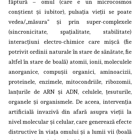
făptură – omul (care e un microcosmos
conștient și iubitor), pulsația vieții se poate
vedea/„măsura” și prin super-complexele
(sincronicitate, spațialitate, stabilitate)
interacțiuni electro-chimice care mișcă (fie
potrivit ordinii naturale în stare de sănătate, fie
altfel în stare de boală) atomii, ionii, moleculele
anorganice, compușii organici, aminoacizii,
proteinele, enzimele, mitocondriile, ribozomii,
lanțurile de ARN și ADN, celulele, țesuturile,
organele și organismele. De aceea, intervenția
artificială invazivă din afară asupra vieții la
nivel molecular și celular, care generează efecte
distructive în viața omului și a lumii vii (boală