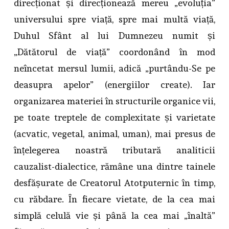
direcționat și direcționează mereu „evoluția”
universului spre viață, spre mai multă viață,
Duhul Sfânt al lui Dumnezeu numit și
„Dătătorul de viață” coordonând în mod
neîncetat mersul lumii, adică „purtându-Se pe
deasupra apelor” (energiilor create). Iar
organizarea materiei în structurile organice vii,
pe toate treptele de complexitate și varietate
(acvatic, vegetal, animal, uman), mai presus de
înțelegerea noastră tributară analiticii
cauzalist-dialectice, rămâne una dintre tainele
desfășurate de Creatorul Atotputernic în timp,
cu răbdare. În fiecare vietate, de la cea mai
simplă celulă vie și până la cea mai „înaltă”