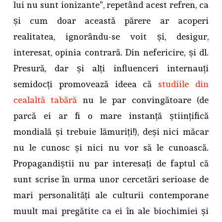
lui nu sunt ionizante”, repetând acest refren, ca
și cum doar această părere ar acoperi
realitatea, ignorându-se voit și, desigur,
interesat, opinia contrară. Din nefericire, și dl.
Presură, dar și alți influenceri internauți
semidocți promovează ideea că
studiile din
cealaltă tabără
nu le par convingătoare (de
parcă ei ar fi o mare instanță științifică
mondială și trebuie lămuriți!), deși nici măcar
nu le cunosc și nici nu vor să le cunoască.
Propagandiștii nu par interesați de faptul că
sunt scrise în urma unor cercetări serioase de
mari personalități ale culturii contemporane
muult mai pregătite ca ei în ale biochimiei și