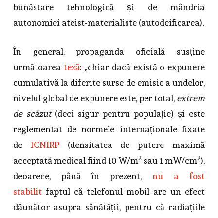
bunăstare tehnologică și de mândria
autonomiei ateist-materialiste (autodeificarea).
În general, propaganda oficială susține
următoarea
teză
: „chiar dacă există o expunere
cumulativă la diferite surse de emisie a undelor,
nivelul global de expunere este, per total,
extrem
de scăzut
(deci sigur pentru populație) și este
reglementat de normele internaționale fixate
de
ICNIRP
(densitatea de putere maximă
2
2
acceptată medical fiind 10 W/m
sau 1 mW/cm
),
deoarece, până în prezent,
nu a fost
stabilit
faptul că telefonul mobil are un efect
dăunător asupra sănătății, pentru că radiațiile