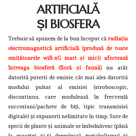
ARTIFICIALĂ
ȘI BIOSFERA
Trebuie să spunem de la bun început că
radiația
electromagnetică artificială (produsă de toate
emițătoarele wifi-xG mari și mici) afectează
întreaga biosferă (floră și faună)
nu atât
datorită puterii de emisie, cât mai ales datorită
modului pulsat al emisiei (stroboscopic,
discontinuu, care modulează în frecvență
succesiuni/pachete de biți, tipic transmisiei
digitale) și expunerii nelimitate în timp. Sute de
specii de plante și animale se îmbolnăvesc (până
la moarte) și-și dereglează metabolismul și