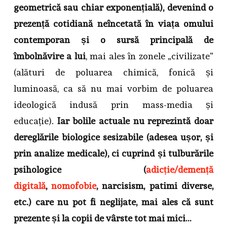
geometrică sau chiar exponențială), devenind o
prezență cotidiană neîncetată în viața omului
contemporan și o sursă principală de
îmbolnăvire
a lui
, mai ales în zonele „civilizate”
(alături de poluarea chimică, fonică și
luminoasă, ca să nu mai vorbim de poluarea
ideologică indusă prin mass-media și
educație).
Iar bolile actuale nu reprezintă doar
dereglările biologice sesizabile (adesea ușor, și
prin analize medicale), ci cuprind și tulburările
psihologice (
adicție/demență
digitală
,
nomofobie
, narcisism, patimi diverse,
etc.) care nu pot fi neglijate, mai ales că sunt
prezente și la copii de vârste tot mai mici…