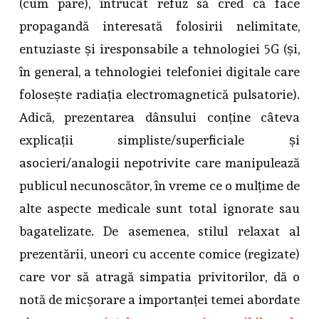
(cum pare), întrucât refuz să cred că face
propagandă interesată folosirii nelimitate,
entuziaste și iresponsabile a tehnologiei 5G (și,
în general, a tehnologiei telefoniei digitale care
folosește radiația electromagnetică pulsatorie).
Adică, prezentarea dânsului conține câteva
explicații simpliste/superficiale și
asocieri/analogii nepotrivite care manipulează
publicul necunoscător, în vreme ce o mulțime de
alte aspecte medicale sunt total ignorate sau
bagatelizate. De asemenea, stilul relaxat al
prezentării, uneori cu accente comice (regizate)
care vor să atragă simpatia privitorilor, dă o
notă de micșorare a importanței temei abordate