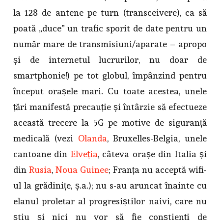
la 128 de antene pe turn (transceivere), ca să
poată „duce” un trafic sporit de date pentru un
număr mare de transmisiuni/aparate – apropo
și de internetul lucrurilor, nu doar de
smartphonie!) pe tot globul, împânzind pentru
început orașele mari. Cu toate acestea, unele
țări manifestă precauție și întârzie să efectueze
această trecere la 5G pe motive de siguranță
medicală (vezi
Olanda
, Bruxelles-Belgia, unele
cantoane din
Elveția
, câteva orașe din Italia și
din
Rusia
,
Noua Guinee
; Franța nu acceptă wifi-
ul la grădinițe, ș.a.); nu s-au aruncat înainte cu
elanul proletar al progresiștilor naivi, care nu
știu și nici nu vor să fie conștienți de