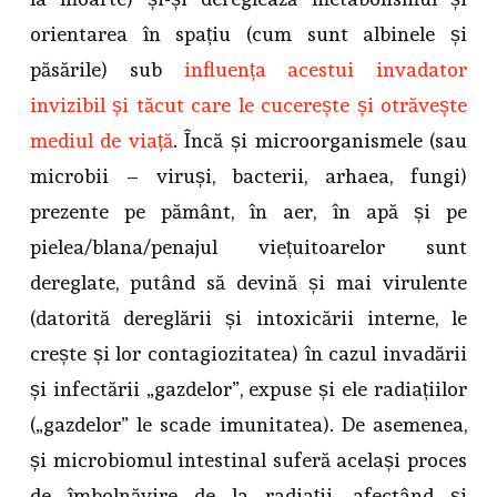
orientarea în spațiu (cum sunt albinele și
păsările) sub
influența acestui invadator
invizibil și tăcut care le cucerește și otrăvește
mediul de viață
. Încă și microorganismele (sau
microbii – viruși, bacterii, arhaea, fungi)
prezente pe pământ, în aer, în apă și pe
pielea/blana/penajul viețuitoarelor sunt
dereglate, putând să devină și mai virulente
(datorită dereglării și intoxicării interne, le
crește și lor contagiozitatea) în cazul invadării
și infectării „gazdelor”, expuse și ele radiațiilor
(„gazdelor” le scade imunitatea). De asemenea,
și microbiomul intestinal suferă același proces
de îmbolnăvire de la radiații, afectând și