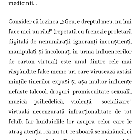
medicinii…
Consider că lozinca „5Geu, e dreptul meu, nu îmi
face nici un rău!” (repetată cu frenezie proletară
digitală de nenumărații ignoranți inconștienți,
manipulați și încolonați în urma influencerilor
de carton virtual) este unul dintre cele mai
răspândite fake meme-uri care virusează astăzi
mințile tinerilor expuși și așa multor influențe
nefaste (alcool, droguri, promiscuitate sexuală,
muzică psihedelică, violență, „socializare”
virtuală necenzurată, infracționalitate de tot
felul). Iar huiduielile lor asupra celor care le
atrag atenția „că nu tot ce zboară se mănâncă, ci