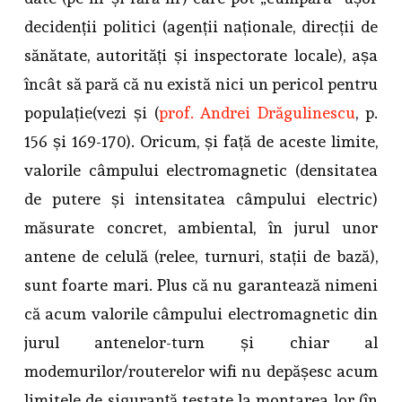
decidenții politici (agenții naționale, direcții de
sănătate, autorități și inspectorate locale), așa
încât să pară că nu există nici un pericol pentru
populație(vezi și (
prof. Andrei Drăgulinescu
, p.
156 și 169-170). Oricum, și față de aceste limite,
valorile câmpului electromagnetic (densitatea
de putere și intensitatea câmpului electric)
măsurate concret, ambiental, în jurul unor
antene de celulă (relee, turnuri, stații de bază),
sunt foarte mari. Plus că nu garantează nimeni
că acum valorile câmpului electromagnetic din
jurul antenelor-turn și chiar al
modemurilor/routerelor wifi nu depășesc acum
limitele de siguranță testate la montarea lor (în