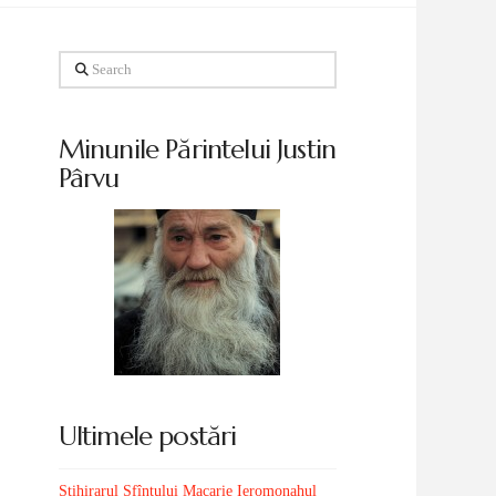
Search
Minunile Părintelui Justin
Pârvu
Ultimele postări
Stihirarul Sfîntului Macarie Ieromonahul