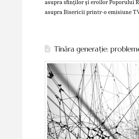
asupra sfinţilor şi eroilor Poporului
asupra Bisericii printr-o emisiune TV
Tînăra generaţie: probleme 