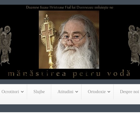
Ocrotitori
Slujbe
Atitudini
Ortodoxie
Despre noi