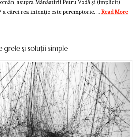
 Român, asupra Mănăstirii Petru Vodă şi (implicit)
 a cărei rea intenţie este peremptorie. …
Read More
grele şi soluţii simple