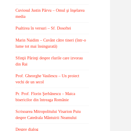
Cuviosul Justin Pârvu – Omul şi înşelarea
media
Psaltirea în versuri – Sf. Dosoftei
Marin Naidim – Cuvânt către tineri (într-o
lume tot mai însingurată)
Sfinţii Părinţi despre rîurile care izvorau
din Rai
Prof. Gheorghe Vasilescu – Un proiect
vechi de un secol
Pr. Prof. Florin Şerbănescu – Maica
bisericilor din întreaga Românie
Scrisoarea Mitropolitului Visarion Puiu
despre Catedrala Mântuirii Neamului
Despre dialog