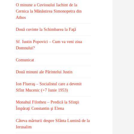
O minune a Cuviosului Iachint de la
Cernica la Mănăstirea Simonopetra din
Athos
Două cuvinte la Schimbarea la Faţă
Sf. Iustin Popovici – Cum va veni ziua
Domnului?
Comunicat
Două minuni ale Părintelui Justin
Ion Flueraş – Socialistul care a devenit
Sfînt Mucenic (+7 Iunie 1953)
Monahul Filotheu – Predică la Sfinţii
Împăraţi Constantin şi Elena
Câteva mărturii despre Sfânta Lumină de la
Ierusalim