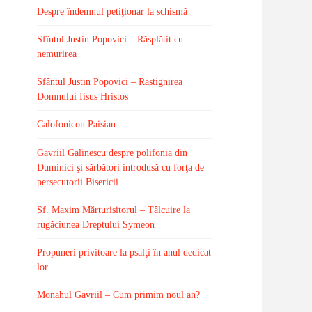
Despre îndemnul petiţionar la schismă
Sfîntul Justin Popovici – Răsplătit cu
nemurirea
Sfântul Justin Popovici – Răstignirea
Domnului Iisus Hristos
Calofonicon Paisian
Gavriil Galinescu despre polifonia din
Duminici şi sărbători introdusă cu forţa de
persecutorii Bisericii
Sf. Maxim Mărturisitorul – Tâlcuire la
rugăciunea Dreptului Symeon
Propuneri privitoare la psalţi în anul dedicat
lor
Monahul Gavriil – Cum primim noul an?