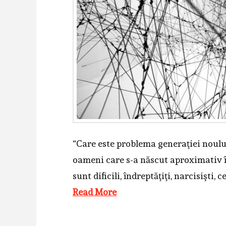
“Care este problema generaţiei noulu
oameni care s-a născut aproximativ în
sunt dificili, îndreptăţiţi, narcisişti, 
Read More