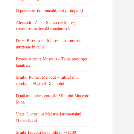
O prietenie, doi monahi, doi protopsalţi
Alexandru Zub – Ștefan cel Mare și
renașterea națională românească
De ce Biserica nu foloseşte instrumente
muzicale în cult?
Protos. Arsenie Muscalu – Taina pocăinţei
lăuntrice
Sfîntul Roman Melodul – Întîiul imn
condac al Naşterii Domnului
Două minuni recente ale Sfîntului Mucenic
Mina
Viaţa Cuviosului Macarie Ieromonahul
(1763-1836)
Sfînta Teodora de la Sihla (~+1780),