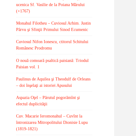
ucenica Sf. Vasilie de la Poiana Mărului
(+1767)
Monahul Filotheu – Cuviosul Arhim. Justin
Pârvu şi Sfinţii Primului Sinod Ecumenic
Cuviosul Nifon Ionescu, ctitorul Schitului
Românesc Prodromu
O nouă comoară psaltică paisiană: Triodul
Paisian vol. 1
Paulinus de Aquilea şi Theodulf de Orleans
– doi înşelaţi ai istoriei Apusului
Aspazia Oţel – Părutul pogorămînt şi
efectul duplicităţii
Cuv. Macarie Ieromonahul – Cuvînt la
întronizarea Mitropolitului Dionisie Lupu
(1819-1821)