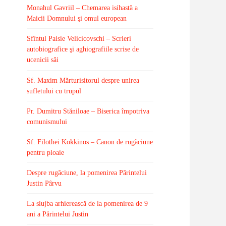
Monahul Gavriil – Chemarea isihastă a
Maicii Domnului şi omul european
Sfîntul Paisie Velicicovschi – Scrieri
autobiografice şi aghiografiile scrise de
ucenicii săi
Sf. Maxim Mărturisitorul despre unirea
sufletului cu trupul
Pr. Dumitru Stăniloae – Biserica împotriva
comunismului
Sf. Filothei Kokkinos – Canon de rugăciune
pentru ploaie
Despre rugăciune, la pomenirea Părintelui
Justin Pârvu
La slujba arhierească de la pomenirea de 9
ani a Părintelui Justin