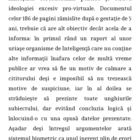
ideologiei excesiv pro-virtuale. Documentul
celor 186 de pagini zămislite după o gestaţie de 5
ani, trebuie că are alt obiectiv decât acela de a
informa: în primul rând un raport al unor
uriaşe organisme de Inteligenţă care nu conţine
alte informaţii înafara celor de multă vreme
publice ar vrea să fie un motiv de calmare a
cititorului deşi e imposibil să nu trezească
motive de suspiciune, iar în al doilea se
străduieşte să prezinte toate unghiurile
subiectului, dar evitând concluzia logică şi
înlocuind-o cu una opusă datelor prezentate.
Aşadar deşi întregul argumentelor arată
sistemul biometric ca unul inerent plin de erori