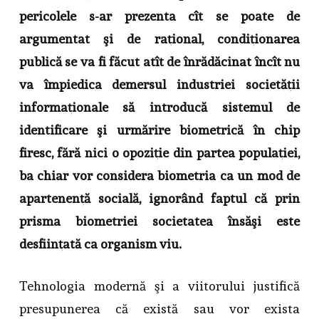
pericolele s-ar prezenta cît se poate de
argumentat şi de raţional, condiţionarea
publică se va fi făcut atît de înrădăcinat încît nu
va împiedica demersul industriei societăţii
informaţionale să introducă sistemul de
identificare şi urmărire biometrică în chip
firesc, fără nici o opoziţie din partea populaţiei,
ba chiar vor considera biometria ca un mod de
apartenenţă socială, ignorând faptul că prin
prisma biometriei societatea însăşi este
desfiinţată ca organism viu.
Tehnologia modernă şi a viitorului justifică
presupunerea că există sau vor exista