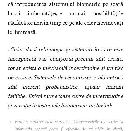
că introducerea sistemului biometric pe scară
largă îmbunătăţeşte numai posibilităţile
răufăcătorilor, în timp ce pe ale celor nevinovaţi
le limitează.
„Chiar dacă tehnologia şi sistemul în care este
incorporată s-ar comporta precum sînt create,
tot ar exista o inevitabilă incertitudine şi un risc
de eroare. Sistemele de recunoaştere biometrică
sînt inerent probabilistice, aşadar inerent
failibile. Există numeroase surse de incertitudine
şi variaţie în sistemele biometrice, incluzînd:
Variaţia caracteristicii persoanei. Caracteristicile biometrice şi
informaţia captată poate fi afectată de schimbări în vîrstă,