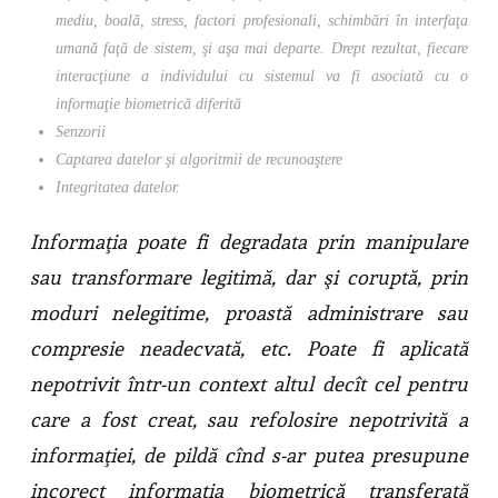
mediu, boală, stress, factori profesionali, schimbări în interfaţa
umană faţă de sistem, şi aşa mai departe. Drept rezultat, fiecare
interacţiune a individului cu sistemul va fi asociată cu o
informaţie biometrică diferită
Senzorii
Captarea datelor şi algoritmii de recunoaştere
Integritatea datelor.
Informaţia poate fi degradata prin manipulare
sau transformare legitimă, dar şi coruptă, prin
moduri nelegitime, proastă administrare sau
compresie neadecvată, etc. Poate fi aplicată
nepotrivit într-un context altul decît cel pentru
care a fost creat, sau refolosire nepotrivită a
informaţiei, de pildă cînd s-ar putea presupune
incorect informaţia biometrică transferată