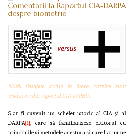
Comentarii la Raportul CIA-DARPA
despre biometrie
Notă: Pasajele scrise în litere cursive sunt
traduceri din raportul CIA-DARPA.
S-ar fi cuvenit un schelet istoric al CIA şi al
DARPA
[1]
, care să familiarizeze cititorul cu
principiile şi metodele acestora şi care l-ar pune