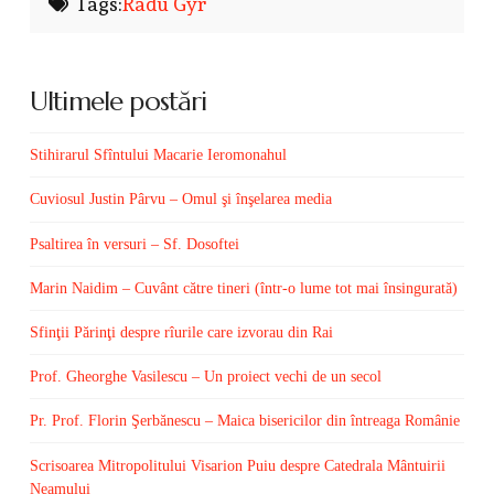
Tags:
Radu Gyr
Ultimele postări
Stihirarul Sfîntului Macarie Ieromonahul
Cuviosul Justin Pârvu – Omul şi înşelarea media
Psaltirea în versuri – Sf. Dosoftei
Marin Naidim – Cuvânt către tineri (într-o lume tot mai însingurată)
Sfinţii Părinţi despre rîurile care izvorau din Rai
Prof. Gheorghe Vasilescu – Un proiect vechi de un secol
Pr. Prof. Florin Şerbănescu – Maica bisericilor din întreaga Românie
Scrisoarea Mitropolitului Visarion Puiu despre Catedrala Mântuirii
Neamului