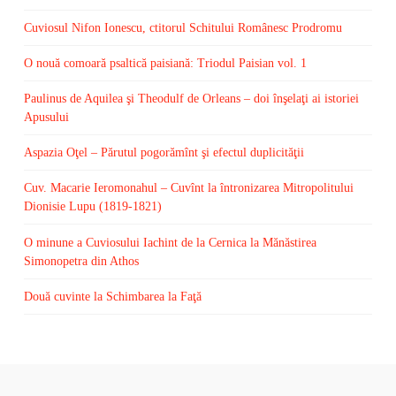
Cuviosul Nifon Ionescu, ctitorul Schitului Românesc Prodromu
O nouă comoară psaltică paisiană: Triodul Paisian vol. 1
Paulinus de Aquilea şi Theodulf de Orleans – doi înşelaţi ai istoriei
Apusului
Aspazia Oţel – Părutul pogorămînt şi efectul duplicităţii
Cuv. Macarie Ieromonahul – Cuvînt la întronizarea Mitropolitului
Dionisie Lupu (1819-1821)
O minune a Cuviosului Iachint de la Cernica la Mănăstirea
Simonopetra din Athos
Două cuvinte la Schimbarea la Faţă