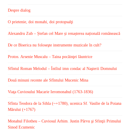
Despre dialog
O prietenie, doi monahi, doi protopsalţi
Alexandru Zub – Ștefan cel Mare și renașterea națională românească
De ce Biserica nu foloseşte instrumente muzicale în cult?
Protos. Arsenie Muscalu – Taina pocăinţei lăuntrice
Sfîntul Roman Melodul – Întîiul imn condac al Naşterii Domnului
Două minuni recente ale Sfîntului Mucenic Mina
Viaţa Cuviosului Macarie Ieromonahul (1763-1836)
Sfînta Teodora de la Sihla (~+1780), ucenica Sf. Vasilie de la Poiana
Mărului (+1767)
Monahul Filotheu – Cuviosul Arhim. Justin Pârvu şi Sfinţii Primului
Sinod Ecumenic