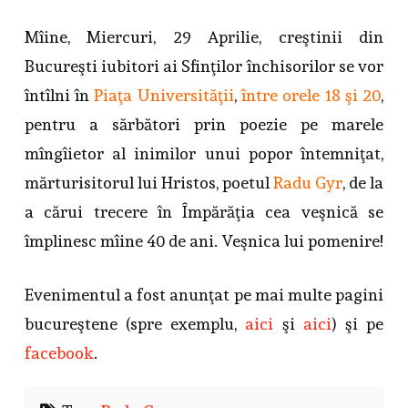
Mîine, Miercuri, 29 Aprilie, creştinii din
Bucureşti iubitori ai Sfinţilor închisorilor se vor
întîlni în
Piaţa Universităţii
,
între orele 18 şi 20
,
pentru a sărbători prin poezie pe marele
mîngîietor al inimilor unui popor întemniţat,
mărturisitorul lui Hristos, poetul
Radu Gyr
, de la
a cărui trecere în Împărăţia cea veşnică se
împlinesc mîine 40 de ani. Veşnica lui pomenire!
Evenimentul a fost anunţat pe mai multe pagini
bucureştene (spre exemplu,
aici
şi
aici
) şi pe
facebook
.