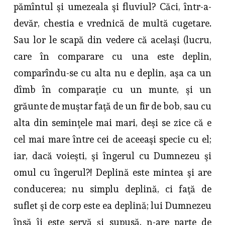
pămîntul şi umezeala şi fluviul? Căci, într-a­
devăr, chestia e vrednică de multă cugetare.
Sau lor le scapă din vedere că acelaşi (lucru,
care în comparare cu una este deplin,
comparîndu-se cu alta nu e deplin, aşa ca un
dîmb în comparaţie cu un munte, şi un
grăunte de muştar faţă de un fir de bob, sau cu
alta din seminţele mai mari, deşi se zice că e
cel mai mare între cei de aceeaşi specie cu el;
iar, dacă voieşti, şi îngerul cu Dumnezeu şi
omul cu îngerul?! Deplină este mintea şi are
con­ducerea; nu simplu deplină, ci faţă de
suflet şi de corp este ea deplină; lui Dumnezeu
însă îi este servă şi supusă, n-are parte de