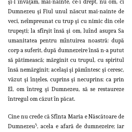
şi-l învăţam, mai-nainte, ce-i drept, nu om, ci
Dumnezeu şi Fiul unul născut mai-nainte de
veci, ne­împreunat cu trup şi cu nimic din cele
trupeşti; la sfîrşit însă şi om, luînd asupra Sa
umanitatea pentru mîntuirea noastră: după
corp a suferit, după dumnezeire însă n-a putut
să pătimească; mărginit cu trupul, cu spiritul
însă nemărginit; acelaşi şi pămîntesc şi ceresc,
văzut şi înţeles, cuprins şi necuprins; ca prin
El, om întreg şi Dumnezeu, să se restaureze
întregul om căzut în păcat.
Cine nu crede că Sfînta Maria e Născătoare de
5
Dumnezeu
, acela e afară de dumnezeire; iar