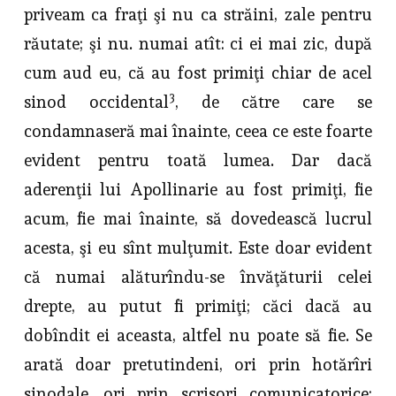
priveam ca fraţi şi nu ca străini, zale pentru
răutate; şi nu. numai atît: ci ei mai zic, după
cum aud eu, că au fost pri­miţi chiar de acel
3
sinod occidental
, de către care se
condamnaseră mai îna­inte, ceea ce este foarte
evident pentru toată lumea. Dar dacă
aderenţii lui Apollinarie au fost primiţi, fie
acum, fie mai înainte, să dovedească lucrul
acesta, şi eu sînt mulţumit. Este doar evident
că numai alăturîndu-se învă­ţăturii celei
drepte, au putut fi primiţi; căci dacă au
dobîndit ei aceasta, altfel nu poate să fie. Se
arată doar pretutindeni, ori prin hotărîri
sinodale, ori prin scrisori comunicatorice;