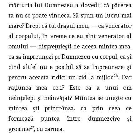
măr­turia lui Dumnezeu a dovedit că părerea
ta nu se poate vindeca. Să spun un lucru mai
mare? Drept că tu, dragul meu, — ca venerator
al corpului, în vreme ce eu sînt venerator al
omului — dispreţuieşti de aceea mintea mea,
ca să împreunezi pe Dumnezeu cu corpul, ca şi
cînd altfel nu e posibil să se împreuneze, şi
26
pentru aceasta ridici un zid la mijloc
. Dar
raţiunea mea ce-i? Este ea a unui om
neînţelept şi neînvăţat? Miintea se uneşte cu
mintea şti printr-însa. ca prin ceea ce
formează puntea între dumnezeire şi
27
grosime
, cu carnea.