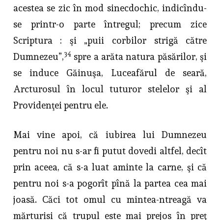
acestea se zic în mod sinecdochic, indicîndu-
se printr-o parte întregul; precum zice
Scriptura : şi „puii corbilor strigă către
34
Dumnezeu”,
spre a arăta natura păsărilor, şi
se induce Găinuşa, Luceafărul de seară,
Arcturosul în locul tuturor stelelor şi al
Provi­denţei pentru ele.
Mai vine apoi, că iubirea lui Dumnezeu
pentru noi nu s-ar fi putut do­vedi altfel, decît
prin aceea, că s-a luat aminte la carne, şi că
pentru noi s-a pogorît pînă la partea cea mai
joasă. Căci tot omul cu mintea-ntreagă va
mărturisi că trupul este mai prejos în preţ