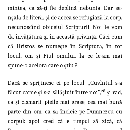
mintea, ca să-ţi fie deplină nebunia. Dar se-
nşală de literă, şi de aceea se refugiază la corp,
necunoscînd obiceiul Scripturii. Noi le vom
da învăţătură şi în această privinţă. Căci cum
că Hristos se numeşte în Scriptură, în tot
locul, om şi Fiul omului, la ce le-am mai
spune-o acelora care o ştiu ?
Dacă se sprijinesc ei pe locul: „Cuvîntul s-a
28
făcut carne şi s-a sălăş­luit între noi”,
şi rad,
ca şi cismarii, pieile mai grase, cea mai bună
parte din om, ca să încleie pe Dumnezeu cu
corpul: apoi cred că e timpul să zică, că