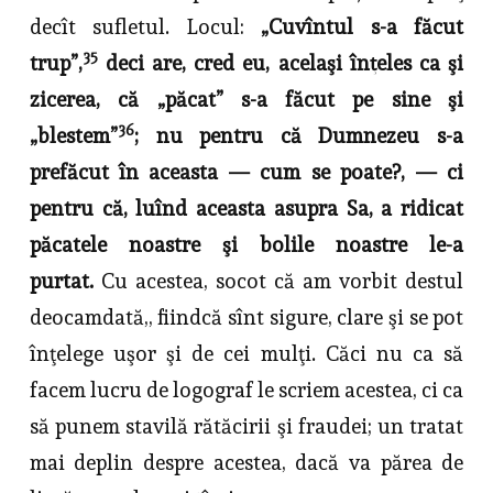
decît sufletul. Locul:
„Cuvîntul s-a făcut
35
trup”,
deci are, cred eu, acelaşi înţeles ca şi
zicerea, că „păcat” s-a făcut pe sine şi
36
„blestem”
; nu pentru că Dumnezeu s-a
prefăcut în aceasta — cum se poate?, — ci
pentru că, luînd aceasta asupra Sa, a ri­dicat
păcatele noastre şi bolile noastre le-a
purtat.
Cu acestea, socot că am vorbit destul
deocamdată,, fiindcă sînt sigure, clare şi se pot
înţelege uşor şi de cei mulţi. Căci nu ca să
facem lucru de logograf le scriem acestea, ci ca
să punem stavilă rătăcirii şi fraudei; un tratat
mai deplin despre acestea, dacă va părea de