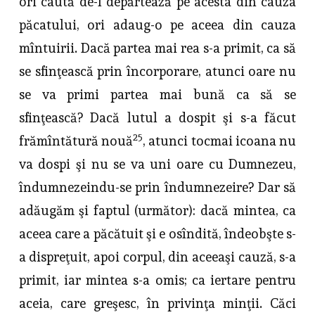
ori caută de-l depărtează pe acesta din cauza
păca­tului, ori adaug-o pe aceea din cauza
mîntuirii. Dacă partea mai rea s-a primit, ca să
se sfinţească prin încorporare, atunci oare nu
se va primi partea mai bună ca să se
sfinţească? Dacă lutul a dospit şi s-a făcut
25
frămîntătură nouă
, atunci tocmai icoana nu
va dospi şi nu se va uni oare cu Dumnezeu,
îndumnezeindu-se prin îndumnezeire? Dar să
adăugăm şi faptul (următor): dacă mintea, ca
aceea care a păcătuit şi e osîndită, înde­obşte s-
a dispreţuit, apoi corpul, din aceeaşi cauză, s-a
primit, iar mintea s-a omis; ca iertare pentru
aceia, care greşesc, în privinţa minţii. Căci