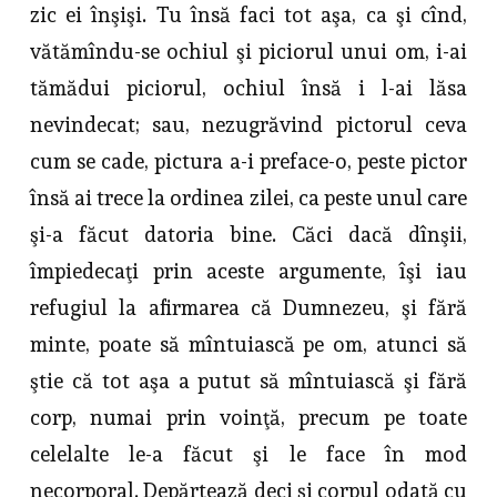
zic ei înşişi. Tu însă faci tot aşa, ca şi cînd,
vătămîndu-se ochiul şi piciorul unui om, i-ai
tămădui piciorul, ochiul însă i l-ai lăsa
nevindecat; sau, nezugrăvind pictorul ceva
cum se cade, pictura a-i preface-o, peste pictor
însă ai trece la ordinea zilei, ca peste unul care
şi-a făcut datoria bine. Căci dacă dînşii,
împiedecaţi prin aceste argumente, îşi iau
refugiul la afirmarea că Dumnezeu, şi fără
minte, poate să mîntuiască pe om, atunci să
ştie că tot aşa a putut să mîntuiască şi fără
corp, numai prin voinţă, precum pe toate
celelalte le-a făcut şi le face în mod
necorporal. Depărtează deci şi corpul odată cu