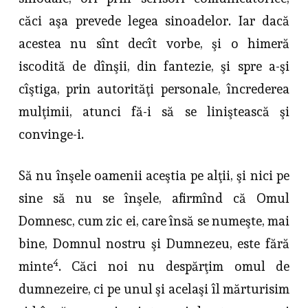
căci aşa prevede legea sinoadelor. Iar dacă
acestea nu sînt decît vorbe, şi o himeră
iscodită de dînşii, din fantezie, şi spre a-şi
cîştiga, prin autorităţi personale, încrederea
mulţimii, atunci fă-i să se liniştească şi
convinge-i.
Să nu înşele oamenii aceştia pe alţii, şi nici pe
sine să nu se înşele, afirmînd că Omul
Domnesc, cum zic ei, care însă se numeşte, mai
bine, Domnul nostru şi Dumnezeu, este fără
4
minte
. Căci noi nu despărţim omul de
dumnezeire, ci pe unul şi acelaşi îl mărturisim