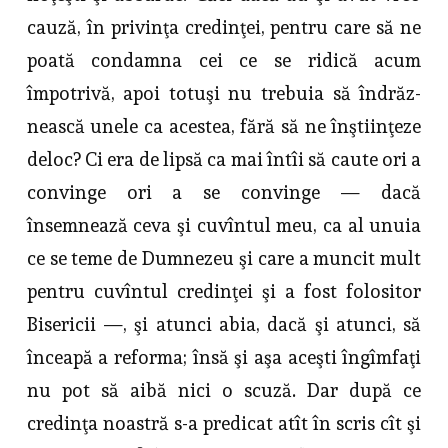
cauză, în privinţa credinţei, pentru care să ne
poată con­damna cei ce se ridică acum
împotrivă, apoi totuşi nu trebuia să îndrăz­
nească unele ca acestea, fără să ne înştiinţeze
deloc? Ci era de lipsă ca mai întîi să caute ori a
convinge ori a se convinge — dacă
însemnează ceva şi cuvîntul meu, ca al unuia
ce se teme de Dumnezeu şi care a muncit mult
pentru cuvîntul credinţei şi a fost folositor
Bisericii —, şi atunci abia, dacă şi atunci, să
înceapă a reforma; însă şi aşa aceşti îngîmfaţi
nu pot să aibă nici o scuză. Dar după ce
credinţa noastră s-a predicat atît în scris cît şi