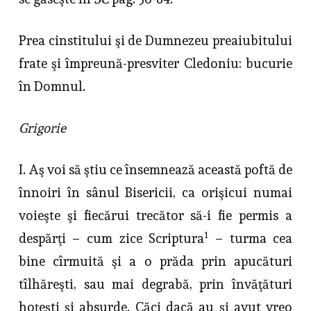
Prea cinstitului şi de Dumnezeu preaiubitului
frate şi împreună-presviter Cledoniu: bucurie
în Domnul.
Grigorie
I. Aş voi să ştiu ce însemnează această poftă de
înnoiri în sânul Bise­ricii, ca orişicui numai
voieşte şi fiecărui trecător să-i fie permis a
1
despărţi – cum zice Scriptura
– turma cea
bine cîrmuită şi a o prăda prin apucături
tîlhăreşti, sau mai degrabă, prin învăţături
hoţeşti şi absurde. Căci dacă au şi avut vreo