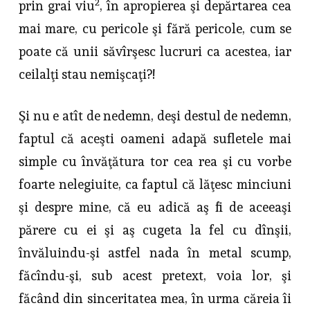
2
prin grai viu
, în apropierea şi depărtarea cea
mai mare, cu pericole şi fără pericole, cum se
poate că unii săvîrşesc lucruri ca acestea, iar
ceilalţi stau nemişcaţi?!
Şi nu e atît de nedemn, deşi destul de nedemn,
faptul că aceşti oameni adapă sufletele mai
simple cu învăţătura tor cea rea şi cu vorbe
foarte ne­legiuite, ca faptul că lăţesc minciuni
şi despre mine, că eu adică aş fi de aceeaşi
părere cu ei şi aş cugeta la fel cu dînşii,
învăluindu-şi astfel nada în metal scump,
făcîndu-şi, sub acest pretext, voia lor, şi
făcând din sin­ceritatea mea, în urma căreia îi