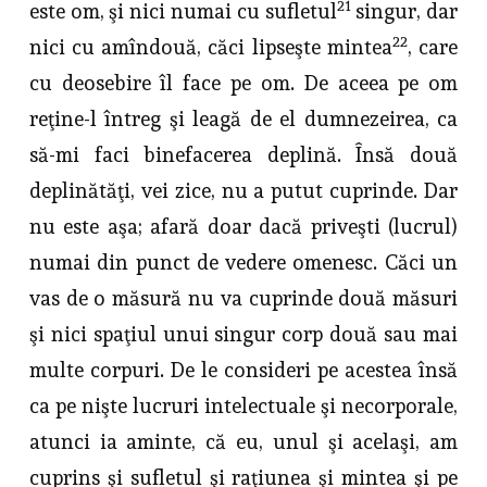
21
este om, şi nici numai cu sufletul
singur, dar
22
nici cu amîndouă, căci lipseşte mintea
, care
cu deosebire îl face pe om. De aceea pe om
reţine-l întreg şi leagă de el dum­nezeirea, ca
să-mi faci binefacerea deplină. Însă două
deplinătăţi, vei zice, nu a putut cuprinde. Dar
nu este aşa; afară doar dacă priveşti (lucrul)
numai din punct de vedere omenesc. Căci un
vas de o măsură nu va cuprinde două măsuri
şi nici spaţiul unui singur corp două sau mai
multe corpuri. De le consideri pe acestea însă
ca pe nişte lucruri intelectuale şi necorpo­rale,
atunci ia aminte, că eu, unul şi acelaşi, am
cuprins şi sufletul şi ra­ţiunea şi mintea şi pe