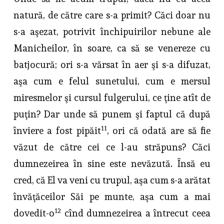
natură, de către care s-a primit? Căci doar nu
s-a aşezat, potrivit închipuirilor nebune ale
Manicheilor, în soare, ca să se venereze cu
batjocură; ori s-a vărsat în aer şi s-a difuzat,
aşa cum e felul sunetului, cum e mersul
miresmelor şi cursul fulgerului, ce ţine atît de
puţin? Dar unde să punem şi faptul că după
11
înviere a fost pipăit
, ori că odată are să fie
văzut de către cei ce l-au străpuns? Căci
dumnezeirea în sine este nevăzută. Însă eu
cred, că El va veni cu trupul, aşa cum s-a arătat
învăţăceilor Săi pe munte, aşa cum a mai
12
dovedit-o
cînd dumnezeirea a întrecut ceea