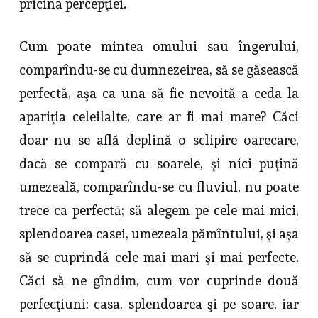
pricina percepţiei.
Cum poate mintea omului sau îngerului,
comparîndu-se cu dumne­zeirea, să se găsească
perfectă, aşa ca una să fie nevoită a ceda la
apariţia celeilalte, care ar fi mai mare? Căci
doar nu se află deplină o sclipire oare­care,
dacă se compară cu soarele, şi nici puţină
umezeală, comparîndu-se cu fluviul, nu poate
trece ca perfectă; să alegem pe cele mai mici,
splen­doarea casei, umezeala pămîntului, şi aşa
să se cuprindă cele mai mari şi mai perfecte.
Căci să ne gîndim, cum vor cuprinde două
perfecţiuni: casa, splendoarea şi pe soare, iar