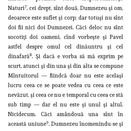
7
Naturi
, cei drept, sînt două, Dumnezeu şi om,
deoarece este suflet şi corp; dar totuşi nu sînt
doi fii nici doi Dumnezei. Căci deloc nu sînt
socotiţi doi oameni, cînd vorbeşte şi Pavel
astfel despre omul cel dinăuntru şi cel
8
dinafară
. Şi dacă e vorba să mă exprim pe
scurt, atunci şi din una şi din alta se compune
Mîntuitorul — fiindcă doar nu este acelaşi
lucru ceea ce se poate vedea cu ceea ce este
nevăzut, şi ceea ce nu e temporal cu ceea ce stă
sub timp — dar el nu este şi unul şi altul.
Nicidecum. Căci amândouă una sînt în
9
această uniune
. Dumnezeu înomenindu-se şi