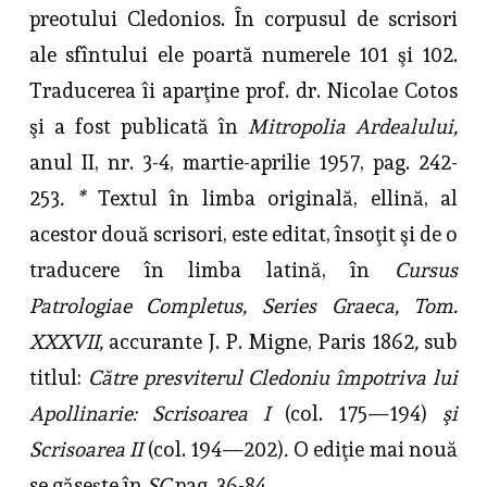
preotului Cledonios. În corpusul de scrisori
ale sfîntului ele poartă numerele 101 şi 102.
Traducerea îi aparţine prof. dr. Nicolae Cotos
şi a fost publicată în
Mitropolia Ardealului,
anul II, nr. 3-4, martie-aprilie 1957, pag. 242-
253
. *
Textul în limba originală, ellină, al
acestor două scrisori, este editat, însoţit şi de o
traducere în limba latină, în
Cursus
Patrologiae Completus
, Series Graeca, Tom.
XXXVII,
accurante J. P. Migne, Paris 1862
,
sub
titlul:
Către presviterul Cledoniu împotriva lui
Apollinarie
: Scrisoarea I
(col. 175—194)
şi
Scrisoarea II
(col. 194—202)
.
O ediţie mai nouă
se găseşte în
SC
pag. 36-84.