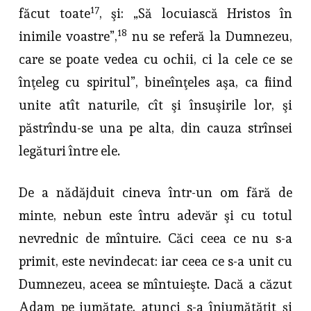
17
făcut toate
, şi: „Să locuiască Hristos în
18
inimile voastre”,
nu se referă la Dumnezeu,
care se poate vedea cu ochii, ci la cele ce se
înţeleg cu spi­ritul”, bineînţeles aşa, ca fiind
unite atît naturile, cît şi însuşirile lor, şi
păstrîndu-se una pe alta, din cauza strînsei
legături între ele.
De a nădăjduit cineva într-un om fără de
minte, nebun este întru adevăr şi cu totul
nevrednic de mîntuire. Căci ceea ce nu s-a
primit, este nevindecat: iar ceea ce s-a unit cu
Dumnezeu, aceea se mîntuieşte. Dacă a căzut
Adam pe jumătate, atunci s-a înjumătăţit şi