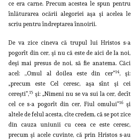
ce era carne. Precum acestea le spun pentru
înlăturarea ocării alegoriei aşa şi acelea le
scriu pentru îndreptarea înnoirii.
De va zice cineva că trupul lui Hristos s-a
pogorît din cer, şi nu că este de aici de Ia noi,
deşi mai presus de noi, să fie anatema. Căci
14
acel: ,,Omul al doilea este din cer”
, şi:
„precum este Cel ceresc, aşa sînt şi cei
15
cereşti”,
şi: „Nimeni nu se va sui la cer, decît
16
cel ce s-a pogorît din cer, Fiul omului”
şi
altele de felul acesta, cîte credem, că se pot zice
din cauza uniunii cu ceea ce este ceresc,
precum şi acele cuvinte, că prin Hristos s-au