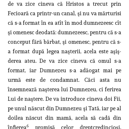
de va zice cineva că Hristos a trecut prin
Fecioară ca printr-un canal, şi nu va mărturisi
că s-a format în ea atît în mod dumnezeesc cît
şi omenesc deodată: dumnezeesc, pentru că s-a
conceput fără bărbat, şi omenesc, pentru că s-
a format după legea naşterii, acela este aşiş­
derea ateu. De va zice cineva că omul s-a
format, iar Dumnezeu s-a adăogat mai pe
urmă este de condamnat. Căci asta nu
însemnează naşterea lui Dum­nezeu, ci ferirea
Lui de naştere. De va introduce cineva doi Fii,
pe unul născut din Dumnezeu şi Tată, iar pe al
doilea născut din mamă, acela să cadă din
6
înfierea
promisă celor dreptcredincioşi.