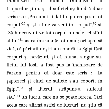
Dumnezeu este numai Dumnezeu al
trupurilor şi nu şi al sufletelor,: fiindcă doar
scris este: „Precum i-ai dat lui putere peste tot
29
30
corpul”
şi: ,.La tine va veni tot corpul”,
şi:
„Să binecuvinteze tot corpul numele cel sfînt
31
al lui”
; astea înseamnă: tot omul; ori apoi să
zică, că părinţii noştri au coborît la Egipt fără
corpuri şi nevăzuţi, şi că numai singur su­
fletul lui Iosif a fost pus la închisoare de
Faraon, pentru că doar este scris : ,.La
şaptezeci şi cinci de suflete s-au coborît în
32
Egipt”,
şi „Fierul stră­puns-a sufletul
33
său”,
un lucru, care nu se poate fereca. Căci
aceia care afirmă astfel de lucruri, nu ştiu că