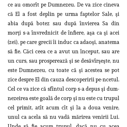
ce au omorît pe Dumnezeu. De va zice cineva
că El a fost deplin pe urma faptelor Sale, şi
abia după botez sau după învierea Sa din
morţi s-a învrednicit de înfiere, aşa ca şi acei
(zei), pe care grecii îi induc ca adaoşi, anatema
să fie. Căci ceea ce a avut un început, sau are
un curs, sau prosperează şi se desăvîrşeşte, nu
este Dumnezeu, cu toate că şi acestea se pot
zice despre El din cauza descoperirii pe-ncetul.
Cel ce va zice că sfîntul corp s-a depus şi dum­
nezeirea este goală de corp şi nu este cu trupul
cel primit, atît acum cît şi la a doua venire,
unul ca acela să nu vadă mărirea venirii Lui.
Unde să fie acum trupul, dacă nu cu acea