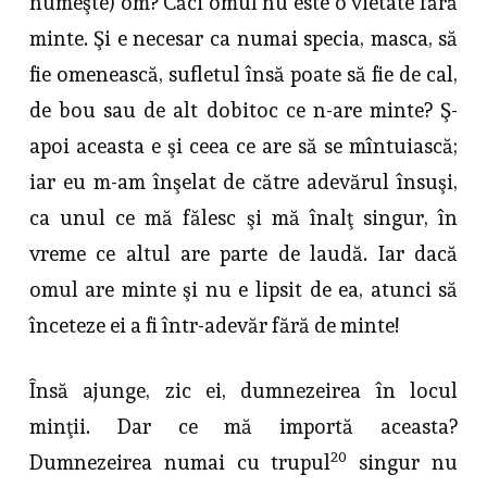
numeşte) om? Căci omul nu este o vietate fără
minte. Şi e necesar ca numai specia, masca, să
fie omenească, sufletul însă poate să fie de cal,
de bou sau de alt dobitoc ce n-are minte? Ş-
apoi aceasta e şi ceea ce are să se mîntuiască;
iar eu m-am înşelat de către adevărul însuşi,
ca unul ce mă fălesc şi mă înalţ singur, în
vreme ce altul are parte de laudă. Iar dacă
omul are minte şi nu e lipsit de ea, atunci să
înceteze ei a fi într-adevăr fără de minte!
Însă ajunge, zic ei, dumnezeirea în locul
minţii. Dar ce mă importă aceasta?
20
Dumnezeirea numai cu trupul
singur nu