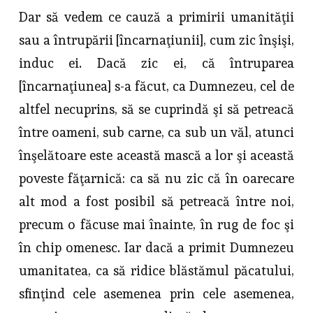
Dar să vedem ce cauză a primirii umanităţii
sau a întrupării [încarnaţiunii], cum zic înşişi,
induc ei. Dacă zic ei, că întruparea
[încarnaţiunea] s-a făcut, ca Dumnezeu, cel de
altfel necuprins, să se cuprindă şi să petreacă
între oameni, sub carne, ca sub un văl, atunci
înşelătoare este această mască a lor şi această
poveste făţarnică: ca să nu zic că în oarecare
alt mod a fost posibil să pe­treacă între noi,
precum o făcuse mai înainte, în rug de foc şi
în chip ome­nesc. Iar dacă a primit Dumnezeu
umanitatea, ca să ridice blăstămul pă­catului,
sfinţind cele asemenea prin cele asemenea,