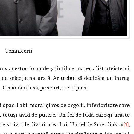
Temnicerii:
s acestor formule şti­inţi­fice materialist‑ateiste, ci
el de selecţie naturală. Ar trebui să dedicăm un întreg
 Creionăm însă, pe scurt, trei ti­puri:
şi opac. Labil moral şi ros de orgolii. Inferioritate care
şi totuşi avid de putere. Un fel de Iudă care‑şi urăşte
e strivit de divinitatea Lui. Un fel de Smerdiakov
[1]
,
ritate, care aş­teaptă numai însămânţarea ideilor lui