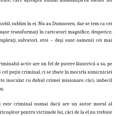
obil, sublim în ei. Nu au Dumnezeu, dar se tem ca cei
i uşor transformaţi în caricaturi magnifice, despotice,
 împăraţi, salvatori, eroi – deşi sunt oamenii cei mai
riminalul activ are un fel de putere lăuntrică a sa, pe
 cel puţin criminal, ci se zbate în mocirla nimicniciei
ste inoculat cu duhul crimei mi­sio­nare, căci, imbecil
aş.
ăci este criminal numai dacă are un autor moral al
rico­şător pentru victimele lui, căci de la el nu trebuie