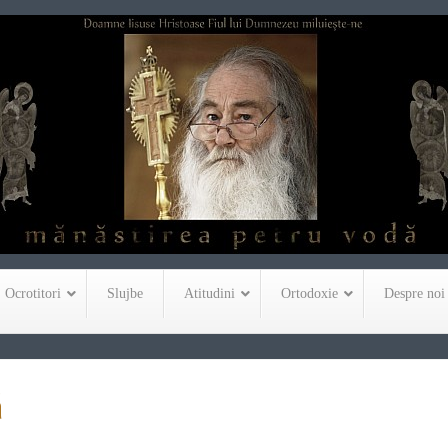
Ocrotitori
Slujbe
Atitudini
Ortodoxie
Despre noi