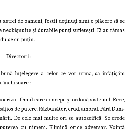
u astfel de oameni, foştii deţinuţi simt o plăcere să se
te neobişnuite şi durabile punţi sufleteşti. Ei au rămas
du‑se cu puţin.
Directorii:
bună înţelegere a celor ce vor urma, să înfăţişăm
 în­chisoare :
 ipocrizie. Omul care con­cepe şi ordonă sistemul. Rece,
 Nesăţios de putere. Răzbunător, crud, amoral. Fără Dum­
ării. De cele mai multe ori se autozeifică. Se crede
e pute­rea cu nimeni. Elimină orice adversar. Voinţă