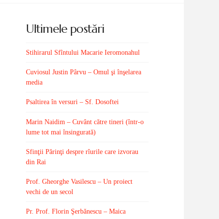
Ultimele postări
Stihirarul Sfîntului Macarie Ieromonahul
Cuviosul Justin Pârvu – Omul şi înşelarea
media
Psaltirea în versuri – Sf. Dosoftei
Marin Naidim – Cuvânt către tineri (într-o
lume tot mai însingurată)
Sfinţii Părinţi despre rîurile care izvorau
din Rai
Prof. Gheorghe Vasilescu – Un proiect
vechi de un secol
Pr. Prof. Florin Şerbănescu – Maica