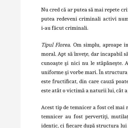
Nu cred că ar putea să mai repete crim
putea redeveni criminali ac­tivi numa
i‑au făcut criminali.
Tipul Florea
. Om simplu, aproape in
moral. Apt să înveţe, dar incapabil s
cunoaşte şi nici nu le stăpâneşte. A
uniforme şi vorbe mari. În structura 
este fructificat, din care ca­uză poa
este atât o victimă a naturii lui, cât a
Acest tip de temnicer a fost cel mai r
temnicer au fost pervertiţi, mu­til
identic, ci fiecare după structura lu