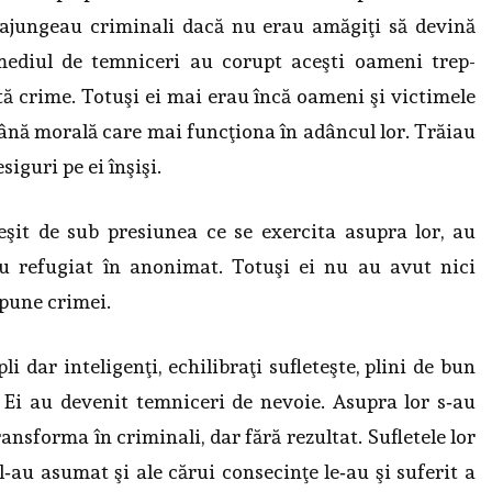
 ajungeau criminali dacă nu erau amăgiţi să devină
mediul de temniceri au corupt aceşti oameni trep­
ită crime. Totuşi ei mai erau încă oameni şi victimele
ână morală care mai funcţiona în adâncul lor. Trăiau
siguri pe ei înşişi.
eşit de sub presiunea ce se exercita asupra lor, au
‑au refu­giat în anonimat. Totuşi ei nu au avut nici
opune crimei.
 dar inteligenţi, echili­braţi sufleteşte, plini de bun
. Ei au devenit temniceri de nevoie. Asupra lor s‑au
ransforma în criminali, dar fără rezultat. Sufletele lor
 l‑au asumat şi ale cărui consecinţe le‑au şi suferit a