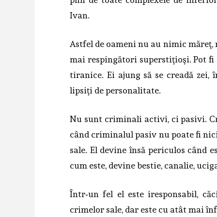
Ivan.
Astfel de oameni nu au nimic măreţ, n
mai respingători superstiţioşi. Pot f
tira­nice. Ei ajung să se creadă zei,
lipsiţi de personalitate.
Nu sunt criminali activi, ci pasivi. C
când criminalul pasiv nu poate fi nici
sale. El devine însă periculos când e
cum este, devine bestie, canalie, ucig
Într‑un fel el este iresponsabil, c
crimelor sale, dar este cu atât mai înf