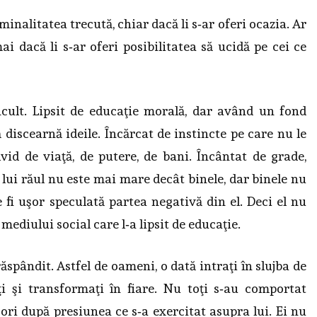
inalitatea trecută, chiar dacă li s‑ar oferi ocazia. Ar
i dacă li s‑ar oferi posibilitatea să ucidă pe cei ce
cult. Lipsit de educaţie morală, dar având un fond
ă discearnă ideile. Încărcat de instincte pe care nu le
vid de viaţă, de putere, de bani. În­cântat de grade,
lui răul nu este mai mare decât binele, dar binele nu
te fi uşor speculată partea negativă din el. Deci el nu
 mediului social care l‑a lip­sit de educaţie.
ăspândit. Astfel de oa­meni, o dată intraţi în slujba de
aţi şi transformaţi în fiare. Nu toţi s‑au comportat
i ori după presiunea ce s‑a exercitat asupra lui. Ei nu