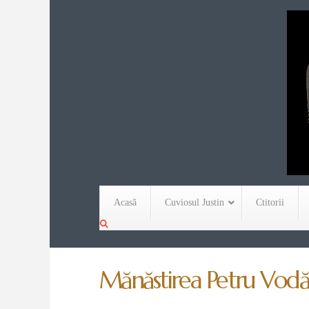
Acasă
Cuviosul Justin
Ctitorii
Mănăstirea Petru Vodă