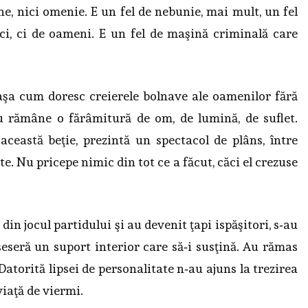
une, nici omenie. E un fel de nebunie, mai mult, un fel
i, ci de oa­meni. E un fel de maşină criminală care
 aşa cum doresc creierele bolnave ale oamenilor fără
 rămâne o fărâmitură de om, de lumină, de suflet.
această beţie, prezintă un spectacol de plâns, între
şte. Nu pricepe nimic din tot ce a făcut, căci el crezuse
in jocul partidului şi au devenit ţapi ispăşitori, s‑au
seseră un suport interior care să‑i susţină. Au rămas
 Datorită lipsei de personalitate n‑au ajuns la trezirea
viaţă de viermi.