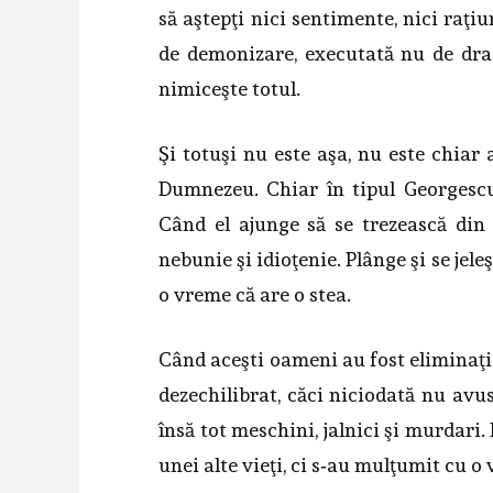
să aştepţi nici sentimente, nici raţi
de demonizare, executată nu de drac
nimiceşte totul.
Şi totuşi nu este aşa, nu este chiar
Dumnezeu. Chiar în tipul Georgescu
Când el ajunge să se trezească din 
nebunie şi idioţenie. Plânge şi se je­le
o vreme că are o stea.
Când aceşti oameni au fost eliminaţi d
dezechilibrat, căci niciodată nu avu
însă tot meschini, jalnici şi murdari.
unei alte vieţi, ci s‑au mulţumit cu o 