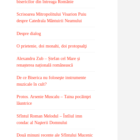
bisericilor din întreaga Românie
Scrisoarea Mitropolitului Visarion Puiu
despre Catedrala Mântuirii Neamului
Despre dialog
O prietenie, doi monahi, doi protopsalţi
Alexandru Zub – Ștefan cel Mare și
renașterea națională românească
De ce Biserica nu foloseşte instrumente
muzicale în cult?
Protos. Arsenie Muscalu – Taina pocăinţei
lăuntrice
Sfîntul Roman Melodul – Întîiul imn
condac al Naşterii Domnului
Două minuni recente ale Sfîntului Mucenic