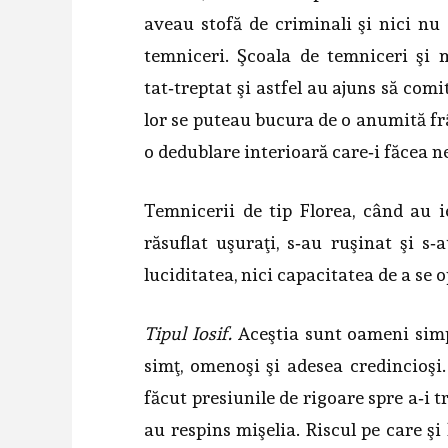
aveau stofă de criminali şi nici nu
temniceri. Şcoala de temniceri şi 
tat‑treptat şi astfel au ajuns să com
lor se puteau bucura de o anumită fr
o dedu­blare interioară care‑i făcea ne
Temnicerii de tip Florea, când au i
răsuflat uşuraţi, s‑au ruşinat şi s
luciditatea, nici capa­citatea de a se 
Tipul Iosif.
Aceştia sunt oameni simpli
simţ, omenoşi şi adesea credinci­oşi
făcut presiu­nile de rigoare spre a‑i t
au respins mişelia. Riscul pe care şi