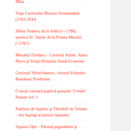
Mina
Viaţa Cuviosului Macarie Ieromonahul
(1763-1836)
Sfînta Teodora de la Sihla (~+1780),
ucenica Sf. Vasilie de la Poiana Mărului
(+1767)
Monahul Filotheu – Cuviosul Arhim. Justin
Pârvu şi Sfinţii Primului Sinod Ecumenic
Cuviosul Nifon Ionescu, ctitorul Schitului
Românesc Prodromu
O nouă comoară psaltică paisiană: Triodul
Paisian vol. 1
Paulinus de Aquilea şi Theodulf de Orleans
– doi înşelaţi ai istoriei Apusului
Aspazia Oţel – Părutul pogorămînt şi