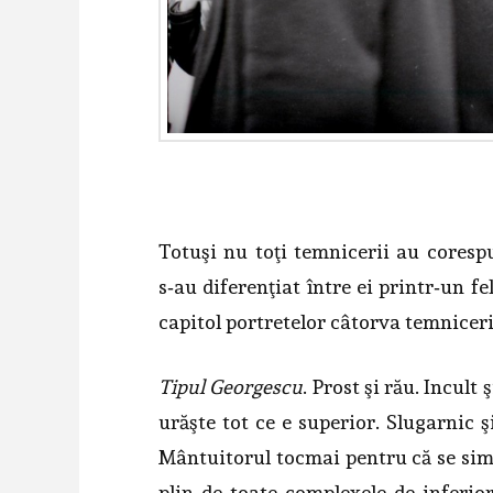
Totuşi nu toţi temnicerii au corespun
s‑au diferenţiat între ei printr‑un f
capitol portre­telor câtorva temniceri.
Tipul Georgescu
. Prost şi rău. Incult 
urăşte tot ce e superior. Slu­garnic 
Mântuitorul tocmai pentru că se simt
plin de toate complexele de inferio­