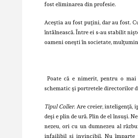
fost eliminarea din profesie.
Aceştia au fost puţini, dar au fost. C
întâlnească. Între ei s‑au stabilit niş
oa­meni oneşti în societate, mulţumin
Poate că e nimerit, pentru o mai 
schematic şi portretele directorilor de
Tipul Coller
. Are creier, inteligenţă,
deşi e plin de ură. Plin de el în­suşi.
nezeu, ori cu un dumnezeu al răzbun
infailibil şi invincibil. Nu îm­part