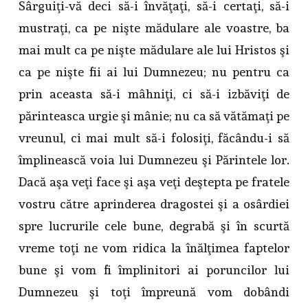
Sârguiţi-vă deci să-i învăţaţi, să-i certaţi, să-i
mustraţi, ca pe nişte mădulare ale voastre, ba
mai mult ca pe nişte mădulare ale lui Hristos şi
ca pe nişte fii ai lui Dumnezeu; nu pentru ca
prin aceasta să-i mâhniţi, ci să-i izbăviţi de
părinteasca urgie şi mânie; nu ca să vătămaţi pe
vreunul, ci mai mult să-i folosiţi, făcându-i să
împlinească voia lui Dumnezeu şi Părintele lor.
Dacă aşa veţi face şi aşa veţi deştepta pe fratele
vostru către aprinderea dragostei şi a osârdiei
spre lucrurile cele bune, degrabă şi în scurtă
vreme toţi ne vom ridica la înălţimea faptelor
bune şi vom fi împlinitori ai poruncilor lui
Dumnezeu şi toţi împreună vom dobândi