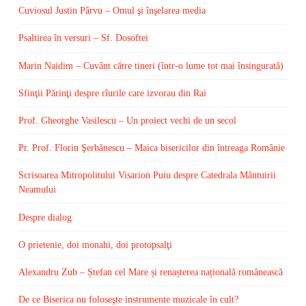
Cuviosul Justin Pârvu – Omul şi înşelarea media
Psaltirea în versuri – Sf. Dosoftei
Marin Naidim – Cuvânt către tineri (într-o lume tot mai însingurată)
Sfinţii Părinţi despre rîurile care izvorau din Rai
Prof. Gheorghe Vasilescu – Un proiect vechi de un secol
Pr. Prof. Florin Şerbănescu – Maica bisericilor din întreaga Românie
Scrisoarea Mitropolitului Visarion Puiu despre Catedrala Mântuirii
Neamului
Despre dialog
O prietenie, doi monahi, doi protopsalţi
Alexandru Zub – Ștefan cel Mare și renașterea națională românească
De ce Biserica nu foloseşte instrumente muzicale în cult?