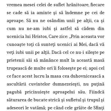
vremea mesei celei de suflet hrănitoare, fiecare
se cade să ia aminte şi să îndemne pe cei de
aproape. Să nu ne osândim unii pe alţii, ca şi
cum nu ne-am iubi şi astfel să cădem din
ucenicia lui Hristos, Care zice: „Prin aceasta vor
cunoaşte toţi că sunteţi ucenici ai Mei, dacă vă
veţi iubi unii pe alţii. Dacă cel ce nu-i sileşte pe
prietenii săi să mănânce mult la această masă
trupească de multe ori îi foloseşte pe ei; apoi cel
ce face acest lucru la masa cea duhovnicească a
ascultării cuvintelor dumnezeieşti, nu puţină
pagubă pricinuieşte aproapelui său. Fiindcă
săturarea de bucate strică şi sufletul şi trupul şi
adeseori le vatămă; pe când cele grăite de Sfinţi