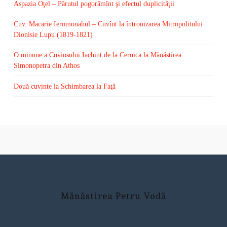
Aspazia Oţel – Părutul pogorămînt şi efectul duplicităţii
Cuv. Macarie Ieromonahul – Cuvînt la întronizarea Mitropolitului
Dionisie Lupu (1819-1821)
O minune a Cuviosului Iachint de la Cernica la Mănăstirea
Simonopetra din Athos
Două cuvinte la Schimbarea la Faţă
Mănăstirea Petru Vodă