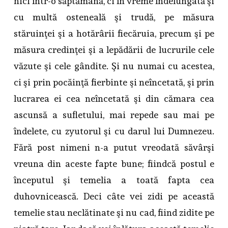
nici într-o săptămână, ci în vreme îndelungată şi
cu multă osteneală şi trudă, pe măsura
stăruinţei şi a hotărârii fiecăruia, precum şi pe
măsura credinţei şi a lepădării de lucrurile cele
văzute şi cele gândite. Şi nu numai cu acestea,
ci şi prin pocăinţă fierbinte şi neîncetată, şi prin
lucrarea ei cea neîncetată şi din cămara cea
ascunsă a sufletului, mai repede sau mai pe
îndelete, cu zyutorul şi cu darul lui Dumnezeu.
Fără post nimeni n-a putut vreodată săvârşi
vreuna din aceste fapte bune; fiindcă postul e
începutul şi temelia a toată fapta cea
duhovnicească. Deci câte vei zidi pe această
temelie stau neclătinate şi nu cad, fiind zidite pe