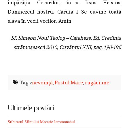
împărăţia Cerurilor, întru Iisus Hristos,
Dumnezeul nostru. Căruia I Se cuvine toată
slava în vecii vecilor. Amin!
Sf. Simeon Noul Teolog – Cateheze, Ed. Credinţa
strămoşească 2010, Cuvântul XIII, pag. 190-196
Tags:
nevoinţă
,
Postul Mare
,
rugăciune
Ultimele postări
Stihirarul Sfîntului Macarie Ieromonahul