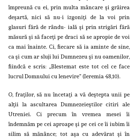
împreună cu ei, prin multa mâncare şi grăirea
deşartă, nici să nu-i izgoniţi de la voi prin
glasuri fără de rându- ială şi prin strigări fără
măsură şi să faceţi pe draci să se apropie de voi
ca mai înainte. Ci, fiecare să ia aminte de sine,
ca şi cum ar sluji lui Dumnezeu şi nu oamenilor,
fiindcă e scris: „Blestemat este tot cel ce face
lucrul Domnului cu lenevire” (Ieremia 48,10).
O, fraţilor, să nu încetaţi a vă deştepta unii pe
alţii la ascultarea Dumnezeieştilor citiri ale
Utreniei. Ci precum în vremea mesei îi
îndemnăm pe cei aproape şi pe cei ce îi iubim îi
silim să mănânce; tot aşa cu adevărat şi în