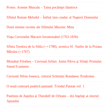
Protos. Arsenie Muscalu – Taina pocăinţei lăuntrice
Sfîntul Roman Melodul – Întîiul imn condac al Naşterii Domnului
Două minuni recente ale Sfîntului Mucenic Mina
Viaţa Cuviosului Macarie Ieromonahul (1763-1836)
Sfînta Teodora de la Sihla (~+1780), ucenica Sf. Vasilie de la Poiana
Mărului (+1767)
Monahul Filotheu – Cuviosul Arhim. Justin Pârvu şi Sfinţii Primului
Sinod Ecumenic
Cuviosul Nifon Ionescu, ctitorul Schitului Românesc Prodromu
O nouă comoară psaltică paisiană: Triodul Paisian vol. 1
Paulinus de Aquilea şi Theodulf de Orleans – doi înşelaţi ai istoriei
Apusului