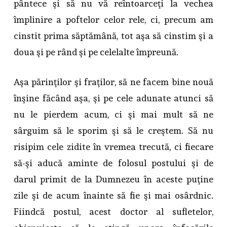
pântece şi să nu vă reîntoarceţi la vechea
împlinire a poftelor celor rele, ci, precum am
cinstit prima săptămână, tot aşa să cinstim şi a
doua şi pe rând şi pe celelalte împreună.
Aşa părinţilor şi fraţilor, să ne facem bine nouă
înşine făcând aşa, şi pe cele adunate atunci să
nu le pierdem acum, ci şi mai mult să ne
sârguim să le sporim şi să le creştem. Să nu
risipim cele zidite în vremea trecută, ci fiecare
să-şi aducă aminte de folosul postului şi de
darul primit de la Dumnezeu în aceste puţine
zile şi de acum înainte să fie şi mai osârdnic.
Fiindcă postul, acest doctor al sufletelor,