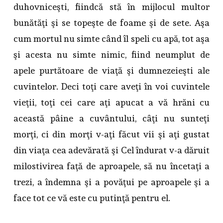
duhovniceşti, fiindcă stă în mijlocul multor
bunătăţi şi se topeşte de foame şi de sete. Aşa
cum mortul nu simte când îl speli cu apă, tot aşa
şi acesta nu simte nimic, fiind neumplut de
apele purtătoare de viaţă şi dumnezeieşti ale
cuvintelor. Deci toţi care aveţi în voi cuvintele
vieţii, toţi cei care aţi apucat a vă hrăni cu
această pâine a cuvântului, câţi nu sunteţi
morţi, ci din morţi v-aţi făcut vii şi aţi gustat
din viaţa cea adevărată şi Cel îndurat v-a dăruit
milostivirea faţă de aproapele, să nu încetaţi a
trezi, a îndemna şi a povăţui pe aproapele şi a
face tot ce vă este cu putinţă pentru el.