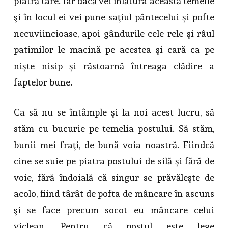
piatră tare. Iar dacă vei înlătura această temelie
şi în locul ei vei pune saţiul pântecelui şi pofte
necuviincioase, apoi gândurile cele rele şi râul
patimilor le macină pe acestea şi cară ca pe
nişte nisip şi răstoarnă întreaga clădire a
faptelor bune.
Ca să nu se întâmple şi la noi acest lucru, să
stăm cu bucurie pe temelia postului. Să stăm,
bunii mei fraţi, de bună voia noastră. Fiindcă
cine se suie pe piatra postului de silă şi fără de
voie, fără îndoială că singur se prăvăleşte de
acolo, fiind târât de pofta de mâncare în ascuns
şi se face precum socot eu mâncare celui
viclean. Pentru că postul este lege