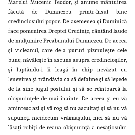
Marelui Mucenic Teodor, şi anume mântuirea
făcută de Dumnezeu printr-însul bine
credinciosului popor. De asemenea şi Duminică
face pomenirea Dreptei Credinţe, cântând laude
de mulţumire Preabunului Dumnezeu. De aceea
şi vicleanul, care de-a pururi pizmuieşte cele
bune, năvăleşte în ascuns asupra credincioşilor,
şi luptându-i îi leagă în chip nevăzut cu
lenevirea şi trândăvia ca să defaime şi să lepede
de la sine jugul postului şi să se reîntoarcă la
obişnuinţele de mai înainte. De aceea şi eu vă
amintesc azi şi vă rog să nu ascultaţi şi să nu vă
supuneţi nicidecum vrăjmaşului, nici să nu vă
lăsaţi robiţi de reaua obişnuinţă a nesăţiosului