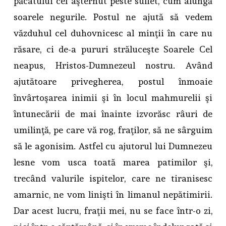
păcatului cel aşternut peste suflet, cum alungă
soarele negurile. Postul ne ajută să vedem
văzduhul cel duhovnicesc al minţii în care nu
răsare, ci de-a pururi străluceşte Soarele Cel
neapus, Hristos-Dumnezeul nostru. Având
ajutătoare privegherea, postul înmoaie
învârtoşarea inimii şi în locul mahmurelii şi
întunecării de mai înainte izvorăsc râuri de
umilinţă, pe care vă rog, fraţilor, să ne sârguim
să le agonisim. Astfel cu ajutorul lui Dumnezeu
lesne vom usca toată marea patimilor şi,
trecând valurile ispitelor, care ne tiranisesc
amarnic, ne vom linişti în limanul nepătimirii.
Dar acest lucru, fraţii mei, nu se face într-o zi,