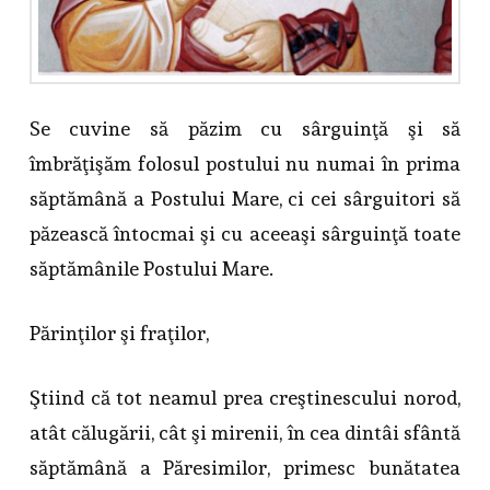
Se cuvine să păzim cu sârguinţă şi să
îmbrăţişăm folosul postului nu numai în prima
săptămână a Postului Mare, ci cei sârguitori să
păzească întocmai şi cu aceeaşi sârguinţă toate
săptămânile Postului Mare.
Părinţilor şi fraţilor,
Ştiind că tot neamul prea creştinescului norod,
atât călugării, cât şi mirenii, în cea dintâi sfântă
săptămână a Păresimilor, primesc bunătatea