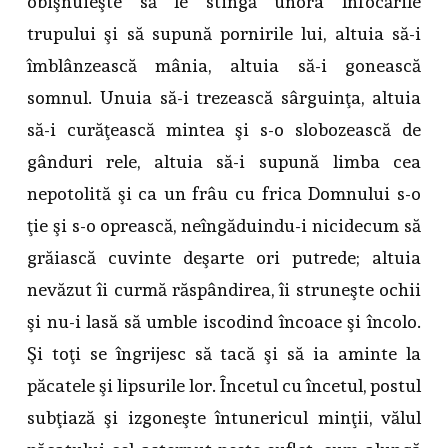
obişnuieşte să le stingă unora înfocările
trupului şi să supună pornirile lui, altuia să-i
îmblânzească mânia, altuia să-i gonească
somnul. Unuia să-i trezească sârguinţa, altuia
să-i curăţească mintea şi s-o slobozească de
gânduri rele, altuia să-i supună limba cea
nepotolită şi ca un frâu cu frica Domnului s-o
ţie şi s-o oprească, neîngăduindu-i nicidecum să
grăiască cuvinte deşarte ori putrede; altuia
nevăzut îi curmă răspândirea, îi struneşte ochii
şi nu-i lasă să umble iscodind încoace şi încolo.
Şi toţi se îngrijesc să tacă şi să ia aminte la
păcatele şi lipsurile lor. Încetul cu încetul, postul
subţiază şi izgoneşte întunericul minţii, vălul