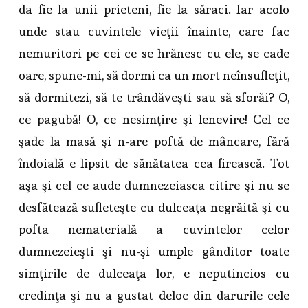
da fie la unii prieteni, fie la săraci. Iar acolo
unde stau cuvintele vieţii înainte, care fac
nemuritori pe cei ce se hrănesc cu ele, se cade
oare, spune-mi, să dormi ca un mort neînsufleţit,
să dormitezi, să te trândăveşti sau să sforăi? O,
ce pagubă! O, ce nesimţire şi lenevire! Cel ce
şade la masă şi n-are poftă de mâncare, fără
îndoială e lipsit de sănătatea cea firească. Tot
aşa şi cel ce aude dumnezeiasca citire şi nu se
desfătează sufleteşte cu dulceaţa negrăită şi cu
pofta nematerială a cuvintelor celor
dumnezeieşti şi nu-şi umple gânditor toate
simţirile de dulceaţa lor, e neputincios cu
credinţa şi nu a gustat deloc din darurile cele