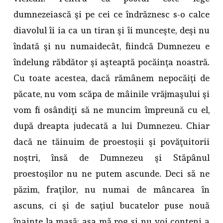
dumnezeiască şi pe cei ce îndrăznesc s-o calce
diavolul îi ia ca un tiran şi îi munceşte, deşi nu
îndată şi nu numaidecât, fiindcă Dumnezeu e
îndelung răbdător şi aşteaptă pocăinţa noastră.
Cu toate acestea, dacă rămânem nepocăiţi de
păcate, nu vom scăpa de mâinile vrăjmaşului şi
vom fi osândiţi să ne muncim împreună cu el,
după dreapta judecată a lui Dumnezeu. Chiar
dacă ne tăinuim de proestoşii şi povăţuitorii
noştri, însă de Dumnezeu şi Stăpânul
proestoşilor nu ne putem ascunde. Deci să ne
păzim, fraţilor, nu numai de mâncarea în
ascuns, ci şi de saţiul bucatelor puse nouă
înainte la masă: aşa mă rog şi nu voi conteni a