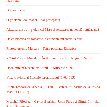
Neamului
Despre dialog
O prietenie, doi monahi, doi protopsalţi
Alexandru Zub – Ștefan cel Mare și renașterea națională românească
De ce Biserica nu foloseşte instrumente muzicale în cult?
Protos. Arsenie Muscalu – Taina pocăinţei lăuntrice
Sfîntul Roman Melodul – Întîiul imn condac al Naşterii Domnului
Două minuni recente ale Sfîntului Mucenic Mina
Viaţa Cuviosului Macarie Ieromonahul (1763-1836)
Sfînta Teodora de la Sihla (~+1780), ucenica Sf. Vasilie de la Poiana
Mărului (+1767)
Monahul Filotheu – Cuviosul Arhim. Justin Pârvu şi Sfinţii Primului
Sinod Ecumenic