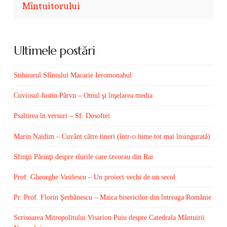
Mîntuitorului
Ultimele postări
Stihirarul Sfîntului Macarie Ieromonahul
Cuviosul Justin Pârvu – Omul şi înşelarea media
Psaltirea în versuri – Sf. Dosoftei
Marin Naidim – Cuvânt către tineri (într-o lume tot mai însingurată)
Sfinţii Părinţi despre rîurile care izvorau din Rai
Prof. Gheorghe Vasilescu – Un proiect vechi de un secol
Pr. Prof. Florin Şerbănescu – Maica bisericilor din întreaga Românie
Scrisoarea Mitropolitului Visarion Puiu despre Catedrala Mântuirii