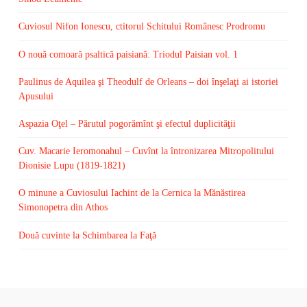
Cuviosul Nifon Ionescu, ctitorul Schitului Românesc Prodromu
O nouă comoară psaltică paisiană: Triodul Paisian vol. 1
Paulinus de Aquilea şi Theodulf de Orleans – doi înşelaţi ai istoriei
Apusului
Aspazia Oţel – Părutul pogorămînt şi efectul duplicităţii
Cuv. Macarie Ieromonahul – Cuvînt la întronizarea Mitropolitului
Dionisie Lupu (1819-1821)
O minune a Cuviosului Iachint de la Cernica la Mănăstirea
Simonopetra din Athos
Două cuvinte la Schimbarea la Faţă