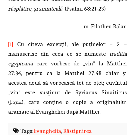
răsplătire, şi sminteală
. (Psalmi 68:21-23)
m. Filotheu Bălan
[1]
Cu cîteva excepţii, ale puţinelor – 2 –
manuscrise din ceea ce se numeşte
tradiţia
egypteană
care vorbesc de „vin” la Matthei
27:34, pentru ca la Matthei 27:48 chiar şi
acestea două să vorbească tot de oţet; cuvîntul
„vin” este susţinut de Syriacus Sinaiticus
(ܚܡܪܐ), care conţine o copie a originalului
aramaic al Evangheliei după Matthei.
Tags:
Evanghelia
,
Răstignirea