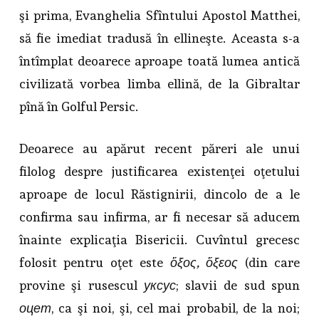
şi prima, Evanghelia Sfîntului Apostol Matthei,
să fie imediat tradusă în ellineşte. Aceasta s-a
întîmplat deoarece aproape toată lumea antică
civilizată vorbea limba ellină, de la Gibraltar
pînă în Golful Persic.
Deoarece au apărut recent păreri ale unui
filolog despre justificarea existenţei oţetului
aproape de locul Răstignirii, dincolo de a le
confirma sau infirma, ar fi necesar să aducem
înainte explicaţia Bisericii. Cuvîntul grecesc
folosit pentru oţet este
ὄξος, ὄξεος
(din care
provine şi rusescul
уксус
; slavii de sud spun
оцет
, ca şi noi, şi, cel mai probabil, de la noi;