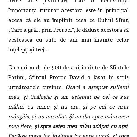
orice alte justificări, este o necuviinţă.
Importanţa tuturor acestora este în principal
aceea că ele au împlinit ceea ce Duhul Sfînt,
„Care a grăit prin Proroci”, le dăduse acestora să
vestească cu sute de ani mai înainte celor
înţelepţi şi treji.
Cu mai mult de 900 de ani înainte de Sfintele
Patimi, Sfîntul Proroc David a lăsat în scris
următoarele cuvinte:
Ocară a aşteptat sufletul
meu, şi ticăloşie; şi am aşteptat pe cel ce s’ar
mâhni cu mine, şi nu era, şi pe cel ce m’ar
mângâia, şi nu am aflat. Şi au dat spre mâncarea
mea fiere,
şi spre setea mea m’au adăpat cu oţet
.
Facă-se masa lor înaintea lor spre cursă, şi spre