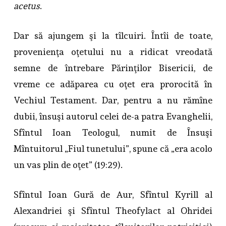
acetus
.
Dar să ajungem şi la tîlcuiri. Întîi de toate,
provenienţa oţetului nu a ridicat vreodată
semne de întrebare Părinţilor Bisericii, de
vreme ce adăparea cu oţet era prorocită în
Vechiul Testament. Dar, pentru a nu rămîne
dubii, însuşi autorul celei de-a patra Evanghelii,
Sfîntul Ioan Teologul, numit de Însuşi
Mîntuitorul „Fiul tunetului”, spune că „era acolo
un vas plin de oţet” (19:29).
Sfîntul Ioan Gură de Aur, Sfîntul Kyrill al
Alexandriei şi Sfîntul Theofylact al Ohridei