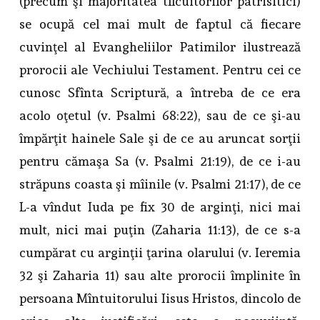
(precum şi majoritatea tîlcuitorilor patrisitici)
se ocupă cel mai mult de faptul că fiecare
cuvinţel al Evangheliilor Patimilor ilustrează
prorocii ale Vechiului Testament. Pentru cei ce
cunosc Sfînta Scriptură, a întreba de ce era
acolo oţetul (v. Psalmi 68:22), sau de ce şi-au
împărţit hainele Sale şi de ce au aruncat sorţii
pentru cămaşa Sa (v. Psalmi 21:19), de ce i-au
străpuns coasta şi mîinile (v. Psalmi 21:17), de ce
L-a vîndut Iuda pe fix 30 de arginţi, nici mai
mult, nici mai puţin (Zaharia 11:13), de ce s-a
cumpărat cu arginţii ţarina olarului (v. Ieremia
32 şi Zaharia 11) sau alte prorocii împlinite în
persoana Mîntuitorului Iisus Hristos, dincolo de