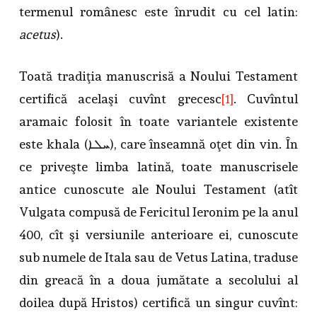
termenul românesc este înrudit cu cel latin:
acetus
).
Toată tradiţia manuscrisă a Noului Testament
certifică acelaşi cuvînt grecesc
[1]
. Cuvîntul
aramaic folosit în toate variantele existente
este khala (ܚܠܐ), care înseamnă oţet din vin. În
ce priveşte limba latină, toate manuscrisele
antice cunoscute ale Noului Testament (atît
Vulgata compusă de Fericitul Ieronim pe la anul
400, cît şi versiunile anterioare ei, cunoscute
sub numele de Itala sau de Vetus Latina, traduse
din greacă în a doua jumătate a secolului al
doilea după Hristos) certifică un singur cuvînt: