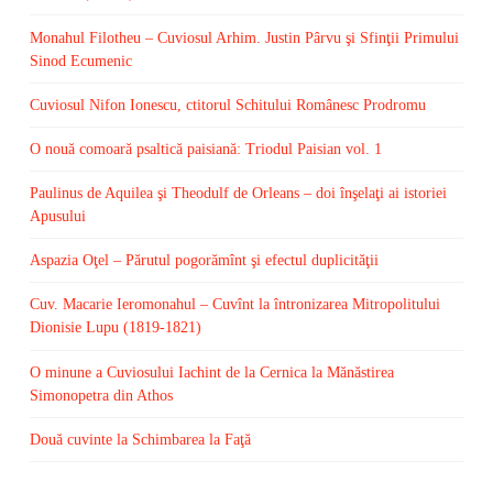
Monahul Filotheu – Cuviosul Arhim. Justin Pârvu şi Sfinţii Primului
Sinod Ecumenic
Cuviosul Nifon Ionescu, ctitorul Schitului Românesc Prodromu
O nouă comoară psaltică paisiană: Triodul Paisian vol. 1
Paulinus de Aquilea şi Theodulf de Orleans – doi înşelaţi ai istoriei
Apusului
Aspazia Oţel – Părutul pogorămînt şi efectul duplicităţii
Cuv. Macarie Ieromonahul – Cuvînt la întronizarea Mitropolitului
Dionisie Lupu (1819-1821)
O minune a Cuviosului Iachint de la Cernica la Mănăstirea
Simonopetra din Athos
Două cuvinte la Schimbarea la Faţă