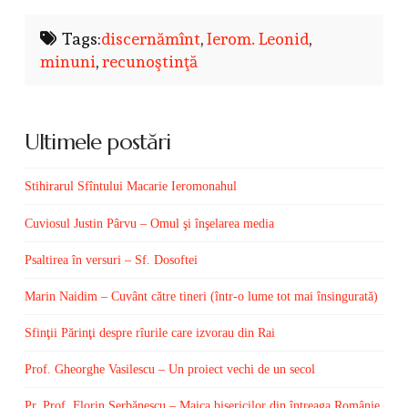
Tags:
discernămînt
,
Ierom. Leonid
,
minuni
,
recunoştinţă
Ultimele postări
Stihirarul Sfîntului Macarie Ieromonahul
Cuviosul Justin Pârvu – Omul şi înşelarea media
Psaltirea în versuri – Sf. Dosoftei
Marin Naidim – Cuvânt către tineri (într-o lume tot mai însingurată)
Sfinţii Părinţi despre rîurile care izvorau din Rai
Prof. Gheorghe Vasilescu – Un proiect vechi de un secol
Pr. Prof. Florin Şerbănescu – Maica bisericilor din întreaga Românie