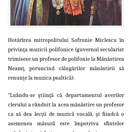
Hotărîrea mitropolitului Sofronie Miclescu în
privinţa muzicii polifonice (guvernul secularist
trimisese un profesor de polifonie la Mănăstirea
Neamţ, poruncind călugărilor mănăstirii să
renunţe la muzica psaltică):
“Luându-se ştiinţă că departamentul averilor
clerului a rânduit la acea mănăstire un profesor
ca să dea lecţii de muzică vocală, şi fiindcă o
asemenea măsură este împotriva sfintelor