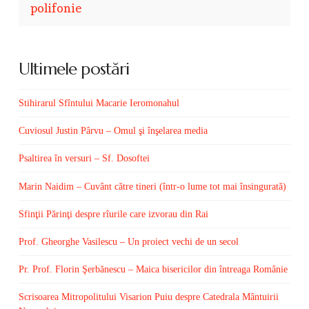
polifonie
Ultimele postări
Stihirarul Sfîntului Macarie Ieromonahul
Cuviosul Justin Pârvu – Omul şi înşelarea media
Psaltirea în versuri – Sf. Dosoftei
Marin Naidim – Cuvânt către tineri (într-o lume tot mai însingurată)
Sfinţii Părinţi despre rîurile care izvorau din Rai
Prof. Gheorghe Vasilescu – Un proiect vechi de un secol
Pr. Prof. Florin Şerbănescu – Maica bisericilor din întreaga Românie
Scrisoarea Mitropolitului Visarion Puiu despre Catedrala Mântuirii