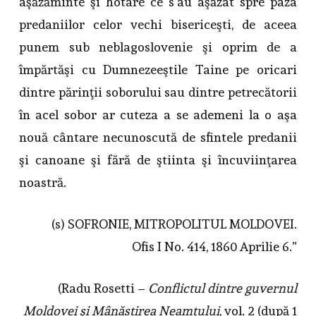
aşăzăminte şi hotare ce s’au aşăzat spre paza
predaniilor celor vechi bisericeşti
, de aceea
punem sub neblagoslovenie şi oprim de a
împărtăşi cu Dumnezeeştile Taine pe oricari
dintre părinţii soborului sau dintre petrecătorii
în acel sobor ar cuteza a se ademeni la o aşa
nouă cântare necunoscută de sfintele predanii
şi canoane şi fără de ştiinta şi încuviinţarea
noastră.
(s) SOFRONIE, MITROPOLITUL MOLDOVEI.
Ofis I No. 414, 1860 Aprilie 6.”
(Radu Rosetti –
Conflictul dintre guvernul
Moldovei şi Mânăstirea Neamţului
, vol. 2 (după 1