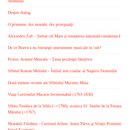
Neamului
Despre dialog
O prietenie, doi monahi, doi protopsalţi
Alexandru Zub – Ștefan cel Mare și renașterea națională românească
De ce Biserica nu foloseşte instrumente muzicale în cult?
Protos. Arsenie Muscalu – Taina pocăinţei lăuntrice
Sfîntul Roman Melodul – Întîiul imn condac al Naşterii Domnului
Două minuni recente ale Sfîntului Mucenic Mina
Viaţa Cuviosului Macarie Ieromonahul (1763-1836)
Sfînta Teodora de la Sihla (~+1780), ucenica Sf. Vasilie de la Poiana
Mărului (+1767)
Monahul Filotheu – Cuviosul Arhim. Justin Pârvu şi Sfinţii Primului
Sinod Ecumenic