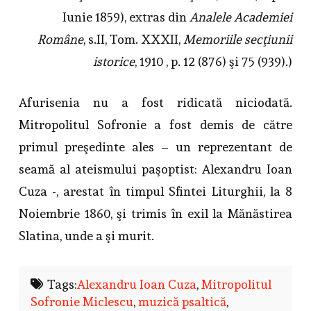
Iunie 1859), extras din
Analele Academiei
Române
, s.II, Tom. XXXII,
Memoriile secţiunii
istorice
, 1910 , p. 12 (876) şi 75 (939).)
Afurisenia nu a fost ridicată niciodată.
Mitropolitul Sofronie a fost demis de către
primul preşedinte ales – un reprezentant de
seamă al ateismului paşoptist: Alexandru Ioan
Cuza -, arestat în timpul Sfintei Liturghii, la 8
Noiembrie 1860, şi trimis în exil la Mănăstirea
Slatina, unde a şi murit.
Tags:
Alexandru Ioan Cuza
,
Mitropolitul
Sofronie Miclescu
,
muzică psaltică
,