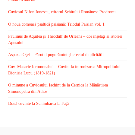
Cuviosul Nifon Ionescu, ctitorul Schitului Românesc Prodromu
O nouă comoară psaltică paisiană: Triodul Paisian vol. 1
Paulinus de Aquilea şi Theodulf de Orleans – doi înşelaţi ai istoriei
Apusului
Aspazia Oţel – Părutul pogorămînt şi efectul duplicităţii
Cuv. Macarie Ieromonahul – Cuvînt la întronizarea Mitropolitului
Dionisie Lupu (1819-1821)
O minune a Cuviosului Iachint de la Cernica la Mănăstirea
Simonopetra din Athos
Două cuvinte la Schimbarea la Faţă