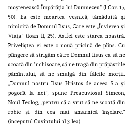
moştenească Împărăţia lui Dumnezeu” (l Cor. 15,
50). Ea este moartea veşnică, tămăduită şi
nimicită de Domnul Iisus, Care este „Învierea şi
Viaţa” (Ioan ll, 25). Astfel este starea noastră.
Priveliştea ei este o nouă pricină de plîns. Cu
plîngere să strigăm către Domnul Iisus ca să ne
scoată din închisoare, să ne tragă din prăpăstiile
pămîntului, să ne smulgă din fălcile morţii.
„Domnul nostru Iisus Hristos de aceea S-a şi
pogorît la noi”, spune Preacuviosul Simeon,
Noul Teolog, „pentru că a vrut să ne scoată din
robie şi din cea mai amarnică înşelare.”
(începutul Cuvîntului al 3-lea)