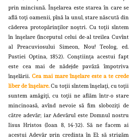
prin minciună. Înşelarea este starea în care se
află toţi oamenii, pînă la unul, stare născută din
căderea protopărinţilor noştri. Cu toţii sîntem
în înşelare (începutul celui de-al treilea Cuvînt
al Preacuviosului Simeon, Nou! Teolog, ed.
Pustiei Optina, 1852). Conştiinţa acestui fapt
este cea mai de nădejde pavăză împotriva
înşelării.
Cea mai mare înşelare este a te crede
liber de înşelare.
Cu toţii sîntem înşelaţi, cu toţii
suntem amăgiţi, cu toţii ne aflăm într-o stare
mincinoasă, avînd nevoie să fim sloboziţi de
către adevăr; iar Adevărul este Domnul nostru
Iisus Hristos (Ioan 8, 14-32). Să ne facem ai
acestui Adevăr prin credinţa în El; să strigăm