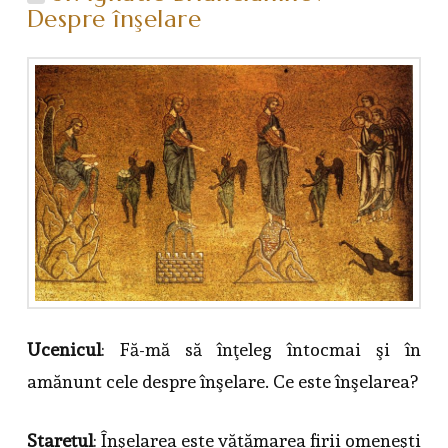
Despre înşelare
Ucenicul
: Fă-mă să înţeleg întocmai şi în
amănunt cele despre înşelare. Ce este înşelarea?
Stareţul
: Înşelarea este vătămarea firii omeneşti