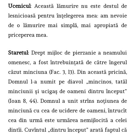
Ucenicul
: Această lămurire nu este destul de
lesnicioasă pentru înţelegerea mea: am nevoie
de o lămurire mai simplă, mai apropiată de
priceperea mea.
Stareţul
: Drept mijloc de pierzanie a neamului
omenesc, a fost întrebuinţată de către îngerul
căzut minciuna (Fac. 3, l3). Din această pricină,
Domnul l-a numit pe diavol „mincinos, tatăl
minciunii şi ucigaş de oameni dintru început”
(Ioan 8, 44). Domnul a unit strîns noţiunea de
minciună cu cea de ucidere de oameni, întrucît
cea din urmă este urmărea nemijlocită a celei
dintîi. Cuvîntul „dintru început” arată faptul că