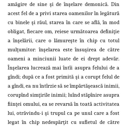
amăgire de sine şi de înşelare demonică. Din
acest fel de a privi starea oamenilor în legătură
cu binele şi răul, starea în care se află, în mod
obligat, fiecare om, reiese următoarea definiţie
a înşelării, care o lămureşte în chip cu totul
mulţumitor: înşelarea este însuşirea de către
oameni a minciunii luate de ei drept adevăr.
Înşelarea lucrează mai întîi asupra felului de a
gîndi; după ce a fost primită şi a corupt felul de
a gîndi, ea nu întîrzie să se împărtăşească inimii,
corupînd simţirile inimii; luînd stăpînire asupra
fiinţei omului, ea se revarsă în toată activitatea
lui, otrăvindu-i şi trupul ca pe unul care a fost
legat în chip nedespărţit cu sufletul de către