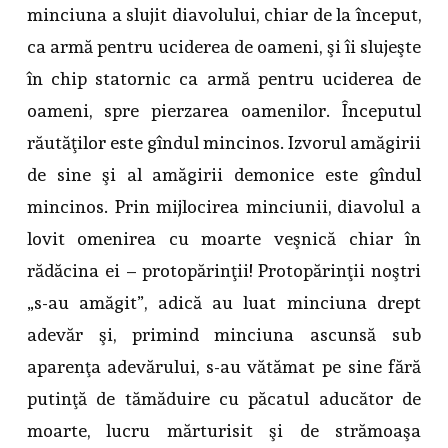
minciuna a slujit diavolului, chiar de la început,
ca armă pentru uciderea de oameni, şi îi slujeşte
în chip statornic ca armă pentru uciderea de
oameni, spre pierzarea oamenilor. Începutul
răutăţilor este gîndul mincinos. Izvorul amăgirii
de sine şi al amăgirii demonice este gîndul
mincinos. Prin mijlocirea minciunii, diavolul a
lovit omenirea cu moarte veşnică chiar în
rădăcina ei – protopărinţii! Protopărinţii noştri
„s-au amăgit”, adică au luat minciuna drept
adevăr şi, primind minciuna ascunsă sub
aparenţa adevărului, s-au vătămat pe sine fără
putinţă de tămăduire cu păcatul aducător de
moarte, lucru mărturisit şi de strămoaşa