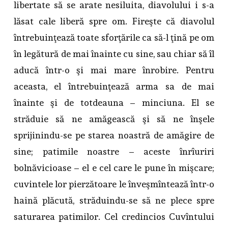
libertate să se arate nesiluita, diavolului i s-a
lăsat cale liberă spre om. Fireşte că diavolul
întrebuinţează toate sforţările ca să-l ţină pe om
în legătură de mai înainte cu sine, sau chiar să îl
aducă într-o şi mai mare înrobire. Pentru
aceasta, el întrebuinţează arma sa de mai
înainte şi de totdeauna – minciuna. El se
străduie să ne amăgească şi să ne înşele
sprijinindu-se pe starea noastră de amăgire de
sine; patimile noastre – aceste înrîuriri
bolnăvicioase – el e cel care le pune în mişcare;
cuvintele lor pierzătoare le înveşmîntează într-o
haină plăcută, străduindu-se să ne plece spre
saturarea patimilor. Cel credincios Cuvîntului