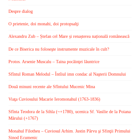
Despre dialog
O prietenie, doi monahi, doi protopsalţi
Alexandru Zub – Ștefan cel Mare și renașterea națională românească
De ce Biserica nu foloseşte instrumente muzicale în cult?
Protos. Arsenie Muscalu – Taina pocăinţei lăuntrice
Sfîntul Roman Melodul – Întîiul imn condac al Naşterii Domnului
Două minuni recente ale Sfîntului Mucenic Mina
Viaţa Cuviosului Macarie Ieromonahul (1763-1836)
Sfînta Teodora de la Sihla (~+1780), ucenica Sf. Vasilie de la Poiana
Mărului (+1767)
Monahul Filotheu – Cuviosul Arhim. Justin Pârvu şi Sfinţii Primului
Sinod Ecumenic