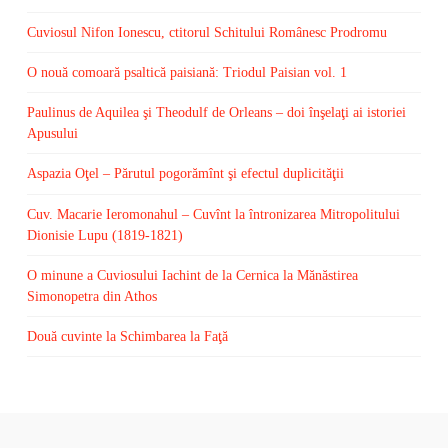
Cuviosul Nifon Ionescu, ctitorul Schitului Românesc Prodromu
O nouă comoară psaltică paisiană: Triodul Paisian vol. 1
Paulinus de Aquilea şi Theodulf de Orleans – doi înşelaţi ai istoriei
Apusului
Aspazia Oţel – Părutul pogorămînt şi efectul duplicităţii
Cuv. Macarie Ieromonahul – Cuvînt la întronizarea Mitropolitului
Dionisie Lupu (1819-1821)
O minune a Cuviosului Iachint de la Cernica la Mănăstirea
Simonopetra din Athos
Două cuvinte la Schimbarea la Faţă