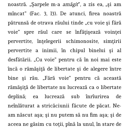
noastră. „Şarpele m-a
amăgit
”, a zis ea, „şi am
mîncat” (Fac. 3, l3). De atunci, firea noastră
pătrunsă de otrava răului tinde „cu voie şi fără
voie” spre răul care se înfăţişează voinţei
pervertite, înţelegerii schimonosite, simţirii
pervertite a inimii, în chipul binelui şi al
desfătării. „Cu voie” pentru că în noi mai este
încă o rămăşiţă de libertate şi de alegere între
bine şi rău. „Fără voie” pentru că această
rămăşiţă de libertate nu lucrează ca o libertate
deplină; ea lucrează sub înrîurirea de
neînlăturat a stricăciunii făcute de păcat. Ne-
am născut aşa; şi nu putem să nu fim aşa; şi de
aceea ne găsim cu toţii, pînă la unul, în stare de