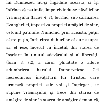
lui Dumnezeu nu-şi îngăduie aceasta, ci îşi
înfrînează patimile, împotrivindu-se năvălirilor
vrăjmaşului (Iacov 4, 7), lucrînd, sub călăuzirea
Evangheliei, împotriva propriei amăgiri de sine,
ostoind patimile. Nimicind prin aceasta, puţin
către puţin, înrîurirea duhurilor căzute asupra
sa, el iese, încetul cu încetul, din starea de
înşelare, în ţinutul adevărului şi al libertăţii
(Ioan 8, 32), a căror plinătate o aduce
adumbrirea harului Dumnezeiesc. Cel
necredincios învăţăturii lui Hristos, care
urmează propriei sale voi şi înţelegeri, se
supune vrăjmaşului, şi trece din starea de
amăgire de sine în starea de amăgire demonică,