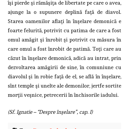
îşi pierde şi rămăşiţa de libertate pe care o avea,
ajunge la o supunere deplină faţă de diavol.
Starea oamenilor aflaţi în înşelare demonică e
foarte felurită, potrivit cu patima de care a fost
omul amăgit şi înrobit şi potrivit cu măsura în
care omul a fost înrobit de patimă. Toţi care au
căzut în înşelare demonică, adică au intrat, prin
dezvoltarea amăgirii de sine, în comuniune cu
diavolul şi în robie faţă de el, se află în înşelare,
sînt temple şi unelte ale demonilor, jertfe sortite
morţii veşnice, petrecerii în închisorile iadului.
(Sf. Ignatie – “Despre înşelare”, cap. I)