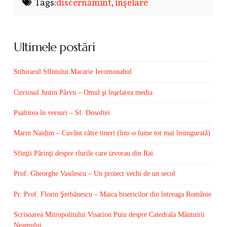
Tags:
discernămînt
,
înşelare
Ultimele postări
Stihirarul Sfîntului Macarie Ieromonahul
Cuviosul Justin Pârvu – Omul şi înşelarea media
Psaltirea în versuri – Sf. Dosoftei
Marin Naidim – Cuvânt către tineri (într-o lume tot mai însingurată)
Sfinţii Părinţi despre rîurile care izvorau din Rai
Prof. Gheorghe Vasilescu – Un proiect vechi de un secol
Pr. Prof. Florin Şerbănescu – Maica bisericilor din întreaga Românie
Scrisoarea Mitropolitului Visarion Puiu despre Catedrala Mântuirii
Neamului