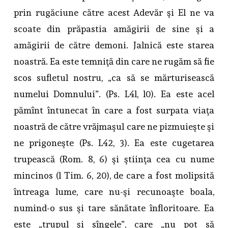
prin rugăciune către acest Adevăr şi El ne va
scoate din prăpastia amăgirii de sine şi a
amăgirii de către demoni. Jalnică este starea
noastră. Ea este temniţă din care ne rugăm să fie
scos sufletul nostru, „ca să se mărturisească
numelui Domnului”. (Ps. L4l, l0). Ea este acel
pămînt întunecat în care a fost surpata viaţa
noastră de către vrăjmaşul care ne pizmuieşte şi
ne prigoneşte (Ps. L42, 3). Ea este cugetarea
trupească (Rom. 8, 6) şi ştiinţa cea cu nume
mincinos (l Tim. 6, 20), de care a fost molipsită
întreaga lume, care nu-şi recunoaşte boala,
numind-o sus şi tare sănătate înfloritoare. Ea
este „trupul şi sîngele”, care „nu pot să