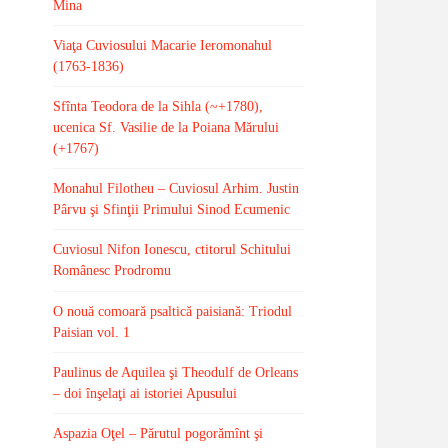
Mina
Viaţa Cuviosului Macarie Ieromonahul
(1763-1836)
Sfînta Teodora de la Sihla (~+1780),
ucenica Sf. Vasilie de la Poiana Mărului
(+1767)
Monahul Filotheu – Cuviosul Arhim. Justin
Pârvu şi Sfinţii Primului Sinod Ecumenic
Cuviosul Nifon Ionescu, ctitorul Schitului
Românesc Prodromu
O nouă comoară psaltică paisiană: Triodul
Paisian vol. 1
Paulinus de Aquilea şi Theodulf de Orleans
– doi înşelaţi ai istoriei Apusului
Aspazia Oţel – Părutul pogorămînt şi