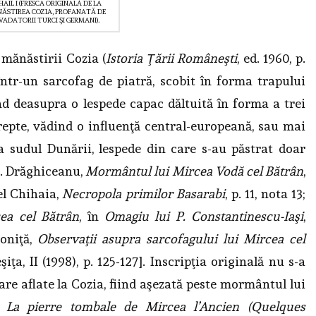
HAIL I (FRESCA ORIGINALĂ DE LA
ĂSTIREA COZIA, PROFANATĂ DE
VADATORII TURCI ŞI GERMANI).
 mănăstirii Cozia (
Istoria Ţării Româneşti
, ed. 1960, p.
într-un sarcofag de piatră, scobit în forma trapului
 deasupra o lespede capac dăltuită în forma a trei
repte, vădind o influenţă central-europeană, sau mai
a sudul Dunării, lespede din care s-au păstrat doar
. Drăghiceanu,
Mormântul lui Mircea Vodă cel Bătrân
,
el Chihaia,
Necropola primilor Basarabi
, p. 11, nota 13;
ea cel Bătrân
, în
Omagiu lui P. Constantinescu-Iaşi
,
loniţă,
Observaţii asupra sarcofagului lui Mircea cel
eşiţa, II (1998), p. 125-127]. Inscripţia originală nu s-a
oare aflate la Cozia, fiind aşezată peste mormântul lui
,
La pierre tombale de Mircea l’Ancien (Quelques