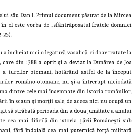
elui său Dan I. Primul document păstrat de la Mircea
i în el este vorba de „sfântrăposatul fratele domniei
2-25).
 încheiat nici o legătură vasalică, ci doar tratate la
, care din 1388 a oprit şi a deviat la Dunărea de Jos
c a turcilor otomani, hotărând astfel de la început
turilor româno-otomane, nu şi-a întrerupt niciodată
una dintre cele mai însemnate din istoria românilor,
ării în scaun şi morţii sale, de aceea nici nu ocupă un
euşit să străbată perioada din a doua jumătate a anului
ate cea mai dificilă din istoria Ţării Româneşti sub
mani, fără îndoială cea mai puternică forţă militară