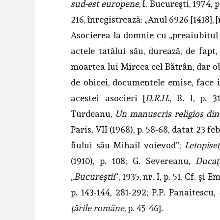
sud-est europene
, I. Bucureşti, 1974,
216, înregistrează: „Anul 6926 [1418]
Asocierea la domnie cu „preaiubitul 
actele tatălui său, durează, de fapt
moartea lui Mircea cel Bătrân, dar ob
de obicei, documentele emise, face 
acestei asocieri [
D.R.H.
, B. I, p. 3
Turdeanu,
Un manuscris religios din
Paris, VII (1968), p. 58-68, datat 23 fe
fiului său Mihail voievod”;
Letopise
(1910), p. 108; G. Severeanu,
Ducaţ
„
Bucureştii
“, 1935, nr. I, p. 51. Cf. şi 
p. 143-144, 281-292; P.P. Panaitescu,
ţările române
, p. 45-46].