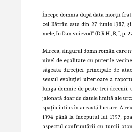
Începe domnia după data morţii frat
cel Bătrân este din 27 iunie 1387, ş
mele, Io Dan voievod” (D.R.H., B, I, p. 2
Mircea, singurul domn român care nu a
nivel de egalitate cu puterile vecine
săgeata direcţiei principale de ata
sensul evoluţiei ulterioare a rapor
lunga domnie de peste trei decenii, 
jalonată doar de datele limită ale urc
spaţiu întins în această lucrare. A r
1394 până la începutul lui 1397, po
aspectul confruntării cu turcii oto