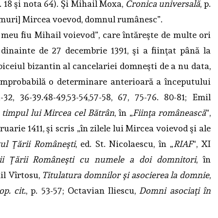
 p. 18 şi nota 64). Şi Mihail Moxa,
Cronica universală
, p.
, [muri] Mircea voevod, domnul rumânesc”.
meu fiu Mihail voievod”, care întăreşte de multe ori
, dinainte de 27 decembrie 1391, şi a fiinţat până la
iceiul bizantin al cancelariei domneşti de a nu data,
improbabilă o determinare anterioară a începutului
1-32, 36-39.48-49,53-54,57-58, 67, 75-76. 80-81; Emil
 timpul lui Mircea cel Bătrân
, în „
Fiinţa românească
“,
bruarie 1411, şi scris „în zilele lui Mircea voievod şi ale
ţul Ţării Româneşti
, ed. St. Nicolaescu, în „
RIAF
“, XI
ii Ţării Româneşti cu numele a doi domnitori
, în
Emil Vîrtosu,
Titulatura domnilor şi asocierea la domnie
,
op. cit.
, p. 53-57; Octavian Iliescu,
Domni asociaţi în