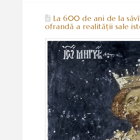
La 600 de ani de la săvî
ofrandă a realităţii sale is