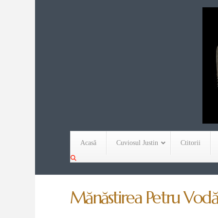
Acasă
Cuviosul Justin
Ctitorii
Mănăstirea Petru Vodă