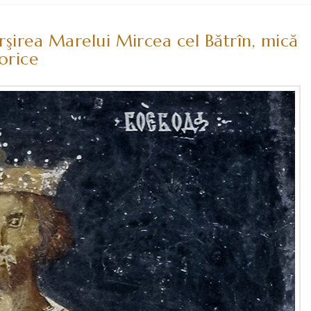
rşirea Marelui Mircea cel Bătrîn, mică
torice