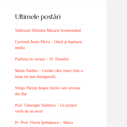
Ultimele postări
Stihirarul Sfîntului Macarie Ieromonahul
Cuviosul Justin Pârvu – Omul şi înşelarea
media
Psaltirea în versuri – Sf. Dosoftei
Marin Naidim – Cuvânt către tineri (într-o
lume tot mai însingurată)
Sfinţii Părinţi despre rîurile care izvorau
din Rai
Prof. Gheorghe Vasilescu – Un proiect
vechi de un secol
Pr. Prof. Florin Şerbănescu – Maica