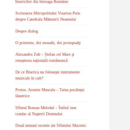
bisericilor din întreaga Românie
Scrisoarea Mitropolitului Visarion Puiu
despre Catedrala Mântuirii Neamului
Despre dialog
O prietenie, doi monahi, doi protopsalţi
Alexandru Zub – Ștefan cel Mare și
renașterea națională românească
De ce Biserica nu foloseşte instrumente
muzicale în cult?
Protos. Arsenie Muscalu – Taina pocăinţei
lăuntrice
Sfîntul Roman Melodul – Întîiul imn
condac al Naşterii Domnului
Două minuni recente ale Sfîntului Mucenic