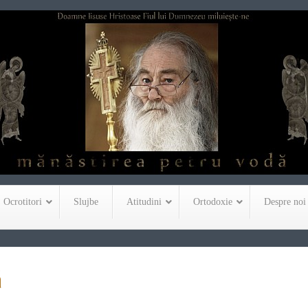
Ocrotitori
Slujbe
Atitudini
Ortodoxie
Despre noi