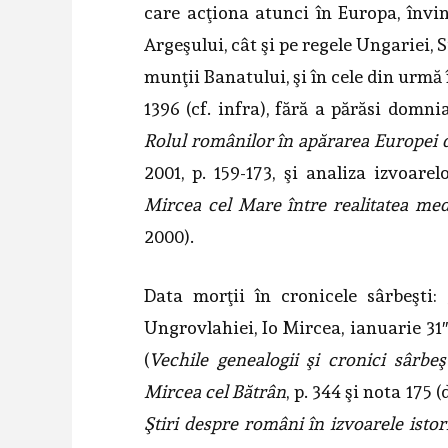
care acţiona atunci în Europa, învi
Argeşului, cât şi pe regele Ungariei,
munţii Banatului, şi în cele din urmă
1396 (cf. infra), fără a părăsi domni
Rolul românilor în apărarea Europei
2001, p. 159-173, şi analiza izvoarel
Mircea cel Mare între realitatea med
2000).
Data morţii în cronicele sârbeşti:
Ungrovlahiei, Io Mircea, ianuarie 31
(
Vechile genealogii şi cronici sârbeş
Mircea cel Bătrân
, p. 344 şi nota 175 
Ştiri despre români în izvoarele istor