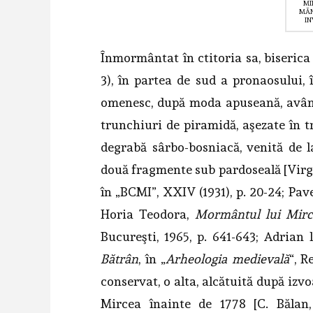
MI
MĂN
IN
Înmormântat în ctitoria sa, biserica
3), în partea de sud a pronaosului, 
omenesc, după moda apuseană, având
trunchiuri de piramidă, aşezate în t
degrabă sârbo-bosniacă, venită de l
două fragmente sub pardoseală [Virg
în „BCMI”, XXIV (1931), p. 20-24; Pav
Horia Teodora,
Mormântul lui Mirc
Bucureşti, 1965, p. 641-643; Adrian 
Bătrân
, în „
Arheologia medievală
“, R
conservat, o alta, alcătuită după izv
Mircea înainte de 1778 [C. Bălan