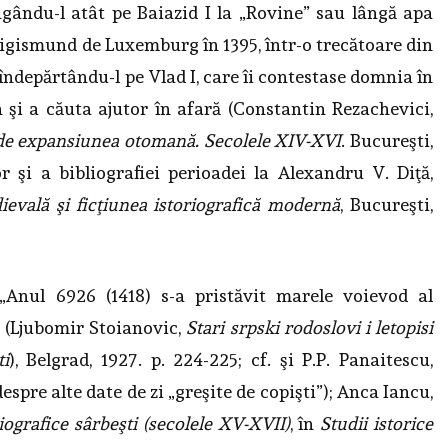
ngându-l atât pe Baiazid I la „Rovine” sau lângă apa
 Sigismund de Luxemburg în 1395, într-o trecătoare din
 îndepărtându-l pe Vlad I, care îi contestase domnia în
a şi a căuta ajutor în afară (Constantin Rezachevici,
 de expansiunea otomană. Secolele XIV-XVI
. Bucureşti,
or şi a bibliografiei perioadei la Alexandru V. Diţă,
ievală şi ficţiunea istoriografică modernă
, Bucureşti,
 „Anul 6926 (1418) s-a pristăvit marele voievod al
″ (Ljubomir Stoianovic,
Stari srpski rodoslovi i letopisi
ti
), Belgrad, 1927. p. 224-225; cf. şi P.P. Panaitescu,
(despre alte date de zi „greşite de copişti”); Anca Iancu,
iografice sârbeşti (secolele XV-XVII)
, în
Studii istorice