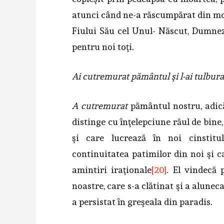
atunci când ne-a răscumpă­rat din moa
Fiului Său cel Unul- Născut, Dumnez
pentru noi toţi.
Ai cutremurat pământul şi l-ai tulburat
A cutremurat
pământul nostru, adi
distinge cu înţelepciune răul de bine,
şi care lucrează în noi cinstitu
continuitatea patimilor din noi şi ca
amintiri iraţionale
[20]
. El vindecă
noastre, care s-a clătinat şi a alunec
a persistat în greşeala din paradis.