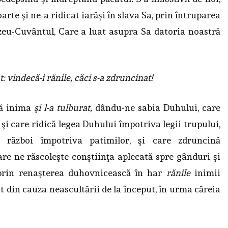
rte şi ne-a ridicat iarăşi în slava Sa, prin întruparea
eu-Cuvântul, Care a luat asupra Sa datoria noastră
: vindecă-i rănile, căci s-a zdruncinat!
că inima
şi l-a tulburat,
dându-ne sabia Duhului, care
 şi care ridică legea Duhului împotriva legii trupului,
l război împotriva patimi­lor, şi care zdruncină
re ne răscoleşte conşti­inţa aplecată spre gânduri şi
 prin renaşterea du­hovnicească în har
rănile
inimii
at din cauza neascultării de la început, în urma căreia