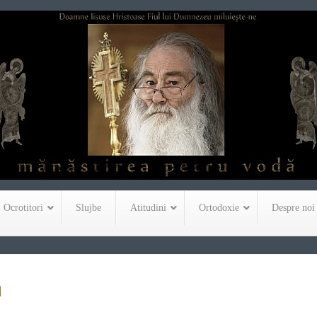
Ocrotitori
Slujbe
Atitudini
Ortodoxie
Despre noi