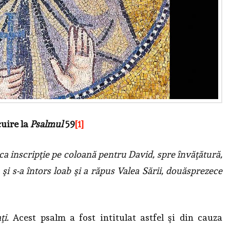
uire la
Psalmul
59
[1]
; ca inscripţie pe coloană pentru David,
spre învăţătură,
a şi s-a întors loab şi a răpus Valea Sării, douăsprezece
ţi.
Acest psalm a fost intitulat astfel şi din cauza