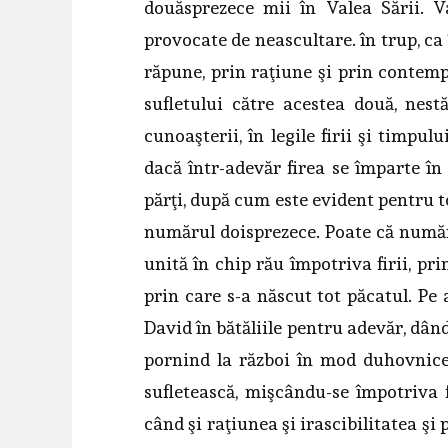
douăsprezece mii în Valea Sării. Va
provocate de neascultare. în trup, ca
răpune, prin raţiune şi prin contempl
sufletului către acestea două, nestă
cunoaşterii, în legile firii şi timpulu
dacă într-adevăr firea se împarte în 
părţi, după cum este evident pentru to
numărul doisprezece. Poate că numărul
unită în chip rău împotri­va firii, pr
prin care s-a năs­cut tot păcatul. 
David în bătăliile pentru adevăr, dân
pornind la război în mod duhovnices
sufletească, mişcându-se împotriva fir
când şi raţiunea şi irascibilitatea şi p