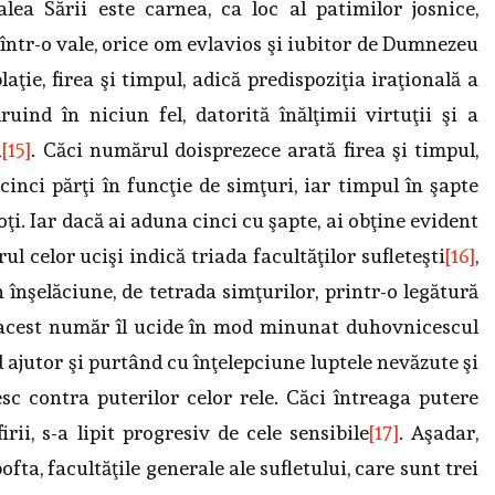
lea Sării este carnea, ca loc al patimilor josnice,
 într-o vale, orice om evlavios şi iubitor de Dumnezeu
aţie, firea şi timpul, adică predispoziţia iraţională a
ruind în niciun fel, datorită înălţimii virtuţii şi a
i
[15]
. Căci numărul doisprezece arată firea şi timpul,
cinci părţi în funcţie de simţuri, iar timpul în şapte
ţi. Iar dacă ai aduna cinci cu şapte, ai obţine evident
 celor ucişi indică triada facultăţilor sufleteşti
[16]
,
in înşelăciune, de tetrada simţurilor, printr-o legătură
Pe acest număr îl ucide în mod minunat duhovnicescul
d ajutor şi purtând cu înţelepciune luptele nevăzute şi
c contra puterilor celor rele. Căci întreaga putere
ii, s-a lipit progresiv de cele sensi­bile
[17]
. Aşadar,
ofta, facultăţile generale ale sufletului, care sunt trei