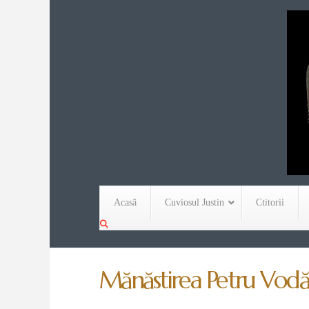
Acasă
Cuviosul Justin
Ctitorii
Mănăstirea Petru Vodă