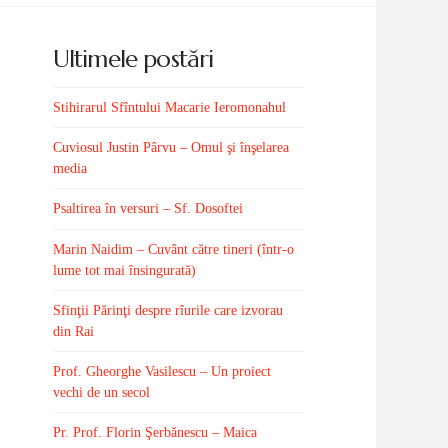
Ultimele postări
Stihirarul Sfîntului Macarie Ieromonahul
Cuviosul Justin Pârvu – Omul şi înşelarea
media
Psaltirea în versuri – Sf. Dosoftei
Marin Naidim – Cuvânt către tineri (într-o
lume tot mai însingurată)
Sfinţii Părinţi despre rîurile care izvorau
din Rai
Prof. Gheorghe Vasilescu – Un proiect
vechi de un secol
Pr. Prof. Florin Şerbănescu – Maica