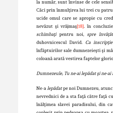
la număr, sunt învinse de cele sensi
Căci prin înmulţirea lui trei cu patru 
ucide omul care se apropie cu cre
nevăzut şi vrăjmaş
[18]
. în concluzi
schimbaţi
pentru noi,
spre învăţă­
duhovnicescul David.
Ca inscripţi
înfăptuirilor sale dumnezeieşti şi mâ
coloană arată vestirea faptelor glori
Dumnezeule, Tu ne-ai lepădat şi ne-ai ni
Ne-a
lepădat
pe noi Dumnezeu, atunci
nevrednici de a sta faţă către faţă c
înălţimea slavei paradisului, din c
copleşit prin pedeapsa cu moartea, 