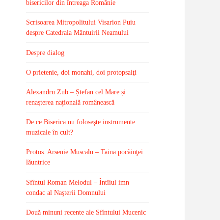
bisericilor din întreaga Românie
Scrisoarea Mitropolitului Visarion Puiu
despre Catedrala Mântuirii Neamului
Despre dialog
O prietenie, doi monahi, doi protopsalţi
Alexandru Zub – Ștefan cel Mare și
renașterea națională românească
De ce Biserica nu foloseşte instrumente
muzicale în cult?
Protos. Arsenie Muscalu – Taina pocăinţei
lăuntrice
Sfîntul Roman Melodul – Întîiul imn
condac al Naşterii Domnului
Două minuni recente ale Sfîntului Mucenic