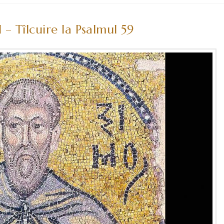
– Tîlcuire la Psalmul 59