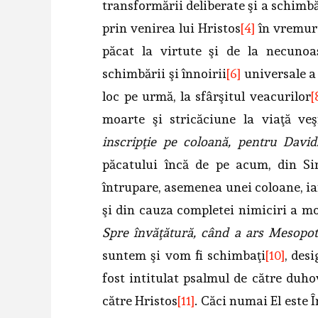
transformării deliberate şi a schimbă
prin venirea lui Hristos
[4]
în vremuri
păcat la virtute şi de la necuno
schimbării şi înnoirii
[6]
universale a 
loc pe urmă, la sfârşitul veacurilor
[
moarte şi stricăciune la viaţă veş
inscripţie pe coloană, pentru David
păcatului încă de pe acum, din S
întrupare, asemenea unei coloane, iar
şi din cauza completei nimiciri a morţ
Spre învăţătură, când a ars Mesopot
suntem şi vom fi schimbaţi
[10]
, des
fost intitulat psalmul de către duhov
către Hristos
[11]
. Căci numai El este Î