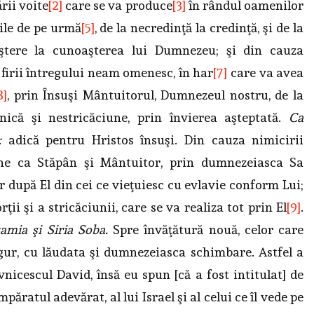
rii voite
[2]
care se va produce
[3]
în rândul oamenilor
le de pe urmă
[5]
, de la necredinţă la credinţă, şi de la
aştere la cunoaşterea lui Dumnezeu; şi din cauza
firii întregului neam omenesc, în har
[7]
care va avea
8]
, prin Însuşi Mântuitorul, Dumne­zeul nostru, de la
nică şi nestricăciune, prin învie­rea aşteptată.
Ca
:
adică pentru Hristos însuşi. Din cauza nimicirii
ine ca Stăpân şi Mântuitor, prin dumnezeiasca Sa
 după El din cei ce vieţuiesc cu evlavie conform Lui;
ii şi a stricăciunii, care se va realiza tot prin El
[9]
.
amia şi Siria Soba.
Spre învăţătură nouă, celor care
igur, cu lăudata şi dumnezeiasca schimbare. Astfel a
nicescul David, însă eu spun [că a fost intitulat] de
mpăratul adevărat, al lui Israel şi al celui ce îl vede pe