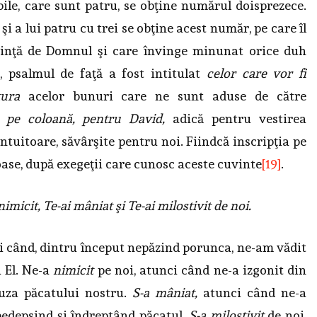
bile, care sunt patru, se obţine numărul doisprezece.
şi a lui patru cu trei se obţine acest număr, pe care îl
dinţă de Domnul şi care învinge minunat orice duh
e, psalmul de faţă a fost intitulat
celor care vor fi
tura
acelor bunuri care ne sunt aduse de către
e pe coloană, pentru David,
adică pentru vestirea
ntuitoare, săvârşite pentru noi. Fiindcă inscripţia pe
oase, după exegeţii care cunosc aceste cuvinte
[19]
.
micit, Te-ai mâniat şi Te-ai milostivit de noi.
 când, dintru început nepăzind po­runca, ne-am vădit
u El. Ne-a
nimicit
pe noi, atunci când ne-a izgonit din
auza păcatului nostru.
S-a mâniat,
atunci când ne-a
pedepsind şi îndreptând păcatul.
S-a milostivit
de noi,