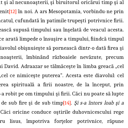
şi al necunoaşterii, şi biruitorul oricărui timp şi al
enit
[12]
în noi. A ars Mesopotamia, vorbindu-ne prin
atul, cufundată în patimile trupeşti potrivnice firii.
tească supusă timpului sau înşelată de veacul acesta.
 ce arată limpede o însuşire a timpului, fiindcă timpul
diavolul obişnuieşte să pornească dintr-o dată firea şi
unoaşterii, îmbinând războaiele nevăzute, precum
ui David. Adraazar se tălmăceşte în limba greacă „cel
cel ce nimiceşte puterea”. Acesta este diavolul: cel
rea spirituală a firii noastre, de la început, prin
a robit pe om timpului şi firii. Căci nu poate să lupte
 de sub fire şi de sub timp
[14]
.
Şi s-a întors loab şi a
Căci oricine conduce oştirile duhovnicescului rege
u lisus, împotriva forţelor potrivnice, răpune