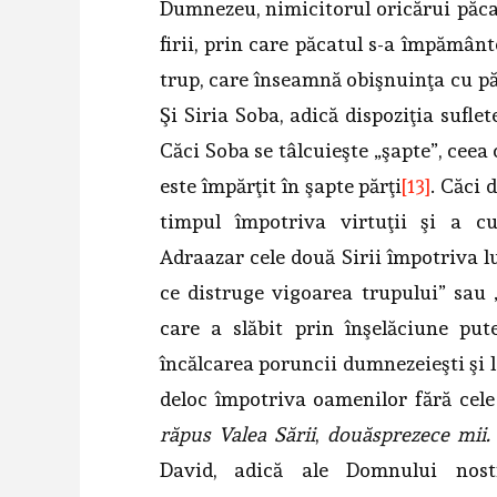
Dumnezeu, nimicitorul oricărui păcat 
firii, prin care păcatul s-a împământ
trup, care înseamnă obişnuinţa cu păc
Şi Siria Soba, adică dispoziţia sufle
Căci Soba se tâlcuieşte „şapte”, ceea
este împărţit în şapte părţi
[13]
. Căci 
timpul împotriva virtuţii şi a c
Adraazar cele două Sirii împotriva l
ce distruge vigoarea trupului” sau „
care a slăbit prin înşelăciune pute
încălcarea poruncii dumnezeieşti şi l-
deloc împotriva oamenilor fără cele
răpus Valea Sării
,
douăsprezece mii.
David, adică ale Domnului nostr