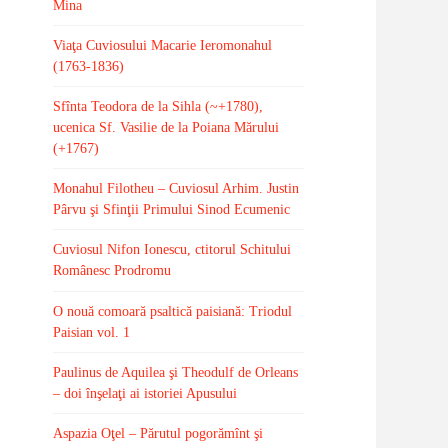
Mina
Viaţa Cuviosului Macarie Ieromonahul
(1763-1836)
Sfînta Teodora de la Sihla (~+1780),
ucenica Sf. Vasilie de la Poiana Mărului
(+1767)
Monahul Filotheu – Cuviosul Arhim. Justin
Pârvu şi Sfinţii Primului Sinod Ecumenic
Cuviosul Nifon Ionescu, ctitorul Schitului
Românesc Prodromu
O nouă comoară psaltică paisiană: Triodul
Paisian vol. 1
Paulinus de Aquilea şi Theodulf de Orleans
– doi înşelaţi ai istoriei Apusului
Aspazia Oţel – Părutul pogorămînt şi