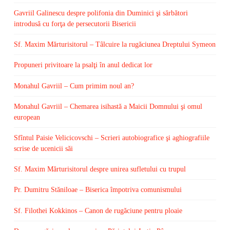
Gavriil Galinescu despre polifonia din Duminici şi sărbători
introdusă cu forţa de persecutorii Bisericii
Sf. Maxim Mărturisitorul – Tâlcuire la rugăciunea Dreptului Symeon
Propuneri privitoare la psalţi în anul dedicat lor
Monahul Gavriil – Cum primim noul an?
Monahul Gavriil – Chemarea isihastă a Maicii Domnului şi omul
european
Sfîntul Paisie Velicicovschi – Scrieri autobiografice şi aghiografiile
scrise de ucenicii săi
Sf. Maxim Mărturisitorul despre unirea sufletului cu trupul
Pr. Dumitru Stăniloae – Biserica împotriva comunismului
Sf. Filothei Kokkinos – Canon de rugăciune pentru ploaie