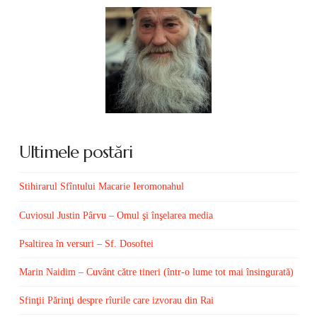
Ultimele postări
Stihirarul Sfîntului Macarie Ieromonahul
Cuviosul Justin Pârvu – Omul şi înşelarea media
Psaltirea în versuri – Sf. Dosoftei
Marin Naidim – Cuvânt către tineri (într-o lume tot mai însingurată)
Sfinţii Părinţi despre rîurile care izvorau din Rai