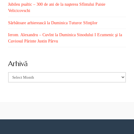
Jubileu psaltic – 300 de ani de la naşterea Sfîntului Paisie
Velicicovschi
Sărbătoare arhierească la Duminica Tuturor Sfinţilor
Ierom. Alexandru – Cuvînt la Duminica Sinodului I Ecumenic şi la
Cuviosul Părinte Justin Pârvu
Arhivă
Arhivă