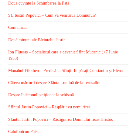
Două cuvinte la Schimbarea la Faţă
Sf. Iustin Popovici – Cum va veni ziua Domnului?
Comunicat
Două minuni ale Părintelui Justin
Ion Flueraş – Socialistul care a devenit Sfînt Mucenic (+7 Iunie
1953)
Monahul Filotheu – Predică la Sfinţii Împăraţi Constantin şi Elena
Câteva mărturii despre Sfânta Lumină de la Ierusalim
Despre îndemnul petiţionar la schismă
Sfîntul Justin Popovici – Răsplătit cu nemurirea
Sfântul Justin Popovici – Răstignirea Domnului Iisus Hristos
Calofonicon Paisian