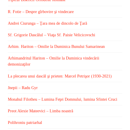
R. Fotie – Despre gîrbovire şi vindecare
Andrei Ciurunga – Ţara mea de dincolo de Ţară
Sf. Grigorie Dascălul – Viaţa Sf. Paisie Velicicovschi
Arhim. Hariton – Omilie la Duminica Bunului Samarinean
Arhimandritul Hariton – Omilie la Duminica vindecării
demonizaţilor
La plecarea unui dascăl şi prieten: Marcel Petrişor (1930-2021)
Jnepii – Radu Gyr
Monahul Filotheu – Lumina Feţei Domnului, lumina Sfintei Cruci
Preot Alexie Mateevici – Limba noastră
Polihroniu patriarhal