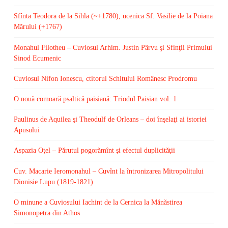
Sfînta Teodora de la Sihla (~+1780), ucenica Sf. Vasilie de la Poiana
Mărului (+1767)
Monahul Filotheu – Cuviosul Arhim. Justin Pârvu şi Sfinţii Primului
Sinod Ecumenic
Cuviosul Nifon Ionescu, ctitorul Schitului Românesc Prodromu
O nouă comoară psaltică paisiană: Triodul Paisian vol. 1
Paulinus de Aquilea şi Theodulf de Orleans – doi înşelaţi ai istoriei
Apusului
Aspazia Oţel – Părutul pogorămînt şi efectul duplicităţii
Cuv. Macarie Ieromonahul – Cuvînt la întronizarea Mitropolitului
Dionisie Lupu (1819-1821)
O minune a Cuviosului Iachint de la Cernica la Mănăstirea
Simonopetra din Athos