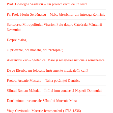
Prof. Gheorghe Vasilescu – Un proiect vechi de un secol
Pr. Prof. Florin Şerbănescu – Maica bisericilor din întreaga Românie
Scrisoarea Mitropolitului Visarion Puiu despre Catedrala Mântuirii
Neamului
Despre dialog
O prietenie, doi monahi, doi protopsalţi
Alexandru Zub – Ștefan cel Mare și renașterea națională românească
De ce Biserica nu foloseşte instrumente muzicale în cult?
Protos. Arsenie Muscalu – Taina pocăinţei lăuntrice
Sfîntul Roman Melodul – Întîiul imn condac al Naşterii Domnului
Două minuni recente ale Sfîntului Mucenic Mina
Viaţa Cuviosului Macarie Ieromonahul (1763-1836)