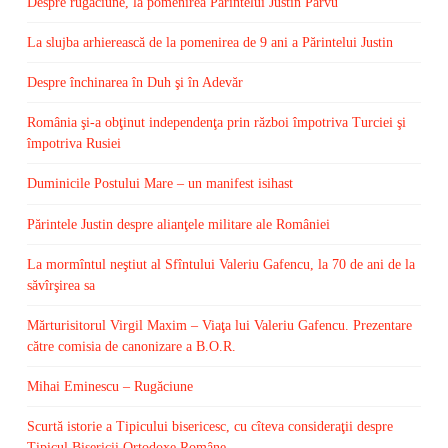
Despre rugăciune, la pomenirea Părintelui Justin Pârvu
La slujba arhierească de la pomenirea de 9 ani a Părintelui Justin
Despre închinarea în Duh şi în Adevăr
România şi-a obţinut independenţa prin război împotriva Turciei şi
împotriva Rusiei
Duminicile Postului Mare – un manifest isihast
Părintele Justin despre alianţele militare ale României
La mormîntul neştiut al Sfîntului Valeriu Gafencu, la 70 de ani de la
săvîrşirea sa
Mărturisitorul Virgil Maxim – Viaţa lui Valeriu Gafencu. Prezentare
către comisia de canonizare a B.O.R.
Mihai Eminescu – Rugăciune
Scurtă istorie a Tipicului bisericesc, cu cîteva consideraţii despre
Tipicul Bisericii Ortodoxe Române