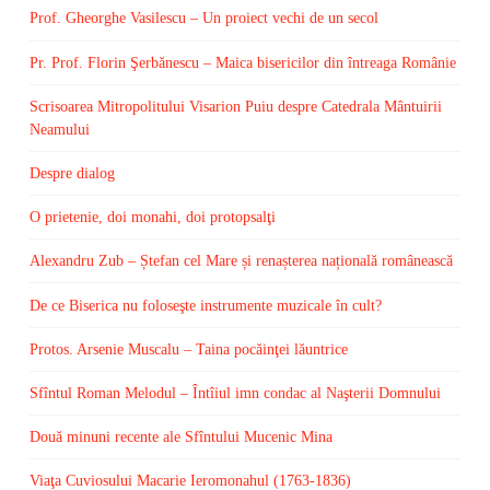
Prof. Gheorghe Vasilescu – Un proiect vechi de un secol
Pr. Prof. Florin Şerbănescu – Maica bisericilor din întreaga Românie
Scrisoarea Mitropolitului Visarion Puiu despre Catedrala Mântuirii
Neamului
Despre dialog
O prietenie, doi monahi, doi protopsalţi
Alexandru Zub – Ștefan cel Mare și renașterea națională românească
De ce Biserica nu foloseşte instrumente muzicale în cult?
Protos. Arsenie Muscalu – Taina pocăinţei lăuntrice
Sfîntul Roman Melodul – Întîiul imn condac al Naşterii Domnului
Două minuni recente ale Sfîntului Mucenic Mina
Viaţa Cuviosului Macarie Ieromonahul (1763-1836)