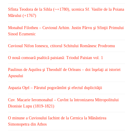
Sfînta Teodora de la Sihla (~+1780), ucenica Sf. Vasilie de la Poiana
Mărului (+1767)
Monahul Filotheu – Cuviosul Arhim. Justin Pârvu şi Sfinţii Primului
Sinod Ecumenic
Cuviosul Nifon Ionescu, ctitorul Schitului Românesc Prodromu
O nouă comoară psaltică paisiană: Triodul Paisian vol. 1
Paulinus de Aquilea şi Theodulf de Orleans – doi înşelaţi ai istoriei
Apusului
Aspazia Oţel – Părutul pogorămînt şi efectul duplicităţii
Cuv. Macarie Ieromonahul – Cuvînt la întronizarea Mitropolitului
Dionisie Lupu (1819-1821)
O minune a Cuviosului Iachint de la Cernica la Mănăstirea
Simonopetra din Athos