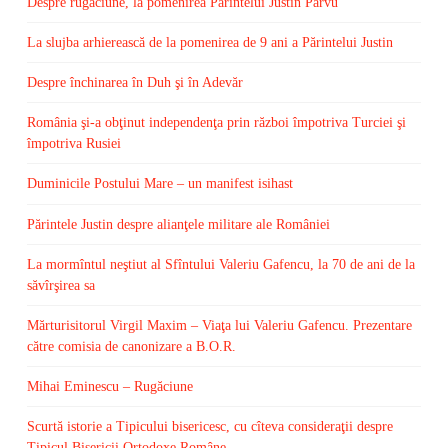
Despre rugăciune, la pomenirea Părintelui Justin Pârvu
La slujba arhierească de la pomenirea de 9 ani a Părintelui Justin
Despre închinarea în Duh şi în Adevăr
România şi-a obţinut independenţa prin război împotriva Turciei şi
împotriva Rusiei
Duminicile Postului Mare – un manifest isihast
Părintele Justin despre alianţele militare ale României
La mormîntul neştiut al Sfîntului Valeriu Gafencu, la 70 de ani de la
săvîrşirea sa
Mărturisitorul Virgil Maxim – Viaţa lui Valeriu Gafencu. Prezentare
către comisia de canonizare a B.O.R.
Mihai Eminescu – Rugăciune
Scurtă istorie a Tipicului bisericesc, cu cîteva consideraţii despre
Tipicul Bisericii Ortodoxe Române