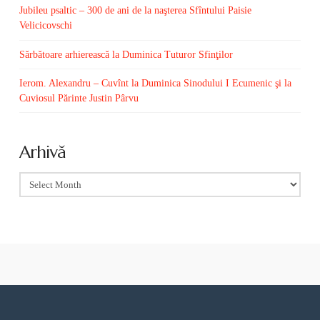
Jubileu psaltic – 300 de ani de la naşterea Sfîntului Paisie
Velicicovschi
Sărbătoare arhierească la Duminica Tuturor Sfinţilor
Ierom. Alexandru – Cuvînt la Duminica Sinodului I Ecumenic şi la
Cuviosul Părinte Justin Pârvu
Arhivă
Arhivă