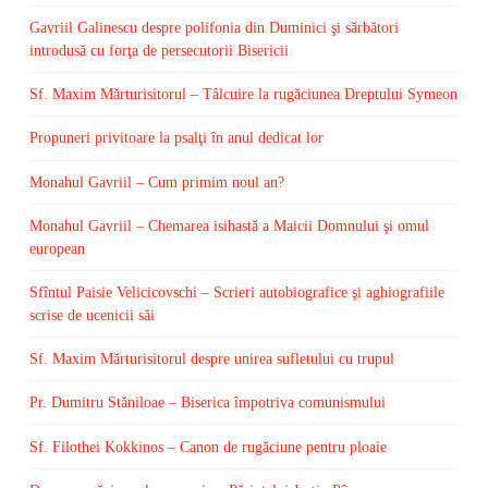
Gavriil Galinescu despre polifonia din Duminici şi sărbători
introdusă cu forţa de persecutorii Bisericii
Sf. Maxim Mărturisitorul – Tâlcuire la rugăciunea Dreptului Symeon
Propuneri privitoare la psalţi în anul dedicat lor
Monahul Gavriil – Cum primim noul an?
Monahul Gavriil – Chemarea isihastă a Maicii Domnului şi omul
european
Sfîntul Paisie Velicicovschi – Scrieri autobiografice şi aghiografiile
scrise de ucenicii săi
Sf. Maxim Mărturisitorul despre unirea sufletului cu trupul
Pr. Dumitru Stăniloae – Biserica împotriva comunismului
Sf. Filothei Kokkinos – Canon de rugăciune pentru ploaie