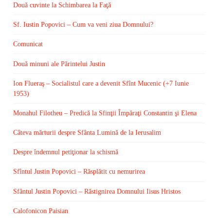
Două cuvinte la Schimbarea la Faţă
Sf. Iustin Popovici – Cum va veni ziua Domnului?
Comunicat
Două minuni ale Părintelui Justin
Ion Flueraş – Socialistul care a devenit Sfînt Mucenic (+7 Iunie
1953)
Monahul Filotheu – Predică la Sfinţii Împăraţi Constantin şi Elena
Câteva mărturii despre Sfânta Lumină de la Ierusalim
Despre îndemnul petiţionar la schismă
Sfîntul Justin Popovici – Răsplătit cu nemurirea
Sfântul Justin Popovici – Răstignirea Domnului Iisus Hristos
Calofonicon Paisian