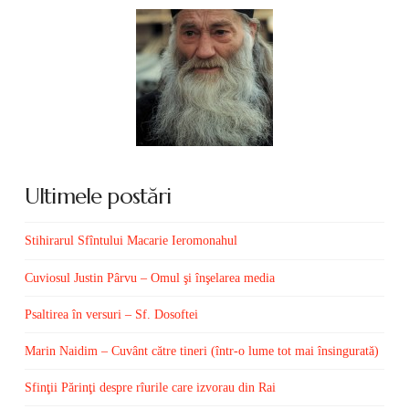
Ultimele postări
Stihirarul Sfîntului Macarie Ieromonahul
Cuviosul Justin Pârvu – Omul şi înşelarea media
Psaltirea în versuri – Sf. Dosoftei
Marin Naidim – Cuvânt către tineri (într-o lume tot mai însingurată)
Sfinţii Părinţi despre rîurile care izvorau din Rai