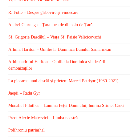
R. Fotie – Despre gîrbovire şi vindecare
Andrei Ciurunga – Ţara mea de dincolo de Ţară
Sf. Grigorie Dascălul – Viaţa Sf. Paisie Velicicovschi
Arhim. Hariton – Omilie la Duminica Bunului Samarinean
Arhimandritul Hariton – Omilie la Duminica vindecării
demonizaţilor
La plecarea unui dascăl şi prieten: Marcel Petrişor (1930-2021)
Jnepii – Radu Gyr
Monahul Filotheu – Lumina Feţei Domnului, lumina Sfintei Cruci
Preot Alexie Mateevici – Limba noastră
Polihroniu patriarhal