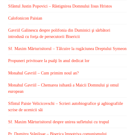
Sfântul Justin Popovici – Răstignirea Domnului Iisus Hristos
Calofonicon Paisian
Gavriil Galinescu despre polifonia din Duminici şi sărbători
introdusă cu forţa de persecutorii Bisericii
Sf. Maxim Mărturisitorul – Tâlcuire la rugăciunea Dreptului Symeon
Propuneri privitoare la psalţi în anul dedicat lor
Monahul Gavriil – Cum primim noul an?
Monahul Gavriil – Chemarea isihastă a Maicii Domnului şi omul
european
Sfîntul Paisie Velicicovschi – Scrieri autobiografice şi aghiografiile
scrise de ucenicii săi
Sf. Maxim Mărturisitorul despre unirea sufletului cu trupul
Pr. Dumitru Stăniloae – Biserica împotriva comunismului