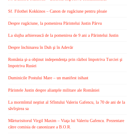
Sf. Filothei Kokkinos – Canon de rugăciune pentru ploaie
Despre rugăciune, la pomenirea Părintelui Justin Pârvu
La slujba arhierească de la pomenirea de 9 ani a Părintelui Justin
Despre închinarea în Duh şi în Adevăr
România şi-a obţinut independenţa prin război împotriva Turciei şi
împotriva Rusiei
Duminicile Postului Mare – un manifest isihast
Părintele Justin despre alianţele militare ale României
La mormîntul neştiut al Sfîntului Valeriu Gafencu, la 70 de ani de la
săvîrşirea sa
Mărturisitorul Virgil Maxim – Viaţa lui Valeriu Gafencu. Prezentare
către comisia de canonizare a B.O.R.