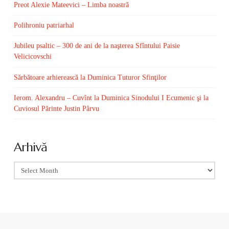
Preot Alexie Mateevici – Limba noastră
Polihroniu patriarhal
Jubileu psaltic – 300 de ani de la naşterea Sfîntului Paisie
Velicicovschi
Sărbătoare arhierească la Duminica Tuturor Sfinţilor
Ierom. Alexandru – Cuvînt la Duminica Sinodului I Ecumenic şi la
Cuviosul Părinte Justin Pârvu
Arhivă
Arhivă