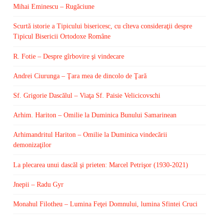
Mihai Eminescu – Rugăciune
Scurtă istorie a Tipicului bisericesc, cu cîteva consideraţii despre
Tipicul Bisericii Ortodoxe Române
R. Fotie – Despre gîrbovire şi vindecare
Andrei Ciurunga – Ţara mea de dincolo de Ţară
Sf. Grigorie Dascălul – Viaţa Sf. Paisie Velicicovschi
Arhim. Hariton – Omilie la Duminica Bunului Samarinean
Arhimandritul Hariton – Omilie la Duminica vindecării
demonizaţilor
La plecarea unui dascăl şi prieten: Marcel Petrişor (1930-2021)
Jnepii – Radu Gyr
Monahul Filotheu – Lumina Feţei Domnului, lumina Sfintei Cruci