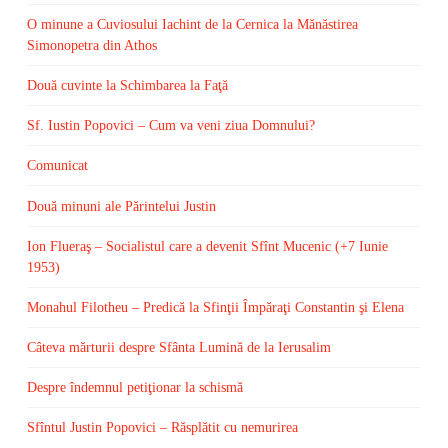
O minune a Cuviosului Iachint de la Cernica la Mănăstirea
Simonopetra din Athos
Două cuvinte la Schimbarea la Faţă
Sf. Iustin Popovici – Cum va veni ziua Domnului?
Comunicat
Două minuni ale Părintelui Justin
Ion Flueraş – Socialistul care a devenit Sfînt Mucenic (+7 Iunie
1953)
Monahul Filotheu – Predică la Sfinţii Împăraţi Constantin şi Elena
Câteva mărturii despre Sfânta Lumină de la Ierusalim
Despre îndemnul petiţionar la schismă
Sfîntul Justin Popovici – Răsplătit cu nemurirea