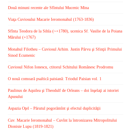
Două minuni recente ale Sfîntului Mucenic Mina
Viaţa Cuviosului Macarie Ieromonahul (1763-1836)
Sfînta Teodora de la Sihla (~+1780), ucenica Sf. Vasilie de la Poiana
Mărului (+1767)
Monahul Filotheu – Cuviosul Arhim. Justin Pârvu şi Sfinţii Primului
Sinod Ecumenic
Cuviosul Nifon Ionescu, ctitorul Schitului Românesc Prodromu
O nouă comoară psaltică paisiană: Triodul Paisian vol. 1
Paulinus de Aquilea şi Theodulf de Orleans – doi înşelaţi ai istoriei
Apusului
Aspazia Oţel – Părutul pogorămînt şi efectul duplicităţii
Cuv. Macarie Ieromonahul – Cuvînt la întronizarea Mitropolitului
Dionisie Lupu (1819-1821)