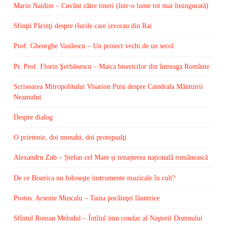
Marin Naidim – Cuvânt către tineri (într-o lume tot mai însingurată)
Sfinţii Părinţi despre rîurile care izvorau din Rai
Prof. Gheorghe Vasilescu – Un proiect vechi de un secol
Pr. Prof. Florin Şerbănescu – Maica bisericilor din întreaga Românie
Scrisoarea Mitropolitului Visarion Puiu despre Catedrala Mântuirii
Neamului
Despre dialog
O prietenie, doi monahi, doi protopsalţi
Alexandru Zub – Ștefan cel Mare și renașterea națională românească
De ce Biserica nu foloseşte instrumente muzicale în cult?
Protos. Arsenie Muscalu – Taina pocăinţei lăuntrice
Sfîntul Roman Melodul – Întîiul imn condac al Naşterii Domnului