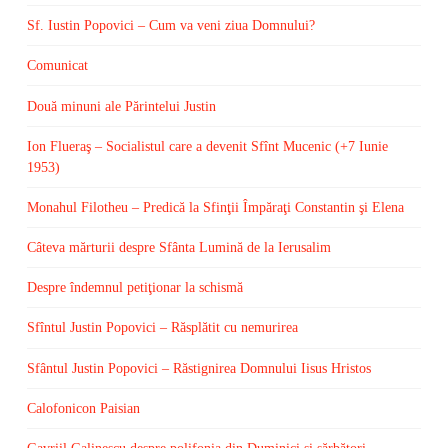
Sf. Iustin Popovici – Cum va veni ziua Domnului?
Comunicat
Două minuni ale Părintelui Justin
Ion Flueraş – Socialistul care a devenit Sfînt Mucenic (+7 Iunie
1953)
Monahul Filotheu – Predică la Sfinţii Împăraţi Constantin şi Elena
Câteva mărturii despre Sfânta Lumină de la Ierusalim
Despre îndemnul petiţionar la schismă
Sfîntul Justin Popovici – Răsplătit cu nemurirea
Sfântul Justin Popovici – Răstignirea Domnului Iisus Hristos
Calofonicon Paisian