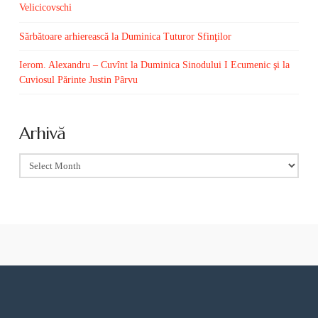
Velicicovschi
Sărbătoare arhierească la Duminica Tuturor Sfinţilor
Ierom. Alexandru – Cuvînt la Duminica Sinodului I Ecumenic şi la
Cuviosul Părinte Justin Pârvu
Arhivă
Arhivă