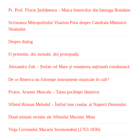
Pr. Prof. Florin Şerbănescu – Maica bisericilor din întreaga Românie
Scrisoarea Mitropolitului Visarion Puiu despre Catedrala Mântuirii
Neamului
Despre dialog
O prietenie, doi monahi, doi protopsalţi
Alexandru Zub – Ștefan cel Mare și renașterea națională românească
De ce Biserica nu foloseşte instrumente muzicale în cult?
Protos. Arsenie Muscalu – Taina pocăinţei lăuntrice
Sfîntul Roman Melodul – Întîiul imn condac al Naşterii Domnului
Două minuni recente ale Sfîntului Mucenic Mina
Viaţa Cuviosului Macarie Ieromonahul (1763-1836)