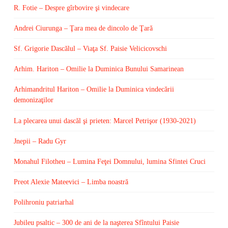
R. Fotie – Despre gîrbovire şi vindecare
Andrei Ciurunga – Ţara mea de dincolo de Ţară
Sf. Grigorie Dascălul – Viaţa Sf. Paisie Velicicovschi
Arhim. Hariton – Omilie la Duminica Bunului Samarinean
Arhimandritul Hariton – Omilie la Duminica vindecării
demonizaţilor
La plecarea unui dascăl şi prieten: Marcel Petrişor (1930-2021)
Jnepii – Radu Gyr
Monahul Filotheu – Lumina Feţei Domnului, lumina Sfintei Cruci
Preot Alexie Mateevici – Limba noastră
Polihroniu patriarhal
Jubileu psaltic – 300 de ani de la naşterea Sfîntului Paisie