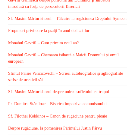
Gavriil Galinescu despre polifonia din Duminici şi sărbători
introdusă cu forţa de persecutorii Bisericii
Sf. Maxim Mărturisitorul – Tâlcuire la rugăciunea Dreptului Symeon
Propuneri privitoare la psalţi în anul dedicat lor
Monahul Gavriil – Cum primim noul an?
Monahul Gavriil – Chemarea isihastă a Maicii Domnului şi omul
european
Sfîntul Paisie Velicicovschi – Scrieri autobiografice şi aghiografiile
scrise de ucenicii săi
Sf. Maxim Mărturisitorul despre unirea sufletului cu trupul
Pr. Dumitru Stăniloae – Biserica împotriva comunismului
Sf. Filothei Kokkinos – Canon de rugăciune pentru ploaie
Despre rugăciune, la pomenirea Părintelui Justin Pârvu