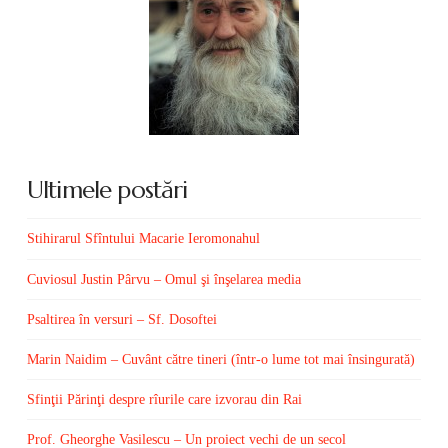
Ultimele postări
Stihirarul Sfîntului Macarie Ieromonahul
Cuviosul Justin Pârvu – Omul şi înşelarea media
Psaltirea în versuri – Sf. Dosoftei
Marin Naidim – Cuvânt către tineri (într-o lume tot mai însingurată)
Sfinţii Părinţi despre rîurile care izvorau din Rai
Prof. Gheorghe Vasilescu – Un proiect vechi de un secol