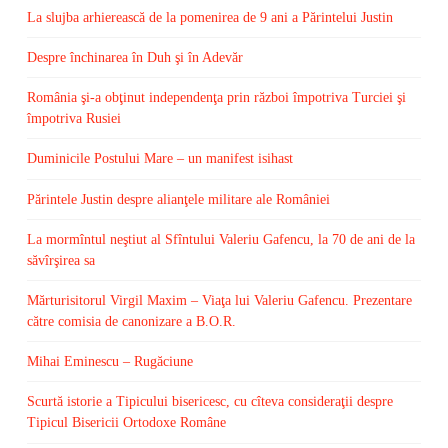
La slujba arhierească de la pomenirea de 9 ani a Părintelui Justin
Despre închinarea în Duh şi în Adevăr
România şi-a obţinut independenţa prin război împotriva Turciei şi
împotriva Rusiei
Duminicile Postului Mare – un manifest isihast
Părintele Justin despre alianţele militare ale României
La mormîntul neştiut al Sfîntului Valeriu Gafencu, la 70 de ani de la
săvîrşirea sa
Mărturisitorul Virgil Maxim – Viaţa lui Valeriu Gafencu. Prezentare
către comisia de canonizare a B.O.R.
Mihai Eminescu – Rugăciune
Scurtă istorie a Tipicului bisericesc, cu cîteva consideraţii despre
Tipicul Bisericii Ortodoxe Române