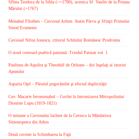
Sfînta Teodora de la Sihla (~+1780), ucenica Sf. Vasilie de la Poiana
Mărului (+1767)
Monahul Filotheu – Cuviosul Arhim. Justin Pârvu şi Sfinţii Primului
Sinod Ecumenic
Cuviosul Nifon Ionescu, ctitorul Schitului Românesc Prodromu
O nouă comoară psaltică paisiană: Triodul Paisian vol. 1
Paulinus de Aquilea şi Theodulf de Orleans – doi înşelaţi ai istoriei
Apusului
Aspazia Oţel – Părutul pogorămînt şi efectul duplicităţii
Cuv. Macarie Ieromonahul – Cuvînt la întronizarea Mitropolitului
Dionisie Lupu (1819-1821)
O minune a Cuviosului Iachint de la Cernica la Mănăstirea
Simonopetra din Athos
Două cuvinte la Schimbarea la Faţă