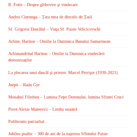
R. Fotie – Despre gîrbovire şi vindecare
Andrei Ciurunga – Ţara mea de dincolo de Ţară
Sf. Grigorie Dascălul – Viaţa Sf. Paisie Velicicovschi
Arhim. Hariton – Omilie la Duminica Bunului Samarinean
Arhimandritul Hariton – Omilie la Duminica vindecării
demonizaţilor
La plecarea unui dascăl şi prieten: Marcel Petrişor (1930-2021)
Jnepii – Radu Gyr
Monahul Filotheu – Lumina Feţei Domnului, lumina Sfintei Cruci
Preot Alexie Mateevici – Limba noastră
Polihroniu patriarhal
Jubileu psaltic – 300 de ani de la naşterea Sfîntului Paisie