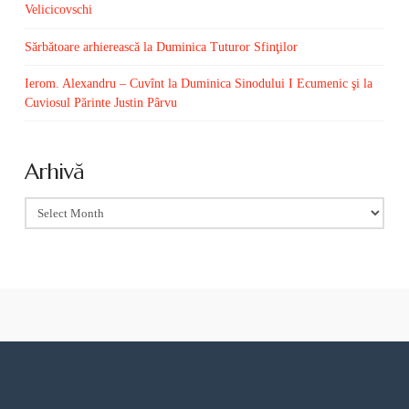
Velicicovschi
Sărbătoare arhierească la Duminica Tuturor Sfinţilor
Ierom. Alexandru – Cuvînt la Duminica Sinodului I Ecumenic şi la
Cuviosul Părinte Justin Pârvu
Arhivă
Arhivă