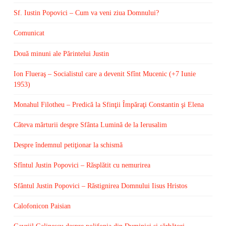
Sf. Iustin Popovici – Cum va veni ziua Domnului?
Comunicat
Două minuni ale Părintelui Justin
Ion Flueraş – Socialistul care a devenit Sfînt Mucenic (+7 Iunie
1953)
Monahul Filotheu – Predică la Sfinţii Împăraţi Constantin şi Elena
Câteva mărturii despre Sfânta Lumină de la Ierusalim
Despre îndemnul petiţionar la schismă
Sfîntul Justin Popovici – Răsplătit cu nemurirea
Sfântul Justin Popovici – Răstignirea Domnului Iisus Hristos
Calofonicon Paisian