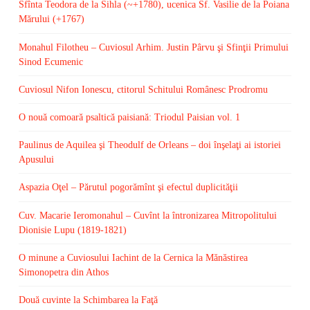
Sfînta Teodora de la Sihla (~+1780), ucenica Sf. Vasilie de la Poiana
Mărului (+1767)
Monahul Filotheu – Cuviosul Arhim. Justin Pârvu şi Sfinţii Primului
Sinod Ecumenic
Cuviosul Nifon Ionescu, ctitorul Schitului Românesc Prodromu
O nouă comoară psaltică paisiană: Triodul Paisian vol. 1
Paulinus de Aquilea şi Theodulf de Orleans – doi înşelaţi ai istoriei
Apusului
Aspazia Oţel – Părutul pogorămînt şi efectul duplicităţii
Cuv. Macarie Ieromonahul – Cuvînt la întronizarea Mitropolitului
Dionisie Lupu (1819-1821)
O minune a Cuviosului Iachint de la Cernica la Mănăstirea
Simonopetra din Athos
Două cuvinte la Schimbarea la Faţă