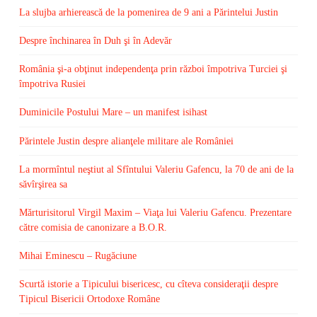
La slujba arhierească de la pomenirea de 9 ani a Părintelui Justin
Despre închinarea în Duh şi în Adevăr
România şi-a obţinut independenţa prin război împotriva Turciei şi
împotriva Rusiei
Duminicile Postului Mare – un manifest isihast
Părintele Justin despre alianţele militare ale României
La mormîntul neştiut al Sfîntului Valeriu Gafencu, la 70 de ani de la
săvîrşirea sa
Mărturisitorul Virgil Maxim – Viaţa lui Valeriu Gafencu. Prezentare
către comisia de canonizare a B.O.R.
Mihai Eminescu – Rugăciune
Scurtă istorie a Tipicului bisericesc, cu cîteva consideraţii despre
Tipicul Bisericii Ortodoxe Române