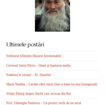
Ultimele postări
Stihirarul Sfîntului Macarie Ieromonahul
Cuviosul Justin Pârvu – Omul şi înşelarea media
Psaltirea în versuri – Sf. Dosoftei
Marin Naidim – Cuvânt către tineri (într-o lume tot mai însingurată)
Sfinţii Părinţi despre rîurile care izvorau din Rai
Prof. Gheorghe Vasilescu – Un proiect vechi de un secol