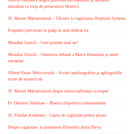
Gavriil Galinescu despre polifonia din Duminici şi sărbători
introdusă cu forţa de persecutorii Bisericii
Sf. Maxim Mărturisitorul – Tâlcuire la rugăciunea Dreptului Symeon
Propuneri privitoare la psalţi în anul dedicat lor
Monahul Gavriil – Cum primim noul an?
Monahul Gavriil – Chemarea isihastă a Maicii Domnului şi omul
european
Sfîntul Paisie Velicicovschi – Scrieri autobiografice şi aghiografiile
scrise de ucenicii săi
Sf. Maxim Mărturisitorul despre unirea sufletului cu trupul
Pr. Dumitru Stăniloae – Biserica împotriva comunismului
Sf. Filothei Kokkinos – Canon de rugăciune pentru ploaie
Despre rugăciune, la pomenirea Părintelui Justin Pârvu