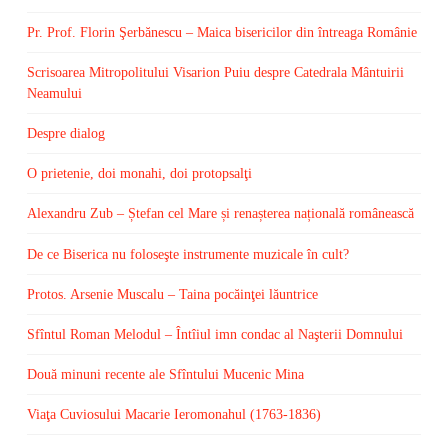
Pr. Prof. Florin Şerbănescu – Maica bisericilor din întreaga Românie
Scrisoarea Mitropolitului Visarion Puiu despre Catedrala Mântuirii
Neamului
Despre dialog
O prietenie, doi monahi, doi protopsalţi
Alexandru Zub – Ștefan cel Mare și renașterea națională românească
De ce Biserica nu foloseşte instrumente muzicale în cult?
Protos. Arsenie Muscalu – Taina pocăinţei lăuntrice
Sfîntul Roman Melodul – Întîiul imn condac al Naşterii Domnului
Două minuni recente ale Sfîntului Mucenic Mina
Viaţa Cuviosului Macarie Ieromonahul (1763-1836)