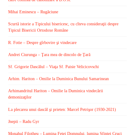
Mihai Eminescu – Rugăciune
Scurtă istorie a Tipicului bisericesc, cu cîteva consideraţii despre
Tipicul Bisericii Ortodoxe Române
R. Fotie – Despre gîrbovire şi vindecare
Andrei Ciurunga – Ţara mea de dincolo de Ţară
Sf. Grigorie Dascălul – Viaţa Sf. Paisie Velicicovschi
Arhim. Hariton – Omilie la Duminica Bunului Samarinean
Arhimandritul Hariton – Omilie la Duminica vindecării
demonizaţilor
La plecarea unui dascăl şi prieten: Marcel Petrişor (1930-2021)
Jnepii – Radu Gyr
Monahul Filotheu – Lumina Feţei Domnului, lumina Sfintei Cruci