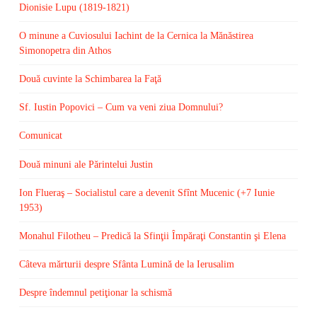
Dionisie Lupu (1819-1821)
O minune a Cuviosului Iachint de la Cernica la Mănăstirea
Simonopetra din Athos
Două cuvinte la Schimbarea la Faţă
Sf. Iustin Popovici – Cum va veni ziua Domnului?
Comunicat
Două minuni ale Părintelui Justin
Ion Flueraş – Socialistul care a devenit Sfînt Mucenic (+7 Iunie
1953)
Monahul Filotheu – Predică la Sfinţii Împăraţi Constantin şi Elena
Câteva mărturii despre Sfânta Lumină de la Ierusalim
Despre îndemnul petiţionar la schismă