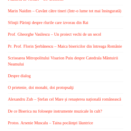
Marin Naidim – Cuvânt către tineri (într-o lume tot mai însingurată)
Sfinţii Părinţi despre rîurile care izvorau din Rai
Prof. Gheorghe Vasilescu – Un proiect vechi de un secol
Pr. Prof. Florin Şerbănescu – Maica bisericilor din întreaga Românie
Scrisoarea Mitropolitului Visarion Puiu despre Catedrala Mântuirii
Neamului
Despre dialog
O prietenie, doi monahi, doi protopsalţi
Alexandru Zub – Ștefan cel Mare și renașterea națională românească
De ce Biserica nu foloseşte instrumente muzicale în cult?
Protos. Arsenie Muscalu – Taina pocăinţei lăuntrice