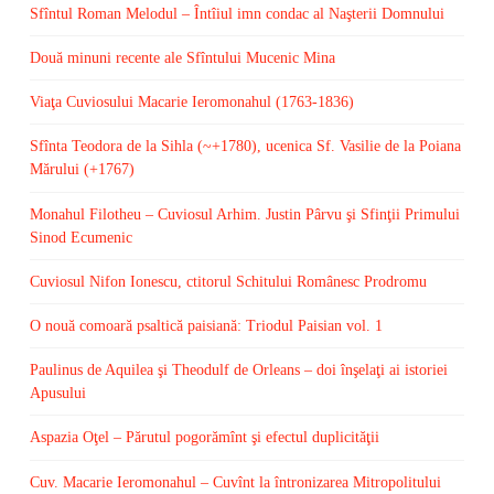
Sfîntul Roman Melodul – Întîiul imn condac al Naşterii Domnului
Două minuni recente ale Sfîntului Mucenic Mina
Viaţa Cuviosului Macarie Ieromonahul (1763-1836)
Sfînta Teodora de la Sihla (~+1780), ucenica Sf. Vasilie de la Poiana
Mărului (+1767)
Monahul Filotheu – Cuviosul Arhim. Justin Pârvu şi Sfinţii Primului
Sinod Ecumenic
Cuviosul Nifon Ionescu, ctitorul Schitului Românesc Prodromu
O nouă comoară psaltică paisiană: Triodul Paisian vol. 1
Paulinus de Aquilea şi Theodulf de Orleans – doi înşelaţi ai istoriei
Apusului
Aspazia Oţel – Părutul pogorămînt şi efectul duplicităţii
Cuv. Macarie Ieromonahul – Cuvînt la întronizarea Mitropolitului