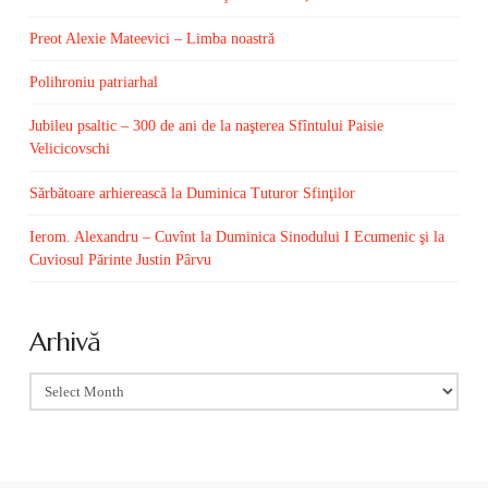
Preot Alexie Mateevici – Limba noastră
Polihroniu patriarhal
Jubileu psaltic – 300 de ani de la naşterea Sfîntului Paisie
Velicicovschi
Sărbătoare arhierească la Duminica Tuturor Sfinţilor
Ierom. Alexandru – Cuvînt la Duminica Sinodului I Ecumenic şi la
Cuviosul Părinte Justin Pârvu
Arhivă
Arhivă