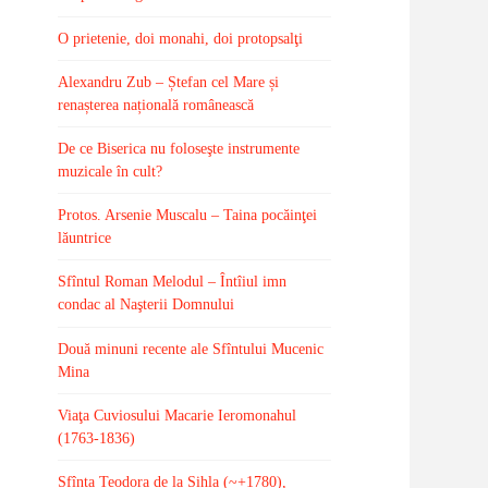
O prietenie, doi monahi, doi protopsalţi
Alexandru Zub – Ștefan cel Mare și
renașterea națională românească
De ce Biserica nu foloseşte instrumente
muzicale în cult?
Protos. Arsenie Muscalu – Taina pocăinţei
lăuntrice
Sfîntul Roman Melodul – Întîiul imn
condac al Naşterii Domnului
Două minuni recente ale Sfîntului Mucenic
Mina
Viaţa Cuviosului Macarie Ieromonahul
(1763-1836)
Sfînta Teodora de la Sihla (~+1780),