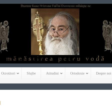
Ocrotitori
Slujbe
Atitudini
Ortodoxie
Despre noi