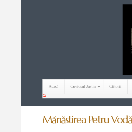
Acasă
Cuviosul Justin
Ctitorii
Mănăstirea Petru Vodă