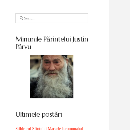
Search
Minunile Părintelui Justin
Pârvu
Ultimele postări
Stihirarul Sfîntului Macarie Ieromonahul