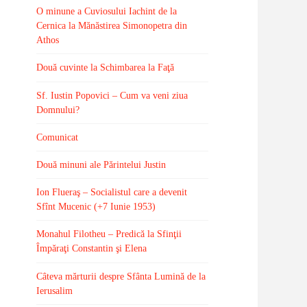
O minune a Cuviosului Iachint de la
Cernica la Mănăstirea Simonopetra din
Athos
Două cuvinte la Schimbarea la Faţă
Sf. Iustin Popovici – Cum va veni ziua
Domnului?
Comunicat
Două minuni ale Părintelui Justin
Ion Flueraş – Socialistul care a devenit
Sfînt Mucenic (+7 Iunie 1953)
Monahul Filotheu – Predică la Sfinţii
Împăraţi Constantin şi Elena
Câteva mărturii despre Sfânta Lumină de la
Ierusalim