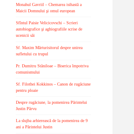
Monahul Gavriil – Chemarea isihastă a
Maicii Domnului şi omul european
Sfîntul Paisie Velicicovschi – Scrieri
autobiografice şi aghiografiile scrise de
ucenicii săi
Sf. Maxim Mărturisitorul despre unirea
sufletului cu trupul
Pr. Dumitru Stăniloae – Biserica împotriva
comunismului
Sf. Filothei Kokkinos – Canon de rugăciune
pentru ploaie
Despre rugăciune, la pomenirea Părintelui
Justin Pârvu
La slujba arhierească de la pomenirea de 9
ani a Părintelui Justin