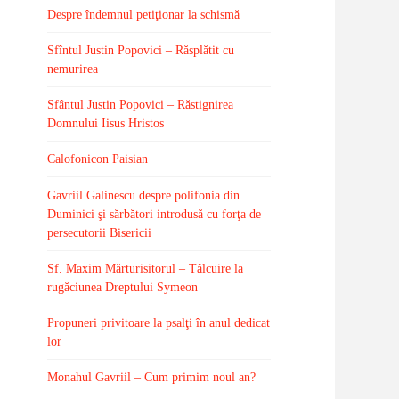
Despre îndemnul petiţionar la schismă
Sfîntul Justin Popovici – Răsplătit cu
nemurirea
Sfântul Justin Popovici – Răstignirea
Domnului Iisus Hristos
Calofonicon Paisian
Gavriil Galinescu despre polifonia din
Duminici şi sărbători introdusă cu forţa de
persecutorii Bisericii
Sf. Maxim Mărturisitorul – Tâlcuire la
rugăciunea Dreptului Symeon
Propuneri privitoare la psalţi în anul dedicat
lor
Monahul Gavriil – Cum primim noul an?