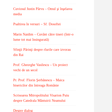
Cuviosul Justin Pârvu – Omul şi înşelarea
media
Psaltirea în versuri – Sf. Dosoftei
Marin Naidim – Cuvânt către tineri (într-o
lume tot mai însingurată)
Sfinţii Părinţi despre rîurile care izvorau
din Rai
Prof. Gheorghe Vasilescu – Un proiect
vechi de un secol
Pr. Prof. Florin Şerbănescu – Maica
bisericilor din întreaga Românie
Scrisoarea Mitropolitului Visarion Puiu
despre Catedrala Mântuirii Neamului
Despre dialog