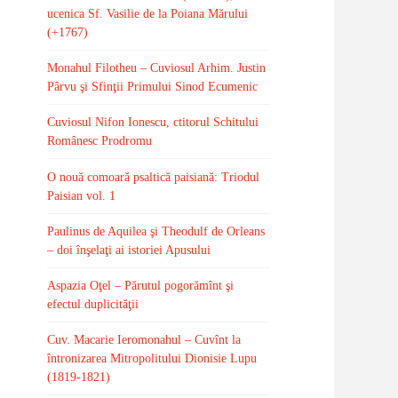
ucenica Sf. Vasilie de la Poiana Mărului
(+1767)
Monahul Filotheu – Cuviosul Arhim. Justin
Pârvu şi Sfinţii Primului Sinod Ecumenic
Cuviosul Nifon Ionescu, ctitorul Schitului
Românesc Prodromu
O nouă comoară psaltică paisiană: Triodul
Paisian vol. 1
Paulinus de Aquilea şi Theodulf de Orleans
– doi înşelaţi ai istoriei Apusului
Aspazia Oţel – Părutul pogorămînt şi
efectul duplicităţii
Cuv. Macarie Ieromonahul – Cuvînt la
întronizarea Mitropolitului Dionisie Lupu
(1819-1821)