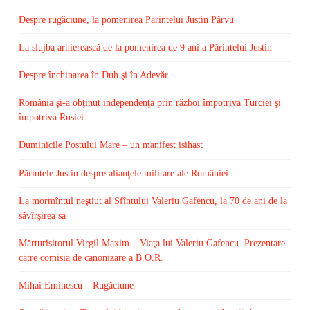
Despre rugăciune, la pomenirea Părintelui Justin Pârvu
La slujba arhierească de la pomenirea de 9 ani a Părintelui Justin
Despre închinarea în Duh şi în Adevăr
România şi-a obţinut independenţa prin război împotriva Turciei şi
împotriva Rusiei
Duminicile Postului Mare – un manifest isihast
Părintele Justin despre alianţele militare ale României
La mormîntul neştiut al Sfîntului Valeriu Gafencu, la 70 de ani de la
săvîrşirea sa
Mărturisitorul Virgil Maxim – Viaţa lui Valeriu Gafencu. Prezentare
către comisia de canonizare a B.O.R.
Mihai Eminescu – Rugăciune