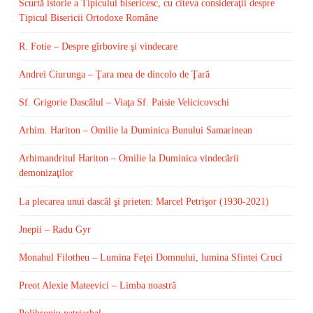
Scurtă istorie a Tipicului bisericesc, cu cîteva consideraţii despre
Tipicul Bisericii Ortodoxe Române
R. Fotie – Despre gîrbovire şi vindecare
Andrei Ciurunga – Ţara mea de dincolo de Ţară
Sf. Grigorie Dascălul – Viaţa Sf. Paisie Velicicovschi
Arhim. Hariton – Omilie la Duminica Bunului Samarinean
Arhimandritul Hariton – Omilie la Duminica vindecării
demonizaţilor
La plecarea unui dascăl şi prieten: Marcel Petrişor (1930-2021)
Jnepii – Radu Gyr
Monahul Filotheu – Lumina Feţei Domnului, lumina Sfintei Cruci
Preot Alexie Mateevici – Limba noastră