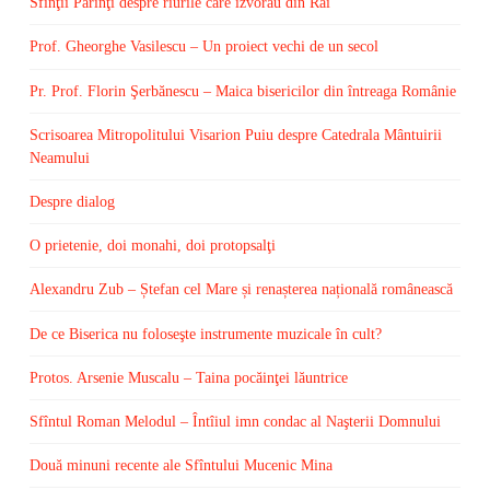
Sfinţii Părinţi despre rîurile care izvorau din Rai
Prof. Gheorghe Vasilescu – Un proiect vechi de un secol
Pr. Prof. Florin Şerbănescu – Maica bisericilor din întreaga Românie
Scrisoarea Mitropolitului Visarion Puiu despre Catedrala Mântuirii
Neamului
Despre dialog
O prietenie, doi monahi, doi protopsalţi
Alexandru Zub – Ștefan cel Mare și renașterea națională românească
De ce Biserica nu foloseşte instrumente muzicale în cult?
Protos. Arsenie Muscalu – Taina pocăinţei lăuntrice
Sfîntul Roman Melodul – Întîiul imn condac al Naşterii Domnului
Două minuni recente ale Sfîntului Mucenic Mina