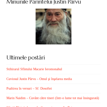
Minunile Părintelui Justin Pârvu
Ultimele postări
Stihirarul Sfîntului Macarie Ieromonahul
Cuviosul Justin Pârvu – Omul şi înşelarea media
Psaltirea în versuri – Sf. Dosoftei
Marin Naidim – Cuvânt către tineri (într-o lume tot mai însingurată)