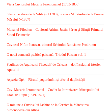
Viaţa Cuviosului Macarie Ieromonahul (1763-1836)
Sfînta Teodora de la Sihla (~+1780), ucenica Sf. Vasilie de la Poiana
Mărului (+1767)
Monahul Filotheu – Cuviosul Arhim. Justin Pârvu şi Sfinţii Primului
Sinod Ecumenic
Cuviosul Nifon Ionescu, ctitorul Schitului Românesc Prodromu
O nouă comoară psaltică paisiană: Triodul Paisian vol. 1
Paulinus de Aquilea şi Theodulf de Orleans – doi înşelaţi ai istoriei
Apusului
Aspazia Oţel – Părutul pogorămînt şi efectul duplicităţii
Cuv. Macarie Ieromonahul – Cuvînt la întronizarea Mitropolitului
Dionisie Lupu (1819-1821)
O minune a Cuviosului Iachint de la Cernica la Mănăstirea
Simonopetra din Athos