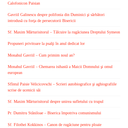
Calofonicon Paisian
Gavriil Galinescu despre polifonia din Duminici şi sărbători
introdusă cu forţa de persecutorii Bisericii
Sf. Maxim Mărturisitorul – Tâlcuire la rugăciunea Dreptului Symeon
Propuneri privitoare la psalţi în anul dedicat lor
Monahul Gavriil – Cum primim noul an?
Monahul Gavriil – Chemarea isihastă a Maicii Domnului şi omul
european
Sfîntul Paisie Velicicovschi – Scrieri autobiografice şi aghiografiile
scrise de ucenicii săi
Sf. Maxim Mărturisitorul despre unirea sufletului cu trupul
Pr. Dumitru Stăniloae – Biserica împotriva comunismului
Sf. Filothei Kokkinos – Canon de rugăciune pentru ploaie