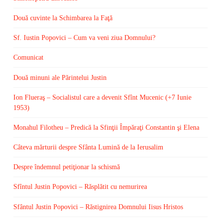
Două cuvinte la Schimbarea la Faţă
Sf. Iustin Popovici – Cum va veni ziua Domnului?
Comunicat
Două minuni ale Părintelui Justin
Ion Flueraş – Socialistul care a devenit Sfînt Mucenic (+7 Iunie
1953)
Monahul Filotheu – Predică la Sfinţii Împăraţi Constantin şi Elena
Câteva mărturii despre Sfânta Lumină de la Ierusalim
Despre îndemnul petiţionar la schismă
Sfîntul Justin Popovici – Răsplătit cu nemurirea
Sfântul Justin Popovici – Răstignirea Domnului Iisus Hristos