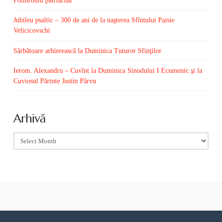
Polihroniu patriarhal
Jubileu psaltic – 300 de ani de la naşterea Sfîntului Paisie
Velicicovschi
Sărbătoare arhierească la Duminica Tuturor Sfinţilor
Ierom. Alexandru – Cuvînt la Duminica Sinodului I Ecumenic şi la
Cuviosul Părinte Justin Pârvu
Arhivă
Arhivă