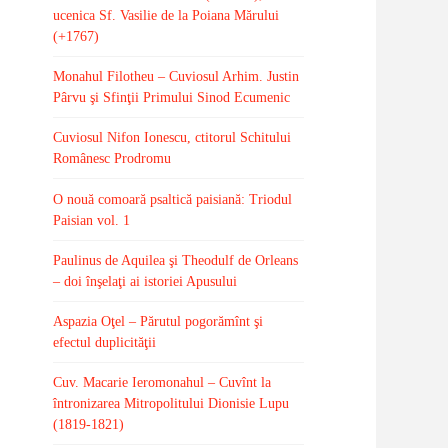
ucenica Sf. Vasilie de la Poiana Mărului
(+1767)
Monahul Filotheu – Cuviosul Arhim. Justin
Pârvu şi Sfinţii Primului Sinod Ecumenic
Cuviosul Nifon Ionescu, ctitorul Schitului
Românesc Prodromu
O nouă comoară psaltică paisiană: Triodul
Paisian vol. 1
Paulinus de Aquilea şi Theodulf de Orleans
– doi înşelaţi ai istoriei Apusului
Aspazia Oţel – Părutul pogorămînt şi
efectul duplicităţii
Cuv. Macarie Ieromonahul – Cuvînt la
întronizarea Mitropolitului Dionisie Lupu
(1819-1821)