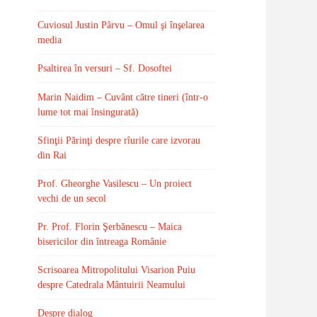
Cuviosul Justin Pârvu – Omul şi înşelarea
media
Psaltirea în versuri – Sf. Dosoftei
Marin Naidim – Cuvânt către tineri (într-o
lume tot mai însingurată)
Sfinţii Părinţi despre rîurile care izvorau
din Rai
Prof. Gheorghe Vasilescu – Un proiect
vechi de un secol
Pr. Prof. Florin Şerbănescu – Maica
bisericilor din întreaga Românie
Scrisoarea Mitropolitului Visarion Puiu
despre Catedrala Mântuirii Neamului
Despre dialog