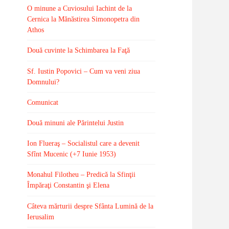
O minune a Cuviosului Iachint de la
Cernica la Mănăstirea Simonopetra din
Athos
Două cuvinte la Schimbarea la Faţă
Sf. Iustin Popovici – Cum va veni ziua
Domnului?
Comunicat
Două minuni ale Părintelui Justin
Ion Flueraş – Socialistul care a devenit
Sfînt Mucenic (+7 Iunie 1953)
Monahul Filotheu – Predică la Sfinţii
Împăraţi Constantin şi Elena
Câteva mărturii despre Sfânta Lumină de la
Ierusalim