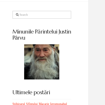
Search
Minunile Părintelui Justin
Pârvu
Ultimele postări
Stihirarul Sfîntului Macarie Ieromonahul