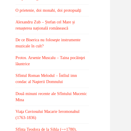
O prietenie, doi monahi, doi protopsalţi
Alexandru Zub – Ștefan cel Mare și
renașterea națională românească
De ce Biserica nu foloseşte instrumente
muzicale în cult?
Protos. Arsenie Muscalu – Taina pocăinţei
lăuntrice
Sfîntul Roman Melodul – Întîiul imn
condac al Naşterii Domnului
Două minuni recente ale Sfîntului Mucenic
Mina
Viaţa Cuviosului Macarie Ieromonahul
(1763-1836)
Sfînta Teodora de la Sihla (~+1780),