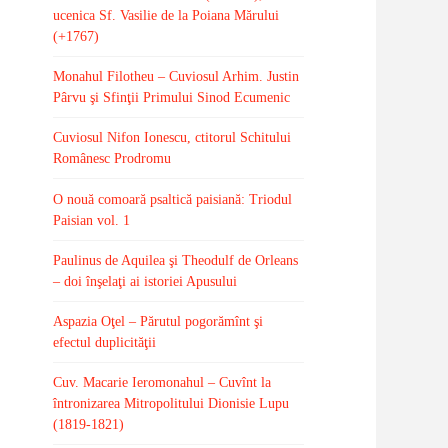
ucenica Sf. Vasilie de la Poiana Mărului
(+1767)
Monahul Filotheu – Cuviosul Arhim. Justin
Pârvu şi Sfinţii Primului Sinod Ecumenic
Cuviosul Nifon Ionescu, ctitorul Schitului
Românesc Prodromu
O nouă comoară psaltică paisiană: Triodul
Paisian vol. 1
Paulinus de Aquilea şi Theodulf de Orleans
– doi înşelaţi ai istoriei Apusului
Aspazia Oţel – Părutul pogorămînt şi
efectul duplicităţii
Cuv. Macarie Ieromonahul – Cuvînt la
întronizarea Mitropolitului Dionisie Lupu
(1819-1821)