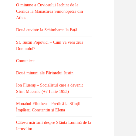
O minune a Cuviosului Iachint de la
Cernica la Mănăstirea Simonopetra din
Athos
Două cuvinte la Schimbarea la Faţă
Sf. Iustin Popovici – Cum va veni ziua
Domnului?
Comunicat
Două minuni ale Părintelui Justin
Ion Flueraş – Socialistul care a devenit
Sfînt Mucenic (+7 Iunie 1953)
Monahul Filotheu – Predică la Sfinţii
Împăraţi Constantin şi Elena
Câteva mărturii despre Sfânta Lumină de la
Ierusalim