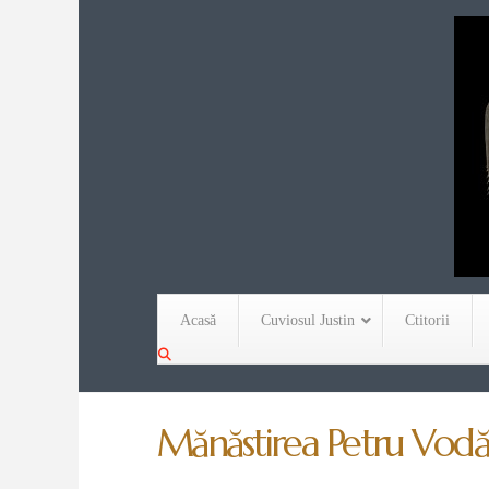
Acasă
Cuviosul Justin
Ctitorii
Mănăstirea Petru Vodă