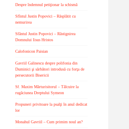
Despre îndemnul petiţionar la schismă
Sfîntul Justin Popovici – Răsplătit cu
nemurirea
Sfântul Justin Popovici – Răstignirea
Domnului Iisus Hristos
Calofonicon Paisian
Gavriil Galinescu despre polifonia din
Duminici şi sărbători introdusă cu forţa de
persecutorii Bisericii
Sf. Maxim Mărturisitorul – Tâlcuire la
rugăciunea Dreptului Symeon
Propuneri privitoare la psalţi în anul dedicat
lor
Monahul Gavriil – Cum primim noul an?