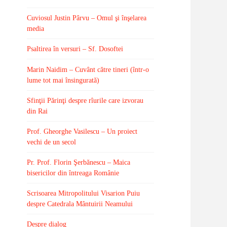
Cuviosul Justin Pârvu – Omul şi înşelarea
media
Psaltirea în versuri – Sf. Dosoftei
Marin Naidim – Cuvânt către tineri (într-o
lume tot mai însingurată)
Sfinţii Părinţi despre rîurile care izvorau
din Rai
Prof. Gheorghe Vasilescu – Un proiect
vechi de un secol
Pr. Prof. Florin Şerbănescu – Maica
bisericilor din întreaga Românie
Scrisoarea Mitropolitului Visarion Puiu
despre Catedrala Mântuirii Neamului
Despre dialog