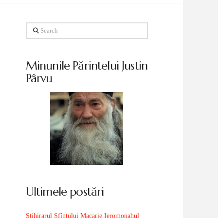
Search
Minunile Părintelui Justin
Pârvu
Ultimele postări
Stihirarul Sfîntului Macarie Ieromonahul