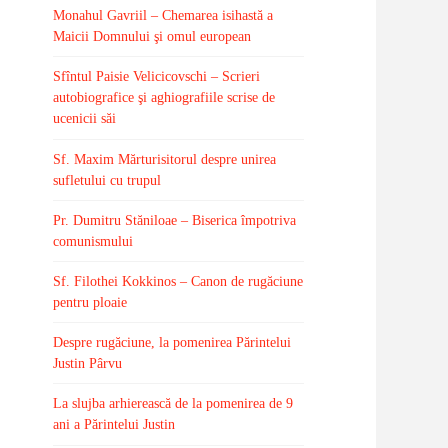
Monahul Gavriil – Chemarea isihastă a
Maicii Domnului şi omul european
Sfîntul Paisie Velicicovschi – Scrieri
autobiografice şi aghiografiile scrise de
ucenicii săi
Sf. Maxim Mărturisitorul despre unirea
sufletului cu trupul
Pr. Dumitru Stăniloae – Biserica împotriva
comunismului
Sf. Filothei Kokkinos – Canon de rugăciune
pentru ploaie
Despre rugăciune, la pomenirea Părintelui
Justin Pârvu
La slujba arhierească de la pomenirea de 9
ani a Părintelui Justin