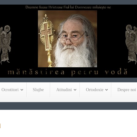
Ocrotitori
Slujbe
Atitudini
Ortodoxie
Despre noi