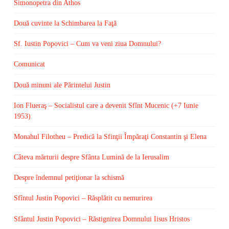
Simonopetra din Athos
Două cuvinte la Schimbarea la Faţă
Sf. Iustin Popovici – Cum va veni ziua Domnului?
Comunicat
Două minuni ale Părintelui Justin
Ion Flueraş – Socialistul care a devenit Sfînt Mucenic (+7 Iunie
1953)
Monahul Filotheu – Predică la Sfinţii Împăraţi Constantin şi Elena
Câteva mărturii despre Sfânta Lumină de la Ierusalim
Despre îndemnul petiţionar la schismă
Sfîntul Justin Popovici – Răsplătit cu nemurirea
Sfântul Justin Popovici – Răstignirea Domnului Iisus Hristos