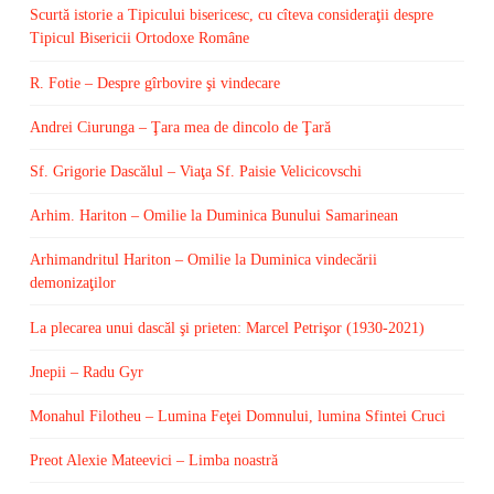
Scurtă istorie a Tipicului bisericesc, cu cîteva consideraţii despre
Tipicul Bisericii Ortodoxe Române
R. Fotie – Despre gîrbovire şi vindecare
Andrei Ciurunga – Ţara mea de dincolo de Ţară
Sf. Grigorie Dascălul – Viaţa Sf. Paisie Velicicovschi
Arhim. Hariton – Omilie la Duminica Bunului Samarinean
Arhimandritul Hariton – Omilie la Duminica vindecării
demonizaţilor
La plecarea unui dascăl şi prieten: Marcel Petrişor (1930-2021)
Jnepii – Radu Gyr
Monahul Filotheu – Lumina Feţei Domnului, lumina Sfintei Cruci
Preot Alexie Mateevici – Limba noastră