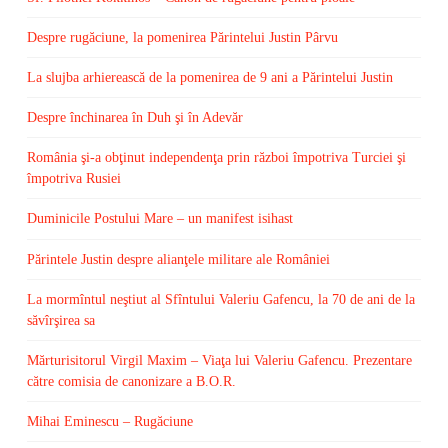
Despre rugăciune, la pomenirea Părintelui Justin Pârvu
La slujba arhierească de la pomenirea de 9 ani a Părintelui Justin
Despre închinarea în Duh şi în Adevăr
România şi-a obţinut independenţa prin război împotriva Turciei şi
împotriva Rusiei
Duminicile Postului Mare – un manifest isihast
Părintele Justin despre alianţele militare ale României
La mormîntul neştiut al Sfîntului Valeriu Gafencu, la 70 de ani de la
săvîrşirea sa
Mărturisitorul Virgil Maxim – Viaţa lui Valeriu Gafencu. Prezentare
către comisia de canonizare a B.O.R.
Mihai Eminescu – Rugăciune