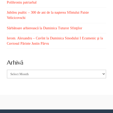
Polihroniu patriarhal
Jubileu psaltic – 300 de ani de la naşterea Sfîntului Paisie
Velicicovschi
Sărbătoare arhierească la Duminica Tuturor Sfinţilor
Ierom. Alexandru – Cuvînt la Duminica Sinodului I Ecumenic şi la
Cuviosul Părinte Justin Pârvu
Arhivă
Arhivă