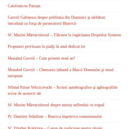
Calofonicon Paisian
Gavriil Galinescu despre polifonia din Duminici şi sărbători
introdusă cu forţa de persecutorii Bisericii
Sf. Maxim Mărturisitorul – Tâlcuire la rugăciunea Dreptului Symeon
Propuneri privitoare la psalţi în anul dedicat lor
Monahul Gavriil – Cum primim noul an?
Monahul Gavriil – Chemarea isihastă a Maicii Domnului şi omul
european
Sfîntul Paisie Velicicovschi – Scrieri autobiografice şi aghiografiile
scrise de ucenicii săi
Sf. Maxim Mărturisitorul despre unirea sufletului cu trupul
Pr. Dumitru Stăniloae – Biserica împotriva comunismului
Sf. Filothei Kokkinos – Canon de rugăciune pentru ploaie