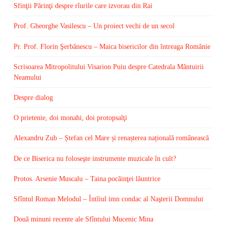
Sfinţii Părinţi despre rîurile care izvorau din Rai
Prof. Gheorghe Vasilescu – Un proiect vechi de un secol
Pr. Prof. Florin Şerbănescu – Maica bisericilor din întreaga Românie
Scrisoarea Mitropolitului Visarion Puiu despre Catedrala Mântuirii
Neamului
Despre dialog
O prietenie, doi monahi, doi protopsalţi
Alexandru Zub – Ștefan cel Mare și renașterea națională românească
De ce Biserica nu foloseşte instrumente muzicale în cult?
Protos. Arsenie Muscalu – Taina pocăinţei lăuntrice
Sfîntul Roman Melodul – Întîiul imn condac al Naşterii Domnului
Două minuni recente ale Sfîntului Mucenic Mina