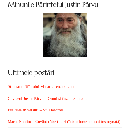
Minunile Părintelui Justin Pârvu
Ultimele postări
Stihirarul Sfîntului Macarie Ieromonahul
Cuviosul Justin Pârvu – Omul şi înşelarea media
Psaltirea în versuri – Sf. Dosoftei
Marin Naidim – Cuvânt către tineri (într-o lume tot mai însingurată)