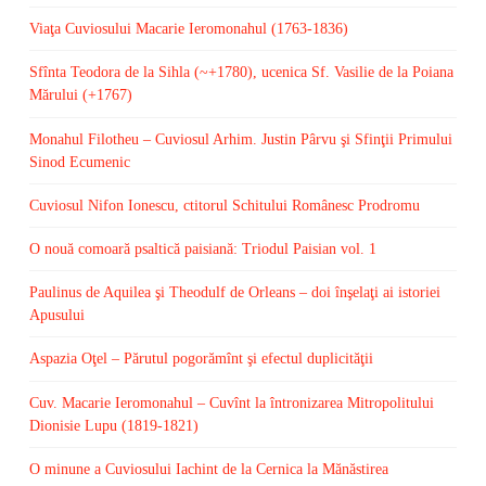
Viaţa Cuviosului Macarie Ieromonahul (1763-1836)
Sfînta Teodora de la Sihla (~+1780), ucenica Sf. Vasilie de la Poiana
Mărului (+1767)
Monahul Filotheu – Cuviosul Arhim. Justin Pârvu şi Sfinţii Primului
Sinod Ecumenic
Cuviosul Nifon Ionescu, ctitorul Schitului Românesc Prodromu
O nouă comoară psaltică paisiană: Triodul Paisian vol. 1
Paulinus de Aquilea şi Theodulf de Orleans – doi înşelaţi ai istoriei
Apusului
Aspazia Oţel – Părutul pogorămînt şi efectul duplicităţii
Cuv. Macarie Ieromonahul – Cuvînt la întronizarea Mitropolitului
Dionisie Lupu (1819-1821)
O minune a Cuviosului Iachint de la Cernica la Mănăstirea