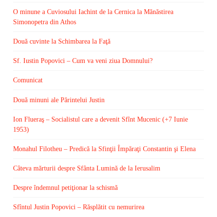
O minune a Cuviosului Iachint de la Cernica la Mănăstirea
Simonopetra din Athos
Două cuvinte la Schimbarea la Faţă
Sf. Iustin Popovici – Cum va veni ziua Domnului?
Comunicat
Două minuni ale Părintelui Justin
Ion Flueraş – Socialistul care a devenit Sfînt Mucenic (+7 Iunie
1953)
Monahul Filotheu – Predică la Sfinţii Împăraţi Constantin şi Elena
Câteva mărturii despre Sfânta Lumină de la Ierusalim
Despre îndemnul petiţionar la schismă
Sfîntul Justin Popovici – Răsplătit cu nemurirea