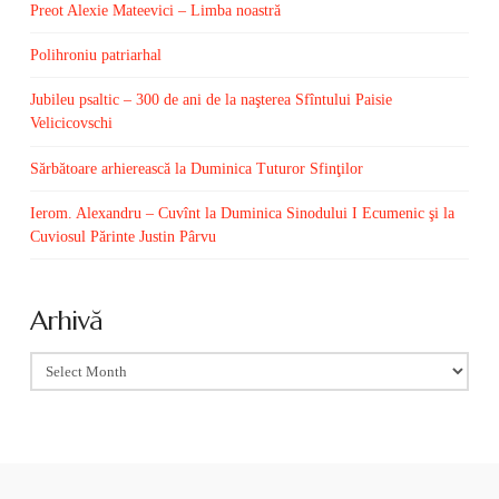
Preot Alexie Mateevici – Limba noastră
Polihroniu patriarhal
Jubileu psaltic – 300 de ani de la naşterea Sfîntului Paisie
Velicicovschi
Sărbătoare arhierească la Duminica Tuturor Sfinţilor
Ierom. Alexandru – Cuvînt la Duminica Sinodului I Ecumenic şi la
Cuviosul Părinte Justin Pârvu
Arhivă
Arhivă