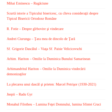
Mihai Eminescu – Rugăciune
Scurtă istorie a Tipicului bisericesc, cu cîteva consideraţii despre
Tipicul Bisericii Ortodoxe Române
R. Fotie – Despre gîrbovire şi vindecare
Andrei Ciurunga – Ţara mea de dincolo de Ţară
Sf. Grigorie Dascălul – Viaţa Sf. Paisie Velicicovschi
Arhim. Hariton – Omilie la Duminica Bunului Samarinean
Arhimandritul Hariton – Omilie la Duminica vindecării
demonizaţilor
La plecarea unui dascăl şi prieten: Marcel Petrişor (1930-2021)
Jnepii – Radu Gyr
Monahul Filotheu – Lumina Feţei Domnului, lumina Sfintei Cruci