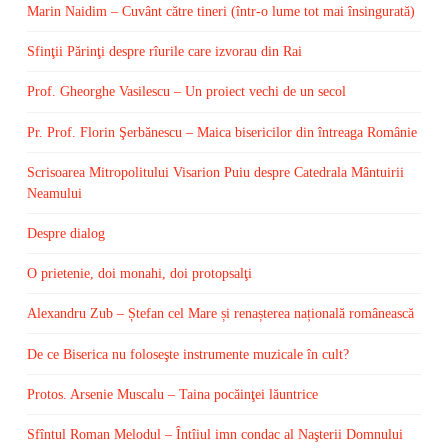
Marin Naidim – Cuvânt către tineri (într-o lume tot mai însingurată)
Sfinţii Părinţi despre rîurile care izvorau din Rai
Prof. Gheorghe Vasilescu – Un proiect vechi de un secol
Pr. Prof. Florin Şerbănescu – Maica bisericilor din întreaga Românie
Scrisoarea Mitropolitului Visarion Puiu despre Catedrala Mântuirii
Neamului
Despre dialog
O prietenie, doi monahi, doi protopsalţi
Alexandru Zub – Ștefan cel Mare și renașterea națională românească
De ce Biserica nu foloseşte instrumente muzicale în cult?
Protos. Arsenie Muscalu – Taina pocăinţei lăuntrice
Sfîntul Roman Melodul – Întîiul imn condac al Naşterii Domnului