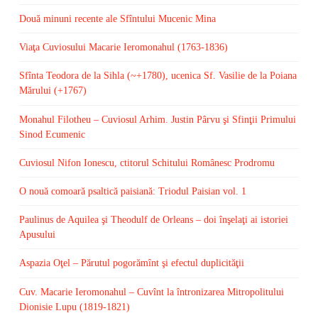
Două minuni recente ale Sfîntului Mucenic Mina
Viaţa Cuviosului Macarie Ieromonahul (1763-1836)
Sfînta Teodora de la Sihla (~+1780), ucenica Sf. Vasilie de la Poiana
Mărului (+1767)
Monahul Filotheu – Cuviosul Arhim. Justin Pârvu şi Sfinţii Primului
Sinod Ecumenic
Cuviosul Nifon Ionescu, ctitorul Schitului Românesc Prodromu
O nouă comoară psaltică paisiană: Triodul Paisian vol. 1
Paulinus de Aquilea şi Theodulf de Orleans – doi înşelaţi ai istoriei
Apusului
Aspazia Oţel – Părutul pogorămînt şi efectul duplicităţii
Cuv. Macarie Ieromonahul – Cuvînt la întronizarea Mitropolitului
Dionisie Lupu (1819-1821)