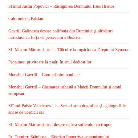
Sfântul Justin Popovici – Răstignirea Domnului Iisus Hristos
Calofonicon Paisian
Gavriil Galinescu despre polifonia din Duminici şi sărbători
introdusă cu forţa de persecutorii Bisericii
Sf. Maxim Mărturisitorul – Tâlcuire la rugăciunea Dreptului Symeon
Propuneri privitoare la psalţi în anul dedicat lor
Monahul Gavriil – Cum primim noul an?
Monahul Gavriil – Chemarea isihastă a Maicii Domnului şi omul
european
Sfîntul Paisie Velicicovschi – Scrieri autobiografice şi aghiografiile
scrise de ucenicii săi
Sf. Maxim Mărturisitorul despre unirea sufletului cu trupul
Pr. Dumitru Stăniloae – Biserica împotriva comunismului