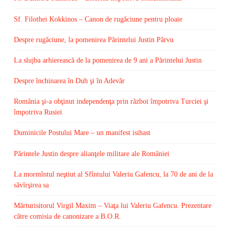
Sf. Filothei Kokkinos – Canon de rugăciune pentru ploaie
Despre rugăciune, la pomenirea Părintelui Justin Pârvu
La slujba arhierească de la pomenirea de 9 ani a Părintelui Justin
Despre închinarea în Duh şi în Adevăr
România şi-a obţinut independenţa prin război împotriva Turciei şi
împotriva Rusiei
Duminicile Postului Mare – un manifest isihast
Părintele Justin despre alianţele militare ale României
La mormîntul neştiut al Sfîntului Valeriu Gafencu, la 70 de ani de la
săvîrşirea sa
Mărturisitorul Virgil Maxim – Viaţa lui Valeriu Gafencu. Prezentare
către comisia de canonizare a B.O.R.