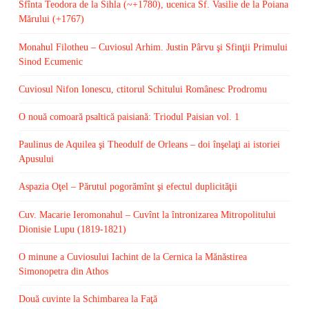
Sfînta Teodora de la Sihla (~+1780), ucenica Sf. Vasilie de la Poiana
Mărului (+1767)
Monahul Filotheu – Cuviosul Arhim. Justin Pârvu şi Sfinţii Primului
Sinod Ecumenic
Cuviosul Nifon Ionescu, ctitorul Schitului Românesc Prodromu
O nouă comoară psaltică paisiană: Triodul Paisian vol. 1
Paulinus de Aquilea şi Theodulf de Orleans – doi înşelaţi ai istoriei
Apusului
Aspazia Oţel – Părutul pogorămînt şi efectul duplicităţii
Cuv. Macarie Ieromonahul – Cuvînt la întronizarea Mitropolitului
Dionisie Lupu (1819-1821)
O minune a Cuviosului Iachint de la Cernica la Mănăstirea
Simonopetra din Athos
Două cuvinte la Schimbarea la Faţă