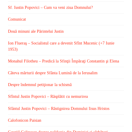
Sf. Iustin Popovici – Cum va veni ziua Domnului?
Comunicat
Două minuni ale Părintelui Justin
Ion Flueraş – Socialistul care a devenit Sfînt Mucenic (+7 Iunie
1953)
Monahul Filotheu – Predică la Sfinţii Împăraţi Constantin şi Elena
Câteva mărturii despre Sfânta Lumină de la Ierusalim
Despre îndemnul petiţionar la schismă
Sfîntul Justin Popovici – Răsplătit cu nemurirea
Sfântul Justin Popovici – Răstignirea Domnului Iisus Hristos
Calofonicon Paisian