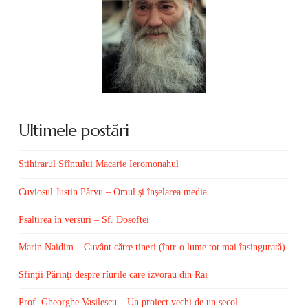
Ultimele postări
Stihirarul Sfîntului Macarie Ieromonahul
Cuviosul Justin Pârvu – Omul şi înşelarea media
Psaltirea în versuri – Sf. Dosoftei
Marin Naidim – Cuvânt către tineri (într-o lume tot mai însingurată)
Sfinţii Părinţi despre rîurile care izvorau din Rai
Prof. Gheorghe Vasilescu – Un proiect vechi de un secol