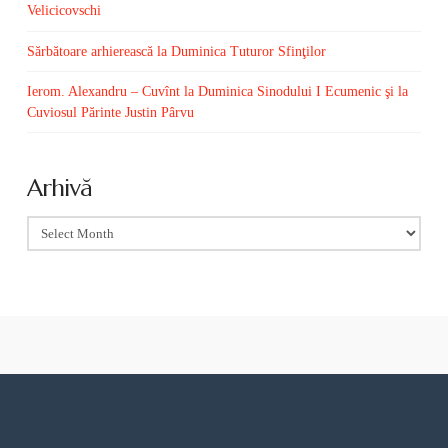
Velicicovschi
Sărbătoare arhierească la Duminica Tuturor Sfinţilor
Ierom. Alexandru – Cuvînt la Duminica Sinodului I Ecumenic şi la
Cuviosul Părinte Justin Pârvu
Arhivă
Arhivă