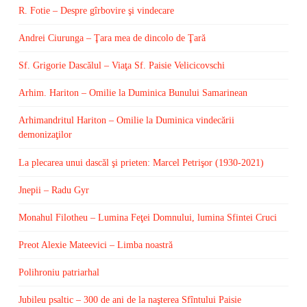
R. Fotie – Despre gîrbovire şi vindecare
Andrei Ciurunga – Ţara mea de dincolo de Ţară
Sf. Grigorie Dascălul – Viaţa Sf. Paisie Velicicovschi
Arhim. Hariton – Omilie la Duminica Bunului Samarinean
Arhimandritul Hariton – Omilie la Duminica vindecării
demonizaţilor
La plecarea unui dascăl şi prieten: Marcel Petrişor (1930-2021)
Jnepii – Radu Gyr
Monahul Filotheu – Lumina Feţei Domnului, lumina Sfintei Cruci
Preot Alexie Mateevici – Limba noastră
Polihroniu patriarhal
Jubileu psaltic – 300 de ani de la naşterea Sfîntului Paisie