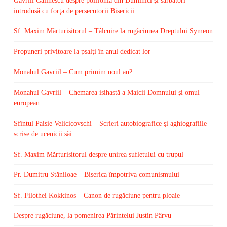
Gavriil Galinescu despre polifonia din Duminici şi sărbători
introdusă cu forţa de persecutorii Bisericii
Sf. Maxim Mărturisitorul – Tâlcuire la rugăciunea Dreptului Symeon
Propuneri privitoare la psalţi în anul dedicat lor
Monahul Gavriil – Cum primim noul an?
Monahul Gavriil – Chemarea isihastă a Maicii Domnului şi omul
european
Sfîntul Paisie Velicicovschi – Scrieri autobiografice şi aghiografiile
scrise de ucenicii săi
Sf. Maxim Mărturisitorul despre unirea sufletului cu trupul
Pr. Dumitru Stăniloae – Biserica împotriva comunismului
Sf. Filothei Kokkinos – Canon de rugăciune pentru ploaie
Despre rugăciune, la pomenirea Părintelui Justin Pârvu