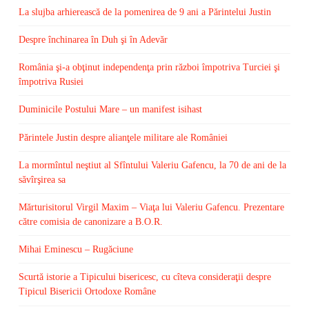
La slujba arhierească de la pomenirea de 9 ani a Părintelui Justin
Despre închinarea în Duh şi în Adevăr
România şi-a obţinut independenţa prin război împotriva Turciei şi
împotriva Rusiei
Duminicile Postului Mare – un manifest isihast
Părintele Justin despre alianţele militare ale României
La mormîntul neştiut al Sfîntului Valeriu Gafencu, la 70 de ani de la
săvîrşirea sa
Mărturisitorul Virgil Maxim – Viaţa lui Valeriu Gafencu. Prezentare
către comisia de canonizare a B.O.R.
Mihai Eminescu – Rugăciune
Scurtă istorie a Tipicului bisericesc, cu cîteva consideraţii despre
Tipicul Bisericii Ortodoxe Române