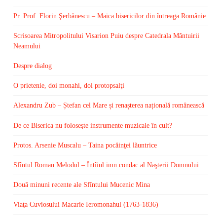
Pr. Prof. Florin Şerbănescu – Maica bisericilor din întreaga Românie
Scrisoarea Mitropolitului Visarion Puiu despre Catedrala Mântuirii
Neamului
Despre dialog
O prietenie, doi monahi, doi protopsalţi
Alexandru Zub – Ștefan cel Mare și renașterea națională românească
De ce Biserica nu foloseşte instrumente muzicale în cult?
Protos. Arsenie Muscalu – Taina pocăinţei lăuntrice
Sfîntul Roman Melodul – Întîiul imn condac al Naşterii Domnului
Două minuni recente ale Sfîntului Mucenic Mina
Viaţa Cuviosului Macarie Ieromonahul (1763-1836)