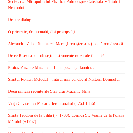
Scrisoarea Mitropolitului Visarion Puiu despre Catedrala Mântuirii
Neamului
Despre dialog
O prietenie, doi monahi, doi protopsalţi
Alexandru Zub – Ștefan cel Mare și renașterea națională românească
De ce Biserica nu foloseşte instrumente muzicale în cult?
Protos. Arsenie Muscalu – Taina pocăinţei lăuntrice
Sfîntul Roman Melodul – Întîiul imn condac al Naşterii Domnului
Două minuni recente ale Sfîntului Mucenic Mina
Viaţa Cuviosului Macarie Ieromonahul (1763-1836)
Sfînta Teodora de la Sihla (~+1780), ucenica Sf. Vasilie de la Poiana
Mărului (+1767)