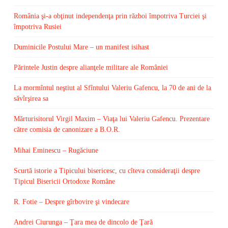
România şi-a obţinut independenţa prin război împotriva Turciei şi
împotriva Rusiei
Duminicile Postului Mare – un manifest isihast
Părintele Justin despre alianţele militare ale României
La mormîntul neştiut al Sfîntului Valeriu Gafencu, la 70 de ani de la
săvîrşirea sa
Mărturisitorul Virgil Maxim – Viaţa lui Valeriu Gafencu. Prezentare
către comisia de canonizare a B.O.R.
Mihai Eminescu – Rugăciune
Scurtă istorie a Tipicului bisericesc, cu cîteva consideraţii despre
Tipicul Bisericii Ortodoxe Române
R. Fotie – Despre gîrbovire şi vindecare
Andrei Ciurunga – Ţara mea de dincolo de Ţară