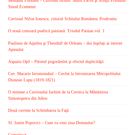
Monahul Filotheu – Cuviosul Arhim. Justin Pârvu şi Sfinţii Primului
Sinod Ecumenic
Cuviosul Nifon Ionescu, ctitorul Schitului Românesc Prodromu
O nouă comoară psaltică paisiană: Triodul Paisian vol. 1
Paulinus de Aquilea şi Theodulf de Orleans – doi înşelaţi ai istoriei
Apusului
Aspazia Oţel – Părutul pogorămînt şi efectul duplicităţii
Cuv. Macarie Ieromonahul – Cuvînt la întronizarea Mitropolitului
Dionisie Lupu (1819-1821)
O minune a Cuviosului Iachint de la Cernica la Mănăstirea
Simonopetra din Athos
Două cuvinte la Schimbarea la Faţă
Sf. Iustin Popovici – Cum va veni ziua Domnului?
Comunicat