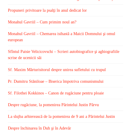
Propuneri privitoare la psalţi în anul dedicat lor
Monahul Gavriil – Cum primim noul an?
Monahul Gavriil – Chemarea isihastă a Maicii Domnului şi omul
european
Sfîntul Paisie Velicicovschi – Scrieri autobiografice şi aghiografiile
scrise de ucenicii săi
Sf. Maxim Mărturisitorul despre unirea sufletului cu trupul
Pr. Dumitru Stăniloae – Biserica împotriva comunismului
Sf. Filothei Kokkinos – Canon de rugăciune pentru ploaie
Despre rugăciune, la pomenirea Părintelui Justin Pârvu
La slujba arhierească de la pomenirea de 9 ani a Părintelui Justin
Despre închinarea în Duh şi în Adevăr