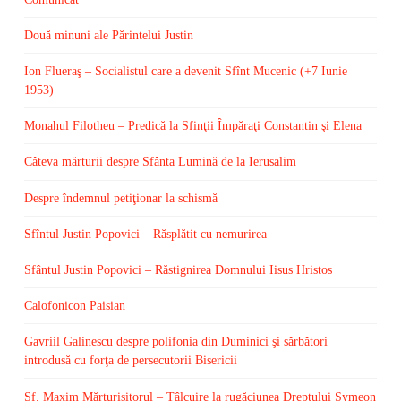
Două minuni ale Părintelui Justin
Ion Flueraş – Socialistul care a devenit Sfînt Mucenic (+7 Iunie
1953)
Monahul Filotheu – Predică la Sfinţii Împăraţi Constantin şi Elena
Câteva mărturii despre Sfânta Lumină de la Ierusalim
Despre îndemnul petiţionar la schismă
Sfîntul Justin Popovici – Răsplătit cu nemurirea
Sfântul Justin Popovici – Răstignirea Domnului Iisus Hristos
Calofonicon Paisian
Gavriil Galinescu despre polifonia din Duminici şi sărbători
introdusă cu forţa de persecutorii Bisericii
Sf. Maxim Mărturisitorul – Tâlcuire la rugăciunea Dreptului Symeon