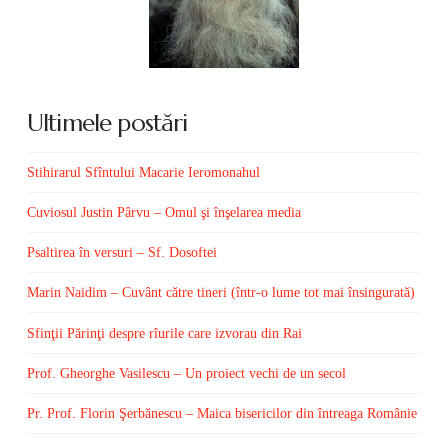
Ultimele postări
Stihirarul Sfîntului Macarie Ieromonahul
Cuviosul Justin Pârvu – Omul şi înşelarea media
Psaltirea în versuri – Sf. Dosoftei
Marin Naidim – Cuvânt către tineri (într-o lume tot mai însingurată)
Sfinţii Părinţi despre rîurile care izvorau din Rai
Prof. Gheorghe Vasilescu – Un proiect vechi de un secol
Pr. Prof. Florin Şerbănescu – Maica bisericilor din întreaga Românie