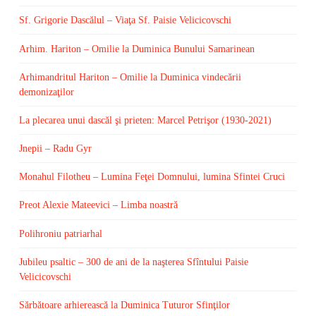
Sf. Grigorie Dascălul – Viaţa Sf. Paisie Velicicovschi
Arhim. Hariton – Omilie la Duminica Bunului Samarinean
Arhimandritul Hariton – Omilie la Duminica vindecării
demonizaţilor
La plecarea unui dascăl şi prieten: Marcel Petrişor (1930-2021)
Jnepii – Radu Gyr
Monahul Filotheu – Lumina Feţei Domnului, lumina Sfintei Cruci
Preot Alexie Mateevici – Limba noastră
Polihroniu patriarhal
Jubileu psaltic – 300 de ani de la naşterea Sfîntului Paisie
Velicicovschi
Sărbătoare arhierească la Duminica Tuturor Sfinţilor