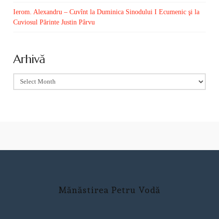
Ierom. Alexandru – Cuvînt la Duminica Sinodului I Ecumenic şi la
Cuviosul Părinte Justin Pârvu
Arhivă
Arhivă
Mănăstirea Petru Vodă