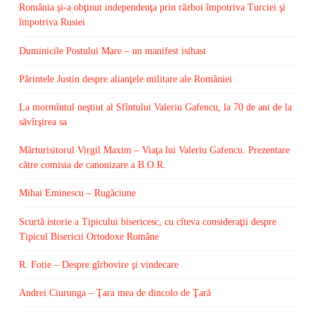
România şi-a obţinut independenţa prin război împotriva Turciei şi
împotriva Rusiei
Duminicile Postului Mare – un manifest isihast
Părintele Justin despre alianţele militare ale României
La mormîntul neştiut al Sfîntului Valeriu Gafencu, la 70 de ani de la
săvîrşirea sa
Mărturisitorul Virgil Maxim – Viaţa lui Valeriu Gafencu. Prezentare
către comisia de canonizare a B.O.R.
Mihai Eminescu – Rugăciune
Scurtă istorie a Tipicului bisericesc, cu cîteva consideraţii despre
Tipicul Bisericii Ortodoxe Române
R. Fotie – Despre gîrbovire şi vindecare
Andrei Ciurunga – Ţara mea de dincolo de Ţară