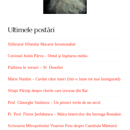
Ultimele postări
Stihirarul Sfîntului Macarie Ieromonahul
Cuviosul Justin Pârvu – Omul şi înşelarea media
Psaltirea în versuri – Sf. Dosoftei
Marin Naidim – Cuvânt către tineri (într-o lume tot mai însingurată)
Sfinţii Părinţi despre rîurile care izvorau din Rai
Prof. Gheorghe Vasilescu – Un proiect vechi de un secol
Pr. Prof. Florin Şerbănescu – Maica bisericilor din întreaga Românie
Scrisoarea Mitropolitului Visarion Puiu despre Catedrala Mântuirii