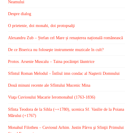
Neamului
Despre dialog
O prietenie, doi monahi, doi protopsalţi
Alexandru Zub – Ștefan cel Mare și renașterea națională românească
De ce Biserica nu foloseşte instrumente muzicale în cult?
Protos. Arsenie Muscalu – Taina pocăinţei lăuntrice
Sfîntul Roman Melodul – Întîiul imn condac al Naşterii Domnului
Două minuni recente ale Sfîntului Mucenic Mina
Viaţa Cuviosului Macarie Ieromonahul (1763-1836)
Sfînta Teodora de la Sihla (~+1780), ucenica Sf. Vasilie de la Poiana
Mărului (+1767)
Monahul Filotheu – Cuviosul Arhim. Justin Pârvu şi Sfinţii Primului