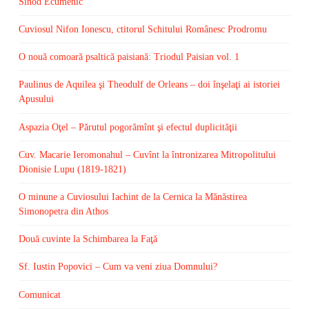
Sinod Ecumenic
Cuviosul Nifon Ionescu, ctitorul Schitului Românesc Prodromu
O nouă comoară psaltică paisiană: Triodul Paisian vol. 1
Paulinus de Aquilea şi Theodulf de Orleans – doi înşelaţi ai istoriei
Apusului
Aspazia Oţel – Părutul pogorămînt şi efectul duplicităţii
Cuv. Macarie Ieromonahul – Cuvînt la întronizarea Mitropolitului
Dionisie Lupu (1819-1821)
O minune a Cuviosului Iachint de la Cernica la Mănăstirea
Simonopetra din Athos
Două cuvinte la Schimbarea la Faţă
Sf. Iustin Popovici – Cum va veni ziua Domnului?
Comunicat