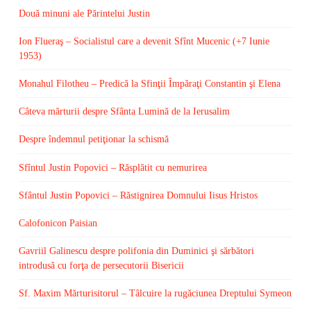
Două minuni ale Părintelui Justin
Ion Flueraş – Socialistul care a devenit Sfînt Mucenic (+7 Iunie
1953)
Monahul Filotheu – Predică la Sfinţii Împăraţi Constantin şi Elena
Câteva mărturii despre Sfânta Lumină de la Ierusalim
Despre îndemnul petiţionar la schismă
Sfîntul Justin Popovici – Răsplătit cu nemurirea
Sfântul Justin Popovici – Răstignirea Domnului Iisus Hristos
Calofonicon Paisian
Gavriil Galinescu despre polifonia din Duminici şi sărbători
introdusă cu forţa de persecutorii Bisericii
Sf. Maxim Mărturisitorul – Tâlcuire la rugăciunea Dreptului Symeon