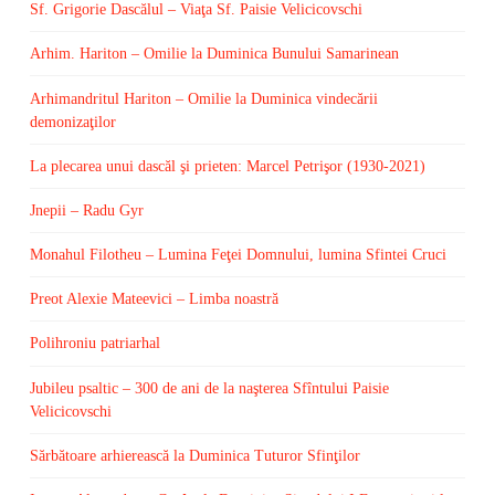
Sf. Grigorie Dascălul – Viaţa Sf. Paisie Velicicovschi
Arhim. Hariton – Omilie la Duminica Bunului Samarinean
Arhimandritul Hariton – Omilie la Duminica vindecării
demonizaţilor
La plecarea unui dascăl şi prieten: Marcel Petrişor (1930-2021)
Jnepii – Radu Gyr
Monahul Filotheu – Lumina Feţei Domnului, lumina Sfintei Cruci
Preot Alexie Mateevici – Limba noastră
Polihroniu patriarhal
Jubileu psaltic – 300 de ani de la naşterea Sfîntului Paisie
Velicicovschi
Sărbătoare arhierească la Duminica Tuturor Sfinţilor