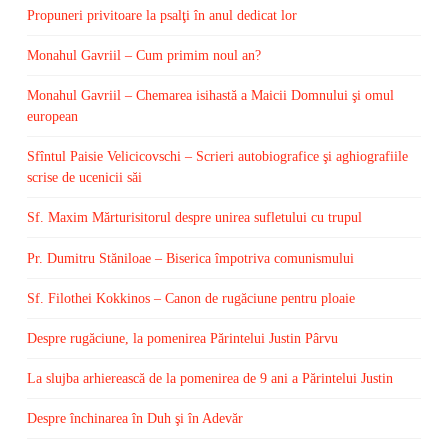
Propuneri privitoare la psalţi în anul dedicat lor
Monahul Gavriil – Cum primim noul an?
Monahul Gavriil – Chemarea isihastă a Maicii Domnului şi omul
european
Sfîntul Paisie Velicicovschi – Scrieri autobiografice şi aghiografiile
scrise de ucenicii săi
Sf. Maxim Mărturisitorul despre unirea sufletului cu trupul
Pr. Dumitru Stăniloae – Biserica împotriva comunismului
Sf. Filothei Kokkinos – Canon de rugăciune pentru ploaie
Despre rugăciune, la pomenirea Părintelui Justin Pârvu
La slujba arhierească de la pomenirea de 9 ani a Părintelui Justin
Despre închinarea în Duh şi în Adevăr