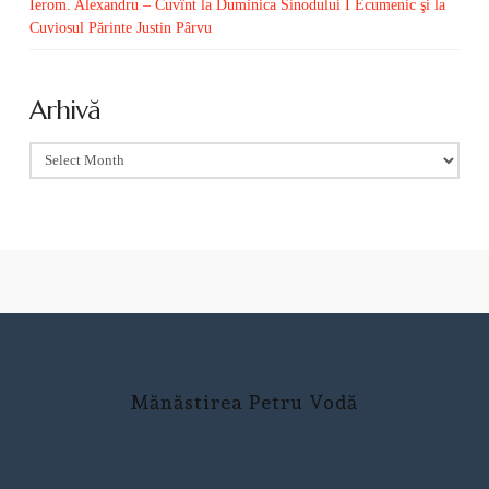
Ierom. Alexandru – Cuvînt la Duminica Sinodului I Ecumenic şi la
Cuviosul Părinte Justin Pârvu
Arhivă
Arhivă
Mănăstirea Petru Vodă