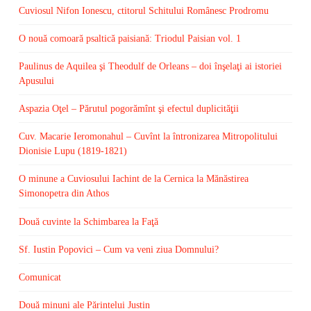
Cuviosul Nifon Ionescu, ctitorul Schitului Românesc Prodromu
O nouă comoară psaltică paisiană: Triodul Paisian vol. 1
Paulinus de Aquilea şi Theodulf de Orleans – doi înşelaţi ai istoriei
Apusului
Aspazia Oţel – Părutul pogorămînt şi efectul duplicităţii
Cuv. Macarie Ieromonahul – Cuvînt la întronizarea Mitropolitului
Dionisie Lupu (1819-1821)
O minune a Cuviosului Iachint de la Cernica la Mănăstirea
Simonopetra din Athos
Două cuvinte la Schimbarea la Faţă
Sf. Iustin Popovici – Cum va veni ziua Domnului?
Comunicat
Două minuni ale Părintelui Justin