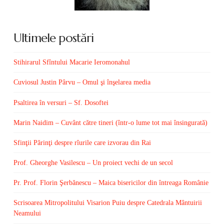
Ultimele postări
Stihirarul Sfîntului Macarie Ieromonahul
Cuviosul Justin Pârvu – Omul şi înşelarea media
Psaltirea în versuri – Sf. Dosoftei
Marin Naidim – Cuvânt către tineri (într-o lume tot mai însingurată)
Sfinţii Părinţi despre rîurile care izvorau din Rai
Prof. Gheorghe Vasilescu – Un proiect vechi de un secol
Pr. Prof. Florin Şerbănescu – Maica bisericilor din întreaga Românie
Scrisoarea Mitropolitului Visarion Puiu despre Catedrala Mântuirii
Neamului