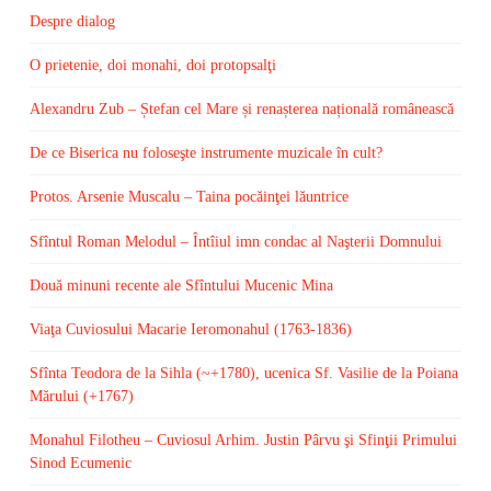
Despre dialog
O prietenie, doi monahi, doi protopsalţi
Alexandru Zub – Ștefan cel Mare și renașterea națională românească
De ce Biserica nu foloseşte instrumente muzicale în cult?
Protos. Arsenie Muscalu – Taina pocăinţei lăuntrice
Sfîntul Roman Melodul – Întîiul imn condac al Naşterii Domnului
Două minuni recente ale Sfîntului Mucenic Mina
Viaţa Cuviosului Macarie Ieromonahul (1763-1836)
Sfînta Teodora de la Sihla (~+1780), ucenica Sf. Vasilie de la Poiana
Mărului (+1767)
Monahul Filotheu – Cuviosul Arhim. Justin Pârvu şi Sfinţii Primului
Sinod Ecumenic