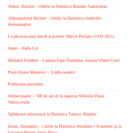
Arhim. Hariton – Omilie la Duminica Bunului Samarinean
Arhimandritul Hariton – Omilie la Duminica vindecării
demonizaţilor
La plecarea unui dascăl şi prieten: Marcel Petrişor (1930-2021)
Jnepii – Radu Gyr
Monahul Filotheu – Lumina Feţei Domnului, lumina Sfintei Cruci
Preot Alexie Mateevici – Limba noastră
Polihroniu patriarhal
Jubileu psaltic – 300 de ani de la naşterea Sfîntului Paisie
Velicicovschi
Sărbătoare arhierească la Duminica Tuturor Sfinţilor
Ierom. Alexandru – Cuvînt la Duminica Sinodului I Ecumenic şi la
Cuviosul Părinte Justin Pârvu