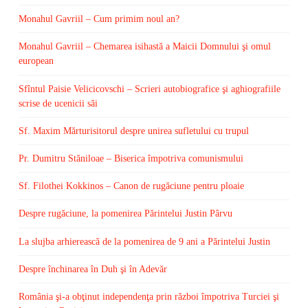
Monahul Gavriil – Cum primim noul an?
Monahul Gavriil – Chemarea isihastă a Maicii Domnului şi omul
european
Sfîntul Paisie Velicicovschi – Scrieri autobiografice şi aghiografiile
scrise de ucenicii săi
Sf. Maxim Mărturisitorul despre unirea sufletului cu trupul
Pr. Dumitru Stăniloae – Biserica împotriva comunismului
Sf. Filothei Kokkinos – Canon de rugăciune pentru ploaie
Despre rugăciune, la pomenirea Părintelui Justin Pârvu
La slujba arhierească de la pomenirea de 9 ani a Părintelui Justin
Despre închinarea în Duh şi în Adevăr
România şi-a obţinut independenţa prin război împotriva Turciei şi