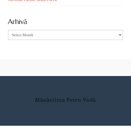
Arhivă
Arhivă
Mănăstirea Petru Vodă