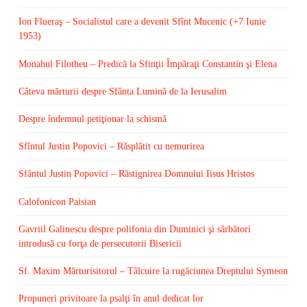
Ion Flueraş – Socialistul care a devenit Sfînt Mucenic (+7 Iunie
1953)
Monahul Filotheu – Predică la Sfinţii Împăraţi Constantin şi Elena
Câteva mărturii despre Sfânta Lumină de la Ierusalim
Despre îndemnul petiţionar la schismă
Sfîntul Justin Popovici – Răsplătit cu nemurirea
Sfântul Justin Popovici – Răstignirea Domnului Iisus Hristos
Calofonicon Paisian
Gavriil Galinescu despre polifonia din Duminici şi sărbători
introdusă cu forţa de persecutorii Bisericii
Sf. Maxim Mărturisitorul – Tâlcuire la rugăciunea Dreptului Symeon
Propuneri privitoare la psalţi în anul dedicat lor