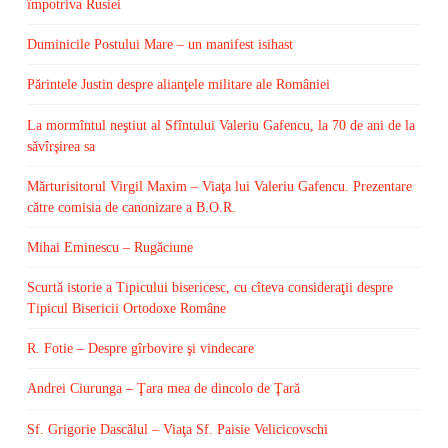
împotriva Rusiei
Duminicile Postului Mare – un manifest isihast
Părintele Justin despre alianţele militare ale României
La mormîntul neştiut al Sfîntului Valeriu Gafencu, la 70 de ani de la
săvîrşirea sa
Mărturisitorul Virgil Maxim – Viaţa lui Valeriu Gafencu. Prezentare
către comisia de canonizare a B.O.R.
Mihai Eminescu – Rugăciune
Scurtă istorie a Tipicului bisericesc, cu cîteva consideraţii despre
Tipicul Bisericii Ortodoxe Române
R. Fotie – Despre gîrbovire şi vindecare
Andrei Ciurunga – Ţara mea de dincolo de Ţară
Sf. Grigorie Dascălul – Viaţa Sf. Paisie Velicicovschi