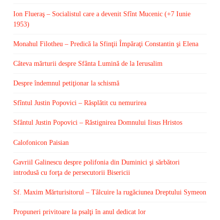
Ion Flueraş – Socialistul care a devenit Sfînt Mucenic (+7 Iunie
1953)
Monahul Filotheu – Predică la Sfinţii Împăraţi Constantin şi Elena
Câteva mărturii despre Sfânta Lumină de la Ierusalim
Despre îndemnul petiţionar la schismă
Sfîntul Justin Popovici – Răsplătit cu nemurirea
Sfântul Justin Popovici – Răstignirea Domnului Iisus Hristos
Calofonicon Paisian
Gavriil Galinescu despre polifonia din Duminici şi sărbători
introdusă cu forţa de persecutorii Bisericii
Sf. Maxim Mărturisitorul – Tâlcuire la rugăciunea Dreptului Symeon
Propuneri privitoare la psalţi în anul dedicat lor