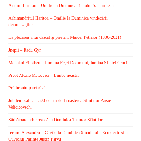
Arhim. Hariton – Omilie la Duminica Bunului Samarinean
Arhimandritul Hariton – Omilie la Duminica vindecării
demonizaţilor
La plecarea unui dascăl şi prieten: Marcel Petrişor (1930-2021)
Jnepii – Radu Gyr
Monahul Filotheu – Lumina Feţei Domnului, lumina Sfintei Cruci
Preot Alexie Mateevici – Limba noastră
Polihroniu patriarhal
Jubileu psaltic – 300 de ani de la naşterea Sfîntului Paisie
Velicicovschi
Sărbătoare arhierească la Duminica Tuturor Sfinţilor
Ierom. Alexandru – Cuvînt la Duminica Sinodului I Ecumenic şi la
Cuviosul Părinte Justin Pârvu