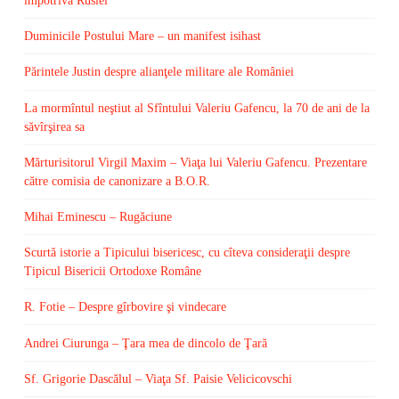
împotriva Rusiei
Duminicile Postului Mare – un manifest isihast
Părintele Justin despre alianţele militare ale României
La mormîntul neştiut al Sfîntului Valeriu Gafencu, la 70 de ani de la
săvîrşirea sa
Mărturisitorul Virgil Maxim – Viaţa lui Valeriu Gafencu. Prezentare
către comisia de canonizare a B.O.R.
Mihai Eminescu – Rugăciune
Scurtă istorie a Tipicului bisericesc, cu cîteva consideraţii despre
Tipicul Bisericii Ortodoxe Române
R. Fotie – Despre gîrbovire şi vindecare
Andrei Ciurunga – Ţara mea de dincolo de Ţară
Sf. Grigorie Dascălul – Viaţa Sf. Paisie Velicicovschi