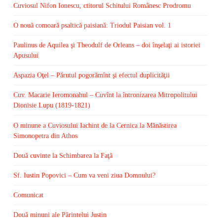
Cuviosul Nifon Ionescu, ctitorul Schitului Românesc Prodromu
O nouă comoară psaltică paisiană: Triodul Paisian vol. 1
Paulinus de Aquilea şi Theodulf de Orleans – doi înşelaţi ai istoriei
Apusului
Aspazia Oţel – Părutul pogorămînt şi efectul duplicităţii
Cuv. Macarie Ieromonahul – Cuvînt la întronizarea Mitropolitului
Dionisie Lupu (1819-1821)
O minune a Cuviosului Iachint de la Cernica la Mănăstirea
Simonopetra din Athos
Două cuvinte la Schimbarea la Faţă
Sf. Iustin Popovici – Cum va veni ziua Domnului?
Comunicat
Două minuni ale Părintelui Justin