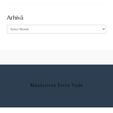
Arhivă
Arhivă
Mănăstirea Petru Vodă