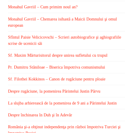
Monahul Gavriil – Cum primim noul an?
Monahul Gavriil – Chemarea isihastă a Maicii Domnului şi omul
european
Sfîntul Paisie Velicicovschi – Scrieri autobiografice şi aghiografiile
scrise de ucenicii săi
Sf. Maxim Mărturisitorul despre unirea sufletului cu trupul
Pr. Dumitru Stăniloae – Biserica împotriva comunismului
Sf. Filothei Kokkinos – Canon de rugăciune pentru ploaie
Despre rugăciune, la pomenirea Părintelui Justin Pârvu
La slujba arhierească de la pomenirea de 9 ani a Părintelui Justin
Despre închinarea în Duh şi în Adevăr
România şi-a obţinut independenţa prin război împotriva Turciei şi