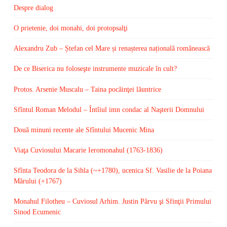
Despre dialog
O prietenie, doi monahi, doi protopsalţi
Alexandru Zub – Ștefan cel Mare și renașterea națională românească
De ce Biserica nu foloseşte instrumente muzicale în cult?
Protos. Arsenie Muscalu – Taina pocăinţei lăuntrice
Sfîntul Roman Melodul – Întîiul imn condac al Naşterii Domnului
Două minuni recente ale Sfîntului Mucenic Mina
Viaţa Cuviosului Macarie Ieromonahul (1763-1836)
Sfînta Teodora de la Sihla (~+1780), ucenica Sf. Vasilie de la Poiana
Mărului (+1767)
Monahul Filotheu – Cuviosul Arhim. Justin Pârvu şi Sfinţii Primului
Sinod Ecumenic