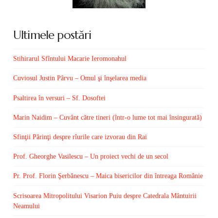
Ultimele postări
Stihirarul Sfîntului Macarie Ieromonahul
Cuviosul Justin Pârvu – Omul şi înşelarea media
Psaltirea în versuri – Sf. Dosoftei
Marin Naidim – Cuvânt către tineri (într-o lume tot mai însingurată)
Sfinţii Părinţi despre rîurile care izvorau din Rai
Prof. Gheorghe Vasilescu – Un proiect vechi de un secol
Pr. Prof. Florin Şerbănescu – Maica bisericilor din întreaga Românie
Scrisoarea Mitropolitului Visarion Puiu despre Catedrala Mântuirii
Neamului