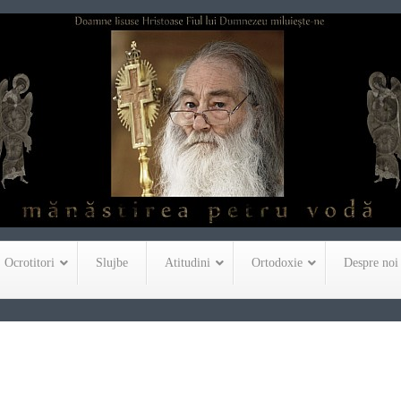
Ocrotitori
Slujbe
Atitudini
Ortodoxie
Despre noi