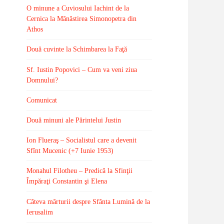
O minune a Cuviosului Iachint de la
Cernica la Mănăstirea Simonopetra din
Athos
Două cuvinte la Schimbarea la Faţă
Sf. Iustin Popovici – Cum va veni ziua
Domnului?
Comunicat
Două minuni ale Părintelui Justin
Ion Flueraş – Socialistul care a devenit
Sfînt Mucenic (+7 Iunie 1953)
Monahul Filotheu – Predică la Sfinţii
Împăraţi Constantin şi Elena
Câteva mărturii despre Sfânta Lumină de la
Ierusalim