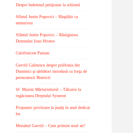
Despre îndemnul petiţionar la schismă
Sfîntul Justin Popovici – Răsplătit cu
nemurirea
Sfântul Justin Popovici – Răstignirea
Domnului Iisus Hristos
Calofonicon Paisian
Gavriil Galinescu despre polifonia din
Duminici şi sărbători introdusă cu forţa de
persecutorii Bisericii
Sf. Maxim Mărturisitorul – Tâlcuire la
rugăciunea Dreptului Symeon
Propuneri privitoare la psalţi în anul dedicat
lor
Monahul Gavriil – Cum primim noul an?