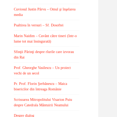
Cuviosul Justin Pârvu – Omul şi înşelarea
media
Psaltirea în versuri – Sf. Dosoftei
Marin Naidim – Cuvânt către tineri (într-o
lume tot mai însingurată)
Sfinţii Părinţi despre rîurile care izvorau
din Rai
Prof. Gheorghe Vasilescu – Un proiect
vechi de un secol
Pr. Prof. Florin Şerbănescu – Maica
bisericilor din întreaga Românie
Scrisoarea Mitropolitului Visarion Puiu
despre Catedrala Mântuirii Neamului
Despre dialog