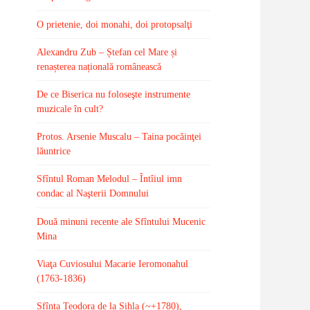
O prietenie, doi monahi, doi protopsalţi
Alexandru Zub – Ștefan cel Mare și
renașterea națională românească
De ce Biserica nu foloseşte instrumente
muzicale în cult?
Protos. Arsenie Muscalu – Taina pocăinţei
lăuntrice
Sfîntul Roman Melodul – Întîiul imn
condac al Naşterii Domnului
Două minuni recente ale Sfîntului Mucenic
Mina
Viaţa Cuviosului Macarie Ieromonahul
(1763-1836)
Sfînta Teodora de la Sihla (~+1780),