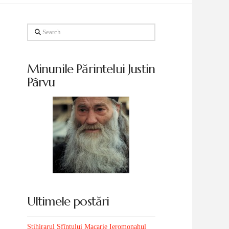
Search
Minunile Părintelui Justin
Pârvu
Ultimele postări
Stihirarul Sfîntului Macarie Ieromonahul