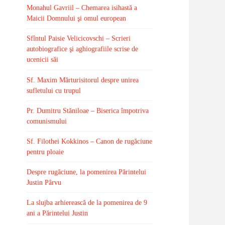
Monahul Gavriil – Chemarea isihastă a
Maicii Domnului şi omul european
Sfîntul Paisie Velicicovschi – Scrieri
autobiografice şi aghiografiile scrise de
ucenicii săi
Sf. Maxim Mărturisitorul despre unirea
sufletului cu trupul
Pr. Dumitru Stăniloae – Biserica împotriva
comunismului
Sf. Filothei Kokkinos – Canon de rugăciune
pentru ploaie
Despre rugăciune, la pomenirea Părintelui
Justin Pârvu
La slujba arhierească de la pomenirea de 9
ani a Părintelui Justin