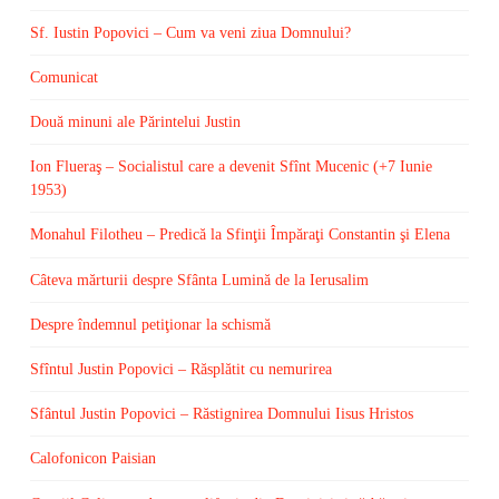
Sf. Iustin Popovici – Cum va veni ziua Domnului?
Comunicat
Două minuni ale Părintelui Justin
Ion Flueraş – Socialistul care a devenit Sfînt Mucenic (+7 Iunie
1953)
Monahul Filotheu – Predică la Sfinţii Împăraţi Constantin şi Elena
Câteva mărturii despre Sfânta Lumină de la Ierusalim
Despre îndemnul petiţionar la schismă
Sfîntul Justin Popovici – Răsplătit cu nemurirea
Sfântul Justin Popovici – Răstignirea Domnului Iisus Hristos
Calofonicon Paisian