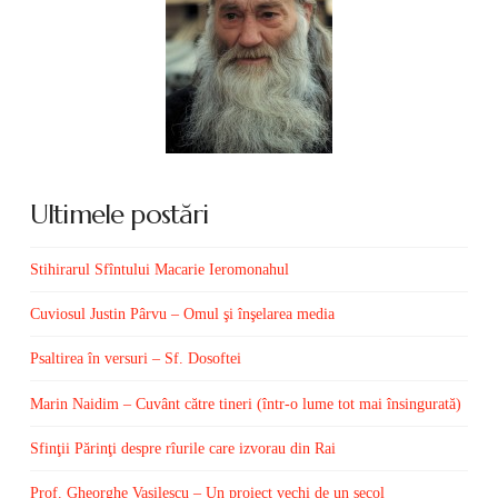
Ultimele postări
Stihirarul Sfîntului Macarie Ieromonahul
Cuviosul Justin Pârvu – Omul şi înşelarea media
Psaltirea în versuri – Sf. Dosoftei
Marin Naidim – Cuvânt către tineri (într-o lume tot mai însingurată)
Sfinţii Părinţi despre rîurile care izvorau din Rai
Prof. Gheorghe Vasilescu – Un proiect vechi de un secol