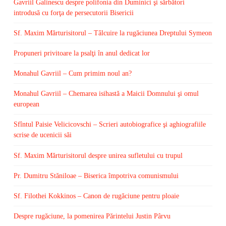
Gavriil Galinescu despre polifonia din Duminici şi sărbători
introdusă cu forţa de persecutorii Bisericii
Sf. Maxim Mărturisitorul – Tâlcuire la rugăciunea Dreptului Symeon
Propuneri privitoare la psalţi în anul dedicat lor
Monahul Gavriil – Cum primim noul an?
Monahul Gavriil – Chemarea isihastă a Maicii Domnului şi omul
european
Sfîntul Paisie Velicicovschi – Scrieri autobiografice şi aghiografiile
scrise de ucenicii săi
Sf. Maxim Mărturisitorul despre unirea sufletului cu trupul
Pr. Dumitru Stăniloae – Biserica împotriva comunismului
Sf. Filothei Kokkinos – Canon de rugăciune pentru ploaie
Despre rugăciune, la pomenirea Părintelui Justin Pârvu