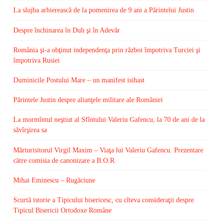
La slujba arhierească de la pomenirea de 9 ani a Părintelui Justin
Despre închinarea în Duh şi în Adevăr
România şi-a obţinut independenţa prin război împotriva Turciei şi
împotriva Rusiei
Duminicile Postului Mare – un manifest isihast
Părintele Justin despre alianţele militare ale României
La mormîntul neştiut al Sfîntului Valeriu Gafencu, la 70 de ani de la
săvîrşirea sa
Mărturisitorul Virgil Maxim – Viaţa lui Valeriu Gafencu. Prezentare
către comisia de canonizare a B.O.R.
Mihai Eminescu – Rugăciune
Scurtă istorie a Tipicului bisericesc, cu cîteva consideraţii despre
Tipicul Bisericii Ortodoxe Române