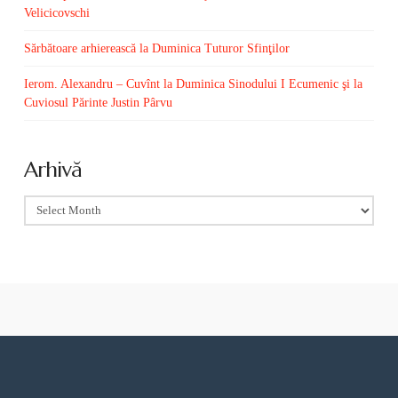
Velicicovschi
Sărbătoare arhierească la Duminica Tuturor Sfinţilor
Ierom. Alexandru – Cuvînt la Duminica Sinodului I Ecumenic şi la
Cuviosul Părinte Justin Pârvu
Arhivă
Arhivă