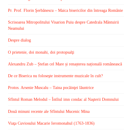
Pr. Prof. Florin Şerbănescu – Maica bisericilor din întreaga Românie
Scrisoarea Mitropolitului Visarion Puiu despre Catedrala Mântuirii
Neamului
Despre dialog
O prietenie, doi monahi, doi protopsalţi
Alexandru Zub – Ștefan cel Mare și renașterea națională românească
De ce Biserica nu foloseşte instrumente muzicale în cult?
Protos. Arsenie Muscalu – Taina pocăinţei lăuntrice
Sfîntul Roman Melodul – Întîiul imn condac al Naşterii Domnului
Două minuni recente ale Sfîntului Mucenic Mina
Viaţa Cuviosului Macarie Ieromonahul (1763-1836)