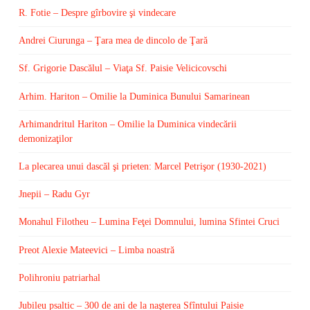
R. Fotie – Despre gîrbovire şi vindecare
Andrei Ciurunga – Ţara mea de dincolo de Ţară
Sf. Grigorie Dascălul – Viaţa Sf. Paisie Velicicovschi
Arhim. Hariton – Omilie la Duminica Bunului Samarinean
Arhimandritul Hariton – Omilie la Duminica vindecării
demonizaţilor
La plecarea unui dascăl şi prieten: Marcel Petrişor (1930-2021)
Jnepii – Radu Gyr
Monahul Filotheu – Lumina Feţei Domnului, lumina Sfintei Cruci
Preot Alexie Mateevici – Limba noastră
Polihroniu patriarhal
Jubileu psaltic – 300 de ani de la naşterea Sfîntului Paisie