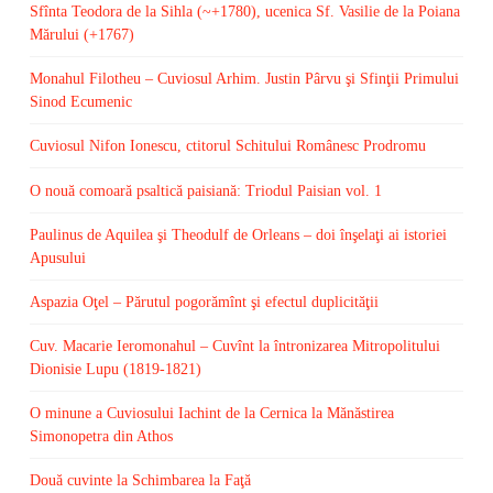
Sfînta Teodora de la Sihla (~+1780), ucenica Sf. Vasilie de la Poiana
Mărului (+1767)
Monahul Filotheu – Cuviosul Arhim. Justin Pârvu şi Sfinţii Primului
Sinod Ecumenic
Cuviosul Nifon Ionescu, ctitorul Schitului Românesc Prodromu
O nouă comoară psaltică paisiană: Triodul Paisian vol. 1
Paulinus de Aquilea şi Theodulf de Orleans – doi înşelaţi ai istoriei
Apusului
Aspazia Oţel – Părutul pogorămînt şi efectul duplicităţii
Cuv. Macarie Ieromonahul – Cuvînt la întronizarea Mitropolitului
Dionisie Lupu (1819-1821)
O minune a Cuviosului Iachint de la Cernica la Mănăstirea
Simonopetra din Athos
Două cuvinte la Schimbarea la Faţă