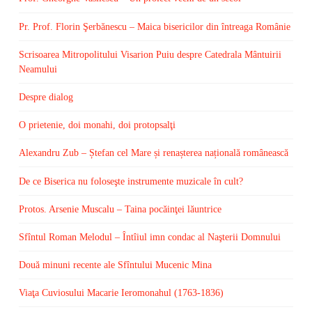
Pr. Prof. Florin Şerbănescu – Maica bisericilor din întreaga Românie
Scrisoarea Mitropolitului Visarion Puiu despre Catedrala Mântuirii
Neamului
Despre dialog
O prietenie, doi monahi, doi protopsalţi
Alexandru Zub – Ștefan cel Mare și renașterea națională românească
De ce Biserica nu foloseşte instrumente muzicale în cult?
Protos. Arsenie Muscalu – Taina pocăinţei lăuntrice
Sfîntul Roman Melodul – Întîiul imn condac al Naşterii Domnului
Două minuni recente ale Sfîntului Mucenic Mina
Viaţa Cuviosului Macarie Ieromonahul (1763-1836)