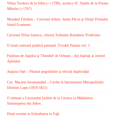
Sfînta Teodora de la Sihla (~+1780), ucenica Sf. Vasilie de la Poiana
Mărului (+1767)
Monahul Filotheu – Cuviosul Arhim. Justin Pârvu şi Sfinţii Primului
Sinod Ecumenic
Cuviosul Nifon Ionescu, ctitorul Schitului Românesc Prodromu
O nouă comoară psaltică paisiană: Triodul Paisian vol. 1
Paulinus de Aquilea şi Theodulf de Orleans – doi înşelaţi ai istoriei
Apusului
Aspazia Oţel – Părutul pogorămînt şi efectul duplicităţii
Cuv. Macarie Ieromonahul – Cuvînt la întronizarea Mitropolitului
Dionisie Lupu (1819-1821)
O minune a Cuviosului Iachint de la Cernica la Mănăstirea
Simonopetra din Athos
Două cuvinte la Schimbarea la Faţă