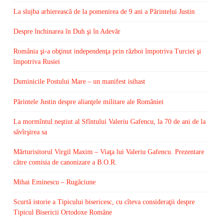
La slujba arhierească de la pomenirea de 9 ani a Părintelui Justin
Despre închinarea în Duh şi în Adevăr
România şi-a obţinut independenţa prin război împotriva Turciei şi
împotriva Rusiei
Duminicile Postului Mare – un manifest isihast
Părintele Justin despre alianţele militare ale României
La mormîntul neştiut al Sfîntului Valeriu Gafencu, la 70 de ani de la
săvîrşirea sa
Mărturisitorul Virgil Maxim – Viaţa lui Valeriu Gafencu. Prezentare
către comisia de canonizare a B.O.R.
Mihai Eminescu – Rugăciune
Scurtă istorie a Tipicului bisericesc, cu cîteva consideraţii despre
Tipicul Bisericii Ortodoxe Române