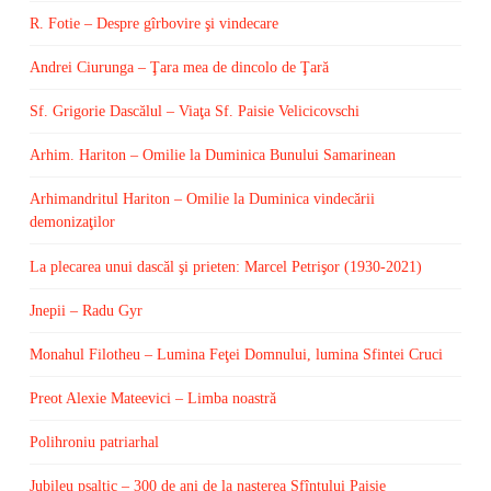
R. Fotie – Despre gîrbovire şi vindecare
Andrei Ciurunga – Ţara mea de dincolo de Ţară
Sf. Grigorie Dascălul – Viaţa Sf. Paisie Velicicovschi
Arhim. Hariton – Omilie la Duminica Bunului Samarinean
Arhimandritul Hariton – Omilie la Duminica vindecării
demonizaţilor
La plecarea unui dascăl şi prieten: Marcel Petrişor (1930-2021)
Jnepii – Radu Gyr
Monahul Filotheu – Lumina Feţei Domnului, lumina Sfintei Cruci
Preot Alexie Mateevici – Limba noastră
Polihroniu patriarhal
Jubileu psaltic – 300 de ani de la naşterea Sfîntului Paisie