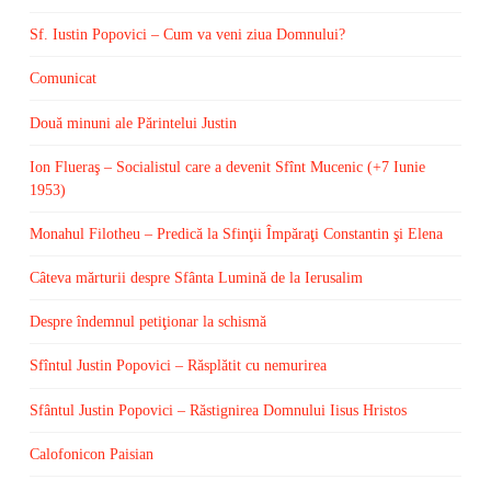
Sf. Iustin Popovici – Cum va veni ziua Domnului?
Comunicat
Două minuni ale Părintelui Justin
Ion Flueraş – Socialistul care a devenit Sfînt Mucenic (+7 Iunie
1953)
Monahul Filotheu – Predică la Sfinţii Împăraţi Constantin şi Elena
Câteva mărturii despre Sfânta Lumină de la Ierusalim
Despre îndemnul petiţionar la schismă
Sfîntul Justin Popovici – Răsplătit cu nemurirea
Sfântul Justin Popovici – Răstignirea Domnului Iisus Hristos
Calofonicon Paisian