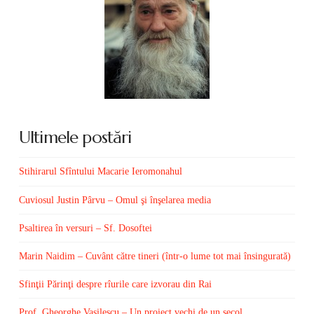
Ultimele postări
Stihirarul Sfîntului Macarie Ieromonahul
Cuviosul Justin Pârvu – Omul şi înşelarea media
Psaltirea în versuri – Sf. Dosoftei
Marin Naidim – Cuvânt către tineri (într-o lume tot mai însingurată)
Sfinţii Părinţi despre rîurile care izvorau din Rai
Prof. Gheorghe Vasilescu – Un proiect vechi de un secol