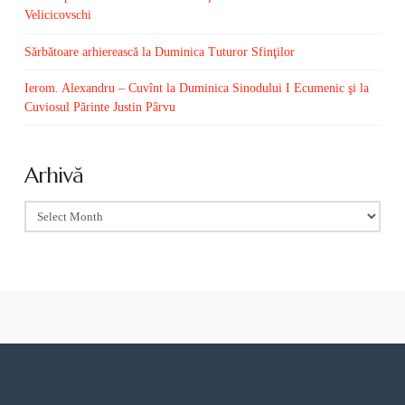
Velicicovschi
Sărbătoare arhierească la Duminica Tuturor Sfinţilor
Ierom. Alexandru – Cuvînt la Duminica Sinodului I Ecumenic şi la
Cuviosul Părinte Justin Pârvu
Arhivă
Arhivă