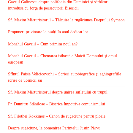
Gavriil Galinescu despre polifonia din Duminici şi sărbători
introdusă cu forţa de persecutorii Bisericii
Sf. Maxim Mărturisitorul – Tâlcuire la rugăciunea Dreptului Symeon
Propuneri privitoare la psalţi în anul dedicat lor
Monahul Gavriil – Cum primim noul an?
Monahul Gavriil – Chemarea isihastă a Maicii Domnului şi omul
european
Sfîntul Paisie Velicicovschi – Scrieri autobiografice şi aghiografiile
scrise de ucenicii săi
Sf. Maxim Mărturisitorul despre unirea sufletului cu trupul
Pr. Dumitru Stăniloae – Biserica împotriva comunismului
Sf. Filothei Kokkinos – Canon de rugăciune pentru ploaie
Despre rugăciune, la pomenirea Părintelui Justin Pârvu