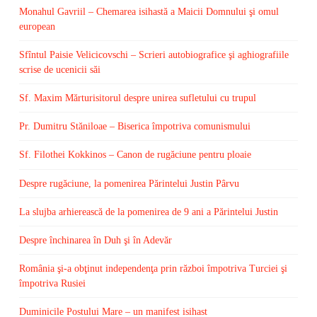
Monahul Gavriil – Chemarea isihastă a Maicii Domnului şi omul
european
Sfîntul Paisie Velicicovschi – Scrieri autobiografice şi aghiografiile
scrise de ucenicii săi
Sf. Maxim Mărturisitorul despre unirea sufletului cu trupul
Pr. Dumitru Stăniloae – Biserica împotriva comunismului
Sf. Filothei Kokkinos – Canon de rugăciune pentru ploaie
Despre rugăciune, la pomenirea Părintelui Justin Pârvu
La slujba arhierească de la pomenirea de 9 ani a Părintelui Justin
Despre închinarea în Duh şi în Adevăr
România şi-a obţinut independenţa prin război împotriva Turciei şi
împotriva Rusiei
Duminicile Postului Mare – un manifest isihast