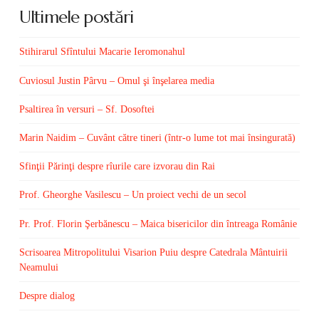
Ultimele postări
Stihirarul Sfîntului Macarie Ieromonahul
Cuviosul Justin Pârvu – Omul şi înşelarea media
Psaltirea în versuri – Sf. Dosoftei
Marin Naidim – Cuvânt către tineri (într-o lume tot mai însingurată)
Sfinţii Părinţi despre rîurile care izvorau din Rai
Prof. Gheorghe Vasilescu – Un proiect vechi de un secol
Pr. Prof. Florin Şerbănescu – Maica bisericilor din întreaga Românie
Scrisoarea Mitropolitului Visarion Puiu despre Catedrala Mântuirii
Neamului
Despre dialog