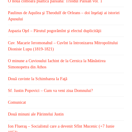
O nouă comoară psaltică paisiană: Triodul Paisian vol. 1
Paulinus de Aquilea şi Theodulf de Orleans – doi înşelaţi ai istoriei
Apusului
Aspazia Oţel – Părutul pogorămînt şi efectul duplicităţii
Cuv. Macarie Ieromonahul – Cuvînt la întronizarea Mitropolitului
Dionisie Lupu (1819-1821)
O minune a Cuviosului Iachint de la Cernica la Mănăstirea
Simonopetra din Athos
Două cuvinte la Schimbarea la Faţă
Sf. Iustin Popovici – Cum va veni ziua Domnului?
Comunicat
Două minuni ale Părintelui Justin
Ion Flueraş – Socialistul care a devenit Sfînt Mucenic (+7 Iunie