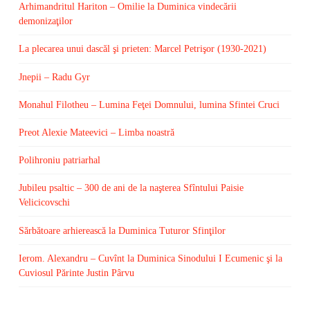
Arhimandritul Hariton – Omilie la Duminica vindecării
demonizaţilor
La plecarea unui dascăl şi prieten: Marcel Petrişor (1930-2021)
Jnepii – Radu Gyr
Monahul Filotheu – Lumina Feţei Domnului, lumina Sfintei Cruci
Preot Alexie Mateevici – Limba noastră
Polihroniu patriarhal
Jubileu psaltic – 300 de ani de la naşterea Sfîntului Paisie
Velicicovschi
Sărbătoare arhierească la Duminica Tuturor Sfinţilor
Ierom. Alexandru – Cuvînt la Duminica Sinodului I Ecumenic şi la
Cuviosul Părinte Justin Pârvu