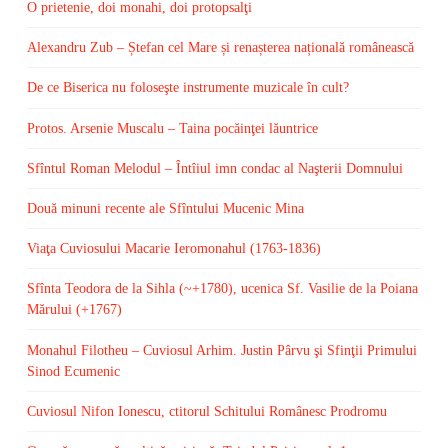
O prietenie, doi monahi, doi protopsalţi
Alexandru Zub – Ștefan cel Mare și renașterea națională românească
De ce Biserica nu foloseşte instrumente muzicale în cult?
Protos. Arsenie Muscalu – Taina pocăinţei lăuntrice
Sfîntul Roman Melodul – Întîiul imn condac al Naşterii Domnului
Două minuni recente ale Sfîntului Mucenic Mina
Viaţa Cuviosului Macarie Ieromonahul (1763-1836)
Sfînta Teodora de la Sihla (~+1780), ucenica Sf. Vasilie de la Poiana
Mărului (+1767)
Monahul Filotheu – Cuviosul Arhim. Justin Pârvu şi Sfinţii Primului
Sinod Ecumenic
Cuviosul Nifon Ionescu, ctitorul Schitului Românesc Prodromu