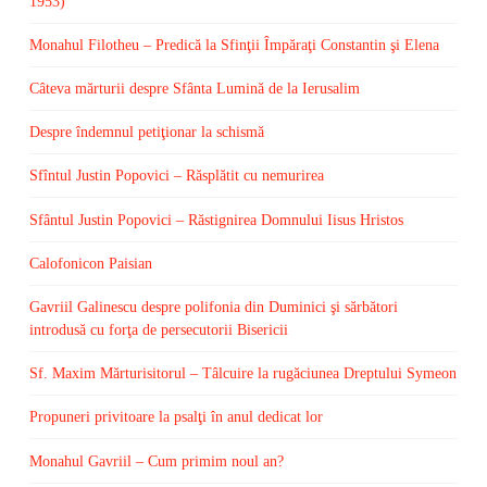
1953)
Monahul Filotheu – Predică la Sfinţii Împăraţi Constantin şi Elena
Câteva mărturii despre Sfânta Lumină de la Ierusalim
Despre îndemnul petiţionar la schismă
Sfîntul Justin Popovici – Răsplătit cu nemurirea
Sfântul Justin Popovici – Răstignirea Domnului Iisus Hristos
Calofonicon Paisian
Gavriil Galinescu despre polifonia din Duminici şi sărbători
introdusă cu forţa de persecutorii Bisericii
Sf. Maxim Mărturisitorul – Tâlcuire la rugăciunea Dreptului Symeon
Propuneri privitoare la psalţi în anul dedicat lor
Monahul Gavriil – Cum primim noul an?