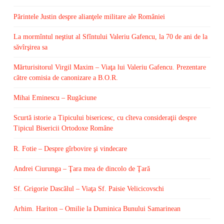
Părintele Justin despre alianţele militare ale României
La mormîntul neştiut al Sfîntului Valeriu Gafencu, la 70 de ani de la
săvîrşirea sa
Mărturisitorul Virgil Maxim – Viaţa lui Valeriu Gafencu. Prezentare
către comisia de canonizare a B.O.R.
Mihai Eminescu – Rugăciune
Scurtă istorie a Tipicului bisericesc, cu cîteva consideraţii despre
Tipicul Bisericii Ortodoxe Române
R. Fotie – Despre gîrbovire şi vindecare
Andrei Ciurunga – Ţara mea de dincolo de Ţară
Sf. Grigorie Dascălul – Viaţa Sf. Paisie Velicicovschi
Arhim. Hariton – Omilie la Duminica Bunului Samarinean