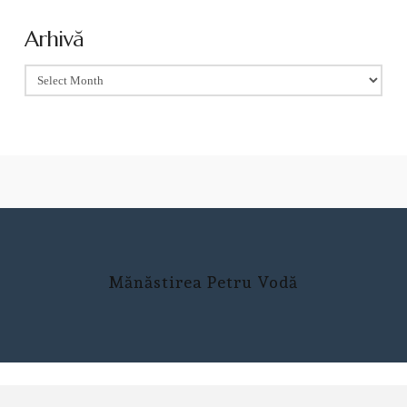
Arhivă
Arhivă
Mănăstirea Petru Vodă