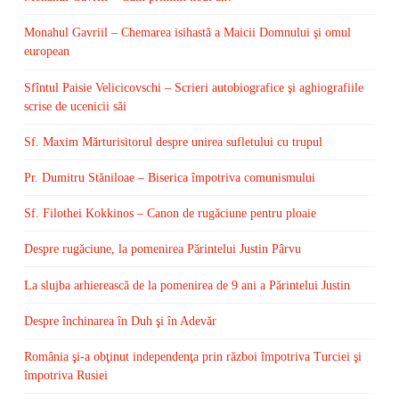
Monahul Gavriil – Chemarea isihastă a Maicii Domnului şi omul
european
Sfîntul Paisie Velicicovschi – Scrieri autobiografice şi aghiografiile
scrise de ucenicii săi
Sf. Maxim Mărturisitorul despre unirea sufletului cu trupul
Pr. Dumitru Stăniloae – Biserica împotriva comunismului
Sf. Filothei Kokkinos – Canon de rugăciune pentru ploaie
Despre rugăciune, la pomenirea Părintelui Justin Pârvu
La slujba arhierească de la pomenirea de 9 ani a Părintelui Justin
Despre închinarea în Duh şi în Adevăr
România şi-a obţinut independenţa prin război împotriva Turciei şi
împotriva Rusiei