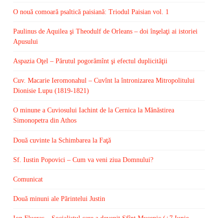
O nouă comoară psaltică paisiană: Triodul Paisian vol. 1
Paulinus de Aquilea şi Theodulf de Orleans – doi înşelaţi ai istoriei
Apusului
Aspazia Oţel – Părutul pogorămînt şi efectul duplicităţii
Cuv. Macarie Ieromonahul – Cuvînt la întronizarea Mitropolitului
Dionisie Lupu (1819-1821)
O minune a Cuviosului Iachint de la Cernica la Mănăstirea
Simonopetra din Athos
Două cuvinte la Schimbarea la Faţă
Sf. Iustin Popovici – Cum va veni ziua Domnului?
Comunicat
Două minuni ale Părintelui Justin