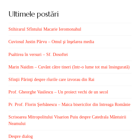
Ultimele postări
Stihirarul Sfîntului Macarie Ieromonahul
Cuviosul Justin Pârvu – Omul şi înşelarea media
Psaltirea în versuri – Sf. Dosoftei
Marin Naidim – Cuvânt către tineri (într-o lume tot mai însingurată)
Sfinţii Părinţi despre rîurile care izvorau din Rai
Prof. Gheorghe Vasilescu – Un proiect vechi de un secol
Pr. Prof. Florin Şerbănescu – Maica bisericilor din întreaga Românie
Scrisoarea Mitropolitului Visarion Puiu despre Catedrala Mântuirii
Neamului
Despre dialog