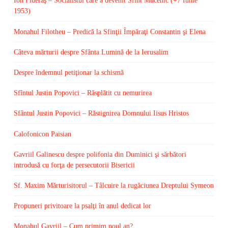
Ion Flueraş – Socialistul care a devenit Sfînt Mucenic (+7 Iunie
1953)
Monahul Filotheu – Predică la Sfinţii Împăraţi Constantin şi Elena
Câteva mărturii despre Sfânta Lumină de la Ierusalim
Despre îndemnul petiţionar la schismă
Sfîntul Justin Popovici – Răsplătit cu nemurirea
Sfântul Justin Popovici – Răstignirea Domnului Iisus Hristos
Calofonicon Paisian
Gavriil Galinescu despre polifonia din Duminici şi sărbători
introdusă cu forţa de persecutorii Bisericii
Sf. Maxim Mărturisitorul – Tâlcuire la rugăciunea Dreptului Symeon
Propuneri privitoare la psalţi în anul dedicat lor
Monahul Gavriil – Cum primim noul an?