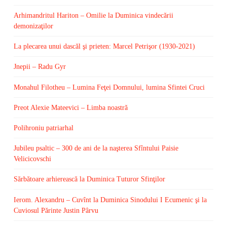
Arhimandritul Hariton – Omilie la Duminica vindecării
demonizaţilor
La plecarea unui dascăl şi prieten: Marcel Petrişor (1930-2021)
Jnepii – Radu Gyr
Monahul Filotheu – Lumina Feţei Domnului, lumina Sfintei Cruci
Preot Alexie Mateevici – Limba noastră
Polihroniu patriarhal
Jubileu psaltic – 300 de ani de la naşterea Sfîntului Paisie
Velicicovschi
Sărbătoare arhierească la Duminica Tuturor Sfinţilor
Ierom. Alexandru – Cuvînt la Duminica Sinodului I Ecumenic şi la
Cuviosul Părinte Justin Pârvu