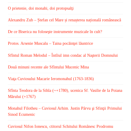
O prietenie, doi monahi, doi protopsalţi
Alexandru Zub – Ștefan cel Mare și renașterea națională românească
De ce Biserica nu foloseşte instrumente muzicale în cult?
Protos. Arsenie Muscalu – Taina pocăinţei lăuntrice
Sfîntul Roman Melodul – Întîiul imn condac al Naşterii Domnului
Două minuni recente ale Sfîntului Mucenic Mina
Viaţa Cuviosului Macarie Ieromonahul (1763-1836)
Sfînta Teodora de la Sihla (~+1780), ucenica Sf. Vasilie de la Poiana
Mărului (+1767)
Monahul Filotheu – Cuviosul Arhim. Justin Pârvu şi Sfinţii Primului
Sinod Ecumenic
Cuviosul Nifon Ionescu, ctitorul Schitului Românesc Prodromu