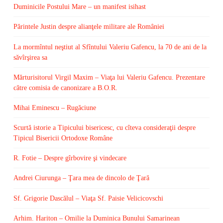
Duminicile Postului Mare – un manifest isihast
Părintele Justin despre alianţele militare ale României
La mormîntul neştiut al Sfîntului Valeriu Gafencu, la 70 de ani de la
săvîrşirea sa
Mărturisitorul Virgil Maxim – Viaţa lui Valeriu Gafencu. Prezentare
către comisia de canonizare a B.O.R.
Mihai Eminescu – Rugăciune
Scurtă istorie a Tipicului bisericesc, cu cîteva consideraţii despre
Tipicul Bisericii Ortodoxe Române
R. Fotie – Despre gîrbovire şi vindecare
Andrei Ciurunga – Ţara mea de dincolo de Ţară
Sf. Grigorie Dascălul – Viaţa Sf. Paisie Velicicovschi
Arhim. Hariton – Omilie la Duminica Bunului Samarinean