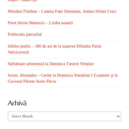
Monahul Filotheu – Lumina Feţei Domnului, lumina Sfintei Cruci
Preot Alexie Mateevici – Limba noastră
Polihroniu patriarhal
Jubileu psaltic – 300 de ani de la naşterea Sfîntului Paisie
Velicicovschi
Sărbătoare arhierească la Duminica Tuturor Sfinţilor
Ierom. Alexandru – Cuvînt la Duminica Sinodului I Ecumenic şi la
Cuviosul Părinte Justin Pârvu
Arhivă
Arhivă