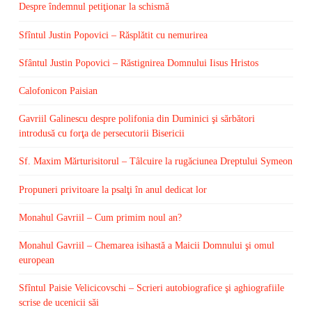
Despre îndemnul petiţionar la schismă
Sfîntul Justin Popovici – Răsplătit cu nemurirea
Sfântul Justin Popovici – Răstignirea Domnului Iisus Hristos
Calofonicon Paisian
Gavriil Galinescu despre polifonia din Duminici şi sărbători
introdusă cu forţa de persecutorii Bisericii
Sf. Maxim Mărturisitorul – Tâlcuire la rugăciunea Dreptului Symeon
Propuneri privitoare la psalţi în anul dedicat lor
Monahul Gavriil – Cum primim noul an?
Monahul Gavriil – Chemarea isihastă a Maicii Domnului şi omul
european
Sfîntul Paisie Velicicovschi – Scrieri autobiografice şi aghiografiile
scrise de ucenicii săi