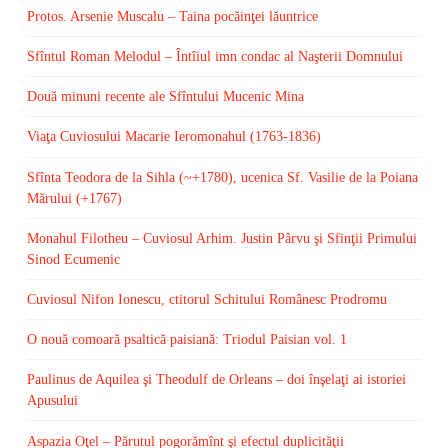
Protos. Arsenie Muscalu – Taina pocăinţei lăuntrice
Sfîntul Roman Melodul – Întîiul imn condac al Naşterii Domnului
Două minuni recente ale Sfîntului Mucenic Mina
Viaţa Cuviosului Macarie Ieromonahul (1763-1836)
Sfînta Teodora de la Sihla (~+1780), ucenica Sf. Vasilie de la Poiana
Mărului (+1767)
Monahul Filotheu – Cuviosul Arhim. Justin Pârvu şi Sfinţii Primului
Sinod Ecumenic
Cuviosul Nifon Ionescu, ctitorul Schitului Românesc Prodromu
O nouă comoară psaltică paisiană: Triodul Paisian vol. 1
Paulinus de Aquilea şi Theodulf de Orleans – doi înşelaţi ai istoriei
Apusului
Aspazia Oţel – Părutul pogorămînt şi efectul duplicităţii