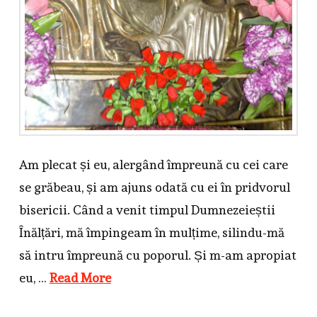
Am plecat și eu, alergând împreună cu cei care
se grăbeau, și am ajuns odată cu ei în prid­vorul
bisericii. Când a venit timpul Dum­nezeieștii
Înăl­țări, mă împingeam în mul­țime, silindu-mă
să intru împreună cu po­porul. Și m-am apropiat
eu, …
Read More