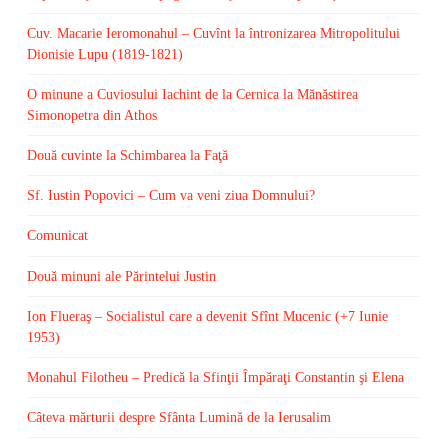
Cuv. Macarie Ieromonahul – Cuvînt la întronizarea Mitropolitului
Dionisie Lupu (1819-1821)
O minune a Cuviosului Iachint de la Cernica la Mănăstirea
Simonopetra din Athos
Două cuvinte la Schimbarea la Faţă
Sf. Iustin Popovici – Cum va veni ziua Domnului?
Comunicat
Două minuni ale Părintelui Justin
Ion Flueraş – Socialistul care a devenit Sfînt Mucenic (+7 Iunie
1953)
Monahul Filotheu – Predică la Sfinţii Împăraţi Constantin şi Elena
Câteva mărturii despre Sfânta Lumină de la Ierusalim