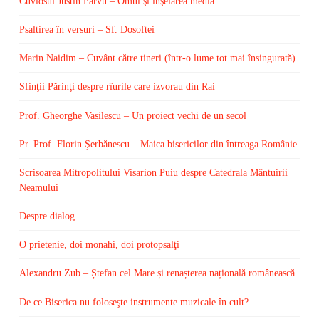
Cuviosul Justin Pârvu – Omul şi înşelarea media
Psaltirea în versuri – Sf. Dosoftei
Marin Naidim – Cuvânt către tineri (într-o lume tot mai însingurată)
Sfinţii Părinţi despre rîurile care izvorau din Rai
Prof. Gheorghe Vasilescu – Un proiect vechi de un secol
Pr. Prof. Florin Şerbănescu – Maica bisericilor din întreaga Românie
Scrisoarea Mitropolitului Visarion Puiu despre Catedrala Mântuirii
Neamului
Despre dialog
O prietenie, doi monahi, doi protopsalţi
Alexandru Zub – Ștefan cel Mare și renașterea națională românească
De ce Biserica nu foloseşte instrumente muzicale în cult?