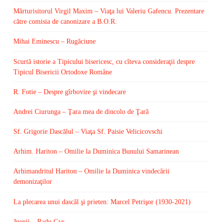
Mărturisitorul Virgil Maxim – Viaţa lui Valeriu Gafencu. Prezentare
către comisia de canonizare a B.O.R.
Mihai Eminescu – Rugăciune
Scurtă istorie a Tipicului bisericesc, cu cîteva consideraţii despre
Tipicul Bisericii Ortodoxe Române
R. Fotie – Despre gîrbovire şi vindecare
Andrei Ciurunga – Ţara mea de dincolo de Ţară
Sf. Grigorie Dascălul – Viaţa Sf. Paisie Velicicovschi
Arhim. Hariton – Omilie la Duminica Bunului Samarinean
Arhimandritul Hariton – Omilie la Duminica vindecării
demonizaţilor
La plecarea unui dascăl şi prieten: Marcel Petrişor (1930-2021)
Jnepii – Radu Gyr