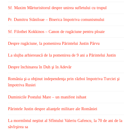
Sf. Maxim Mărturisitorul despre unirea sufletului cu trupul
Pr. Dumitru Stăniloae – Biserica împotriva comunismului
Sf. Filothei Kokkinos – Canon de rugăciune pentru ploaie
Despre rugăciune, la pomenirea Părintelui Justin Pârvu
La slujba arhierească de la pomenirea de 9 ani a Părintelui Justin
Despre închinarea în Duh şi în Adevăr
România şi-a obţinut independenţa prin război împotriva Turciei şi
împotriva Rusiei
Duminicile Postului Mare – un manifest isihast
Părintele Justin despre alianţele militare ale României
La mormîntul neştiut al Sfîntului Valeriu Gafencu, la 70 de ani de la
săvîrşirea sa