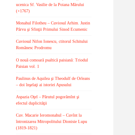
ucenica Sf. Vasilie de la Poiana Mărului
(+1767)
Monahul Filotheu – Cuviosul Arhim. Justin
Pârvu şi Sfinţii Primului Sinod Ecumenic
Cuviosul Nifon Ionescu, ctitorul Schitului
Românesc Prodromu
O nouă comoară psaltică paisiană: Triodul
Paisian vol. 1
Paulinus de Aquilea şi Theodulf de Orleans
– doi înşelaţi ai istoriei Apusului
Aspazia Oţel – Părutul pogorămînt şi
efectul duplicităţii
Cuv. Macarie Ieromonahul – Cuvînt la
întronizarea Mitropolitului Dionisie Lupu
(1819-1821)