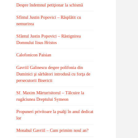
Despre îndemnul petiţionar la schismă
Sfîntul Justin Popovici – Răsplătit cu
nemurirea
Sfântul Justin Popovici – Răstignirea
Domnului Iisus Hristos
Calofonicon Paisian
Gavriil Galinescu despre polifonia din
Duminici şi sărbători introdusă cu forţa de
persecutorii Bisericii
Sf. Maxim Mărturisitorul – Tâlcuire la
rugăciunea Dreptului Symeon
Propuneri privitoare la psalţi în anul dedicat
lor
Monahul Gavriil – Cum primim noul an?