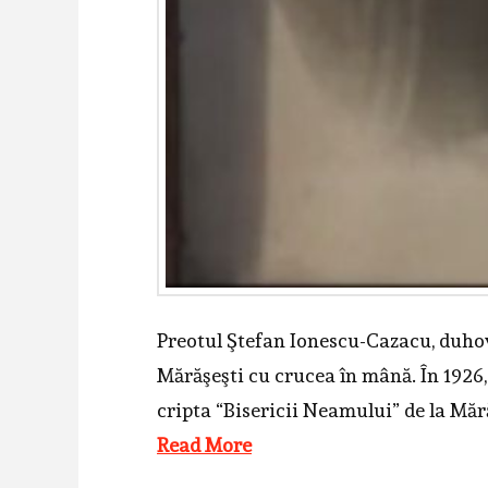
Preotul Ştefan Ionescu-Cazacu, duhovn
Mărăşeşti cu crucea în mână. În 1926,
cripta “Bisericii Neamului” de la Mără
Read More