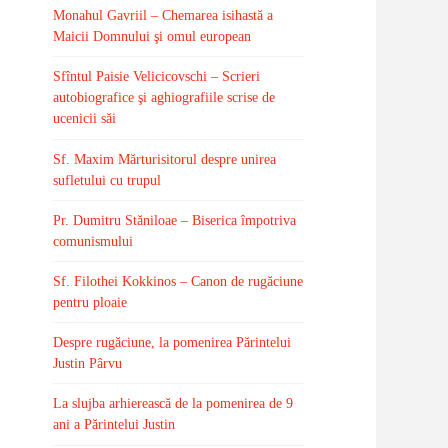
Monahul Gavriil – Chemarea isihastă a
Maicii Domnului şi omul european
Sfîntul Paisie Velicicovschi – Scrieri
autobiografice şi aghiografiile scrise de
ucenicii săi
Sf. Maxim Mărturisitorul despre unirea
sufletului cu trupul
Pr. Dumitru Stăniloae – Biserica împotriva
comunismului
Sf. Filothei Kokkinos – Canon de rugăciune
pentru ploaie
Despre rugăciune, la pomenirea Părintelui
Justin Pârvu
La slujba arhierească de la pomenirea de 9
ani a Părintelui Justin