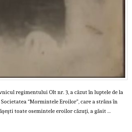
icul regimentului Olt nr. 3, a căzut în luptele de la
 Societatea “Mormintele Eroilor”, care a strâns în
şeşti toate osemintele eroilor căzuţi, a găsit …