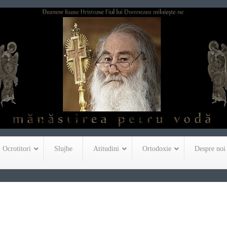
Ocrotitori
Slujbe
Atitudini
Ortodoxie
Despre noi