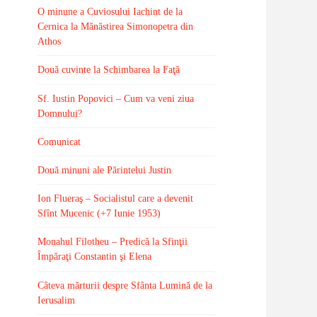
O minune a Cuviosului Iachint de la
Cernica la Mănăstirea Simonopetra din
Athos
Două cuvinte la Schimbarea la Faţă
Sf. Iustin Popovici – Cum va veni ziua
Domnului?
Comunicat
Două minuni ale Părintelui Justin
Ion Flueraş – Socialistul care a devenit
Sfînt Mucenic (+7 Iunie 1953)
Monahul Filotheu – Predică la Sfinţii
Împăraţi Constantin şi Elena
Câteva mărturii despre Sfânta Lumină de la
Ierusalim