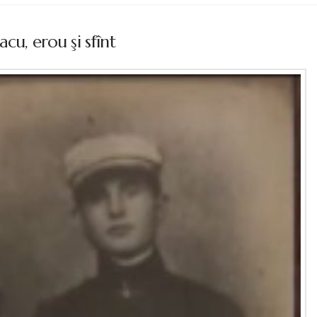
cu, erou şi sfînt