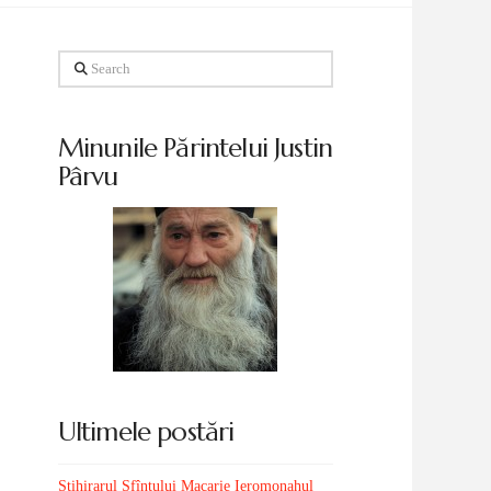
Search
Minunile Părintelui Justin
Pârvu
Ultimele postări
Stihirarul Sfîntului Macarie Ieromonahul