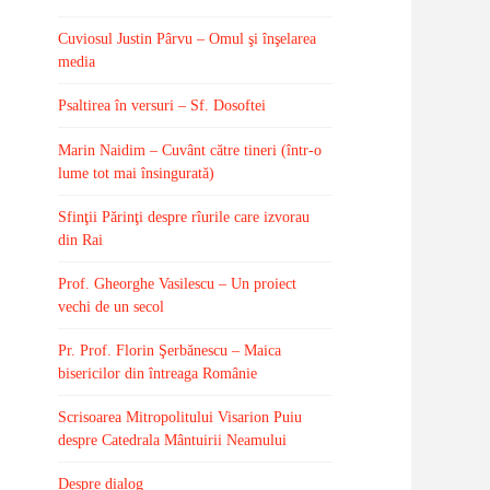
Cuviosul Justin Pârvu – Omul şi înşelarea
media
Psaltirea în versuri – Sf. Dosoftei
Marin Naidim – Cuvânt către tineri (într-o
lume tot mai însingurată)
Sfinţii Părinţi despre rîurile care izvorau
din Rai
Prof. Gheorghe Vasilescu – Un proiect
vechi de un secol
Pr. Prof. Florin Şerbănescu – Maica
bisericilor din întreaga Românie
Scrisoarea Mitropolitului Visarion Puiu
despre Catedrala Mântuirii Neamului
Despre dialog