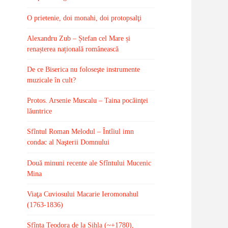
O prietenie, doi monahi, doi protopsalţi
Alexandru Zub – Ștefan cel Mare și
renașterea națională românească
De ce Biserica nu foloseşte instrumente
muzicale în cult?
Protos. Arsenie Muscalu – Taina pocăinţei
lăuntrice
Sfîntul Roman Melodul – Întîiul imn
condac al Naşterii Domnului
Două minuni recente ale Sfîntului Mucenic
Mina
Viaţa Cuviosului Macarie Ieromonahul
(1763-1836)
Sfînta Teodora de la Sihla (~+1780),