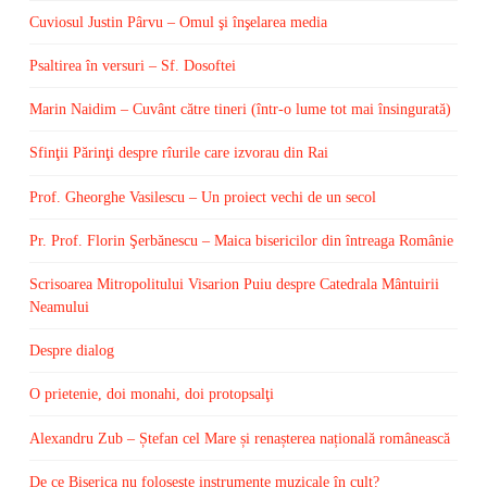
Cuviosul Justin Pârvu – Omul şi înşelarea media
Psaltirea în versuri – Sf. Dosoftei
Marin Naidim – Cuvânt către tineri (într-o lume tot mai însingurată)
Sfinţii Părinţi despre rîurile care izvorau din Rai
Prof. Gheorghe Vasilescu – Un proiect vechi de un secol
Pr. Prof. Florin Şerbănescu – Maica bisericilor din întreaga Românie
Scrisoarea Mitropolitului Visarion Puiu despre Catedrala Mântuirii
Neamului
Despre dialog
O prietenie, doi monahi, doi protopsalţi
Alexandru Zub – Ștefan cel Mare și renașterea națională românească
De ce Biserica nu foloseşte instrumente muzicale în cult?