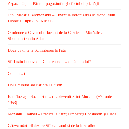
Aspazia Oţel – Părutul pogorămînt şi efectul duplicităţii
Cuv. Macarie Ieromonahul – Cuvînt la întronizarea Mitropolitului
Dionisie Lupu (1819-1821)
O minune a Cuviosului Iachint de la Cernica la Mănăstirea
Simonopetra din Athos
Două cuvinte la Schimbarea la Faţă
Sf. Iustin Popovici – Cum va veni ziua Domnului?
Comunicat
Două minuni ale Părintelui Justin
Ion Flueraş – Socialistul care a devenit Sfînt Mucenic (+7 Iunie
1953)
Monahul Filotheu – Predică la Sfinţii Împăraţi Constantin şi Elena
Câteva mărturii despre Sfânta Lumină de la Ierusalim