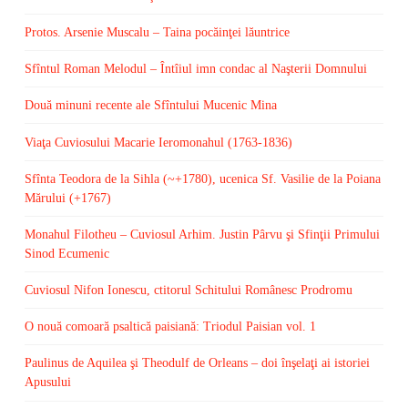
Protos. Arsenie Muscalu – Taina pocăinţei lăuntrice
Sfîntul Roman Melodul – Întîiul imn condac al Naşterii Domnului
Două minuni recente ale Sfîntului Mucenic Mina
Viaţa Cuviosului Macarie Ieromonahul (1763-1836)
Sfînta Teodora de la Sihla (~+1780), ucenica Sf. Vasilie de la Poiana
Mărului (+1767)
Monahul Filotheu – Cuviosul Arhim. Justin Pârvu şi Sfinţii Primului
Sinod Ecumenic
Cuviosul Nifon Ionescu, ctitorul Schitului Românesc Prodromu
O nouă comoară psaltică paisiană: Triodul Paisian vol. 1
Paulinus de Aquilea şi Theodulf de Orleans – doi înşelaţi ai istoriei
Apusului