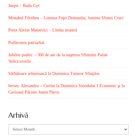
Jnepii – Radu Gyr
Monahul Filotheu – Lumina Feţei Domnului, lumina Sfintei Cruci
Preot Alexie Mateevici – Limba noastră
Polihroniu patriarhal
Jubileu psaltic – 300 de ani de la naşterea Sfîntului Paisie
Velicicovschi
Sărbătoare arhierească la Duminica Tuturor Sfinţilor
Ierom. Alexandru – Cuvînt la Duminica Sinodului I Ecumenic şi la
Cuviosul Părinte Justin Pârvu
Arhivă
Arhivă