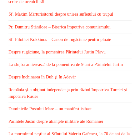
scrise de ucenicii săi
Sf. Maxim Mărturisitorul despre unirea sufletului cu trupul
Pr. Dumitru Stăniloae – Biserica împotriva comunismului
Sf. Filothei Kokkinos – Canon de rugăciune pentru ploaie
Despre rugăciune, la pomenirea Părintelui Justin Pârvu
La slujba arhierească de la pomenirea de 9 ani a Părintelui Justin
Despre închinarea în Duh şi în Adevăr
România şi-a obţinut independenţa prin război împotriva Turciei şi
împotriva Rusiei
Duminicile Postului Mare – un manifest isihast
Părintele Justin despre alianţele militare ale României
La mormîntul neştiut al Sfîntului Valeriu Gafencu, la 70 de ani de la