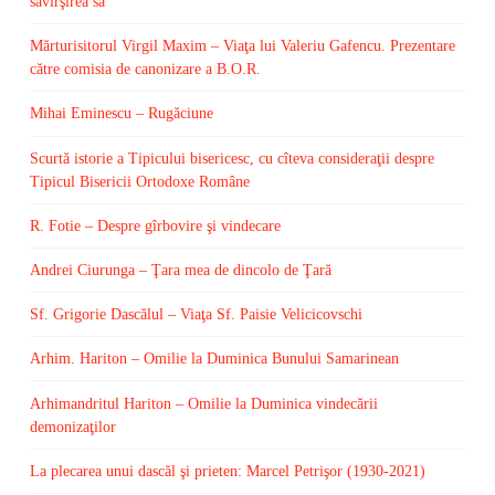
săvîrşirea sa
Mărturisitorul Virgil Maxim – Viaţa lui Valeriu Gafencu. Prezentare
către comisia de canonizare a B.O.R.
Mihai Eminescu – Rugăciune
Scurtă istorie a Tipicului bisericesc, cu cîteva consideraţii despre
Tipicul Bisericii Ortodoxe Române
R. Fotie – Despre gîrbovire şi vindecare
Andrei Ciurunga – Ţara mea de dincolo de Ţară
Sf. Grigorie Dascălul – Viaţa Sf. Paisie Velicicovschi
Arhim. Hariton – Omilie la Duminica Bunului Samarinean
Arhimandritul Hariton – Omilie la Duminica vindecării
demonizaţilor
La plecarea unui dascăl şi prieten: Marcel Petrişor (1930-2021)