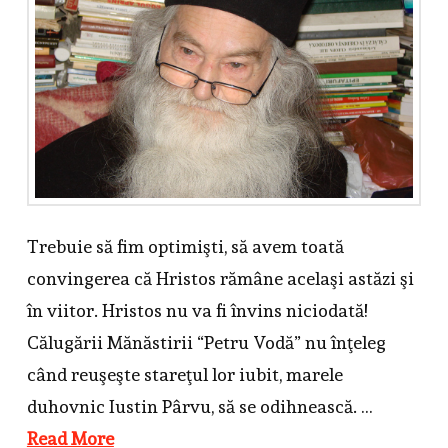
Trebuie să fim optimişti, să avem toată
convingerea că Hristos rămâne acelaşi astăzi şi
în viitor. Hristos nu va fi învins niciodată!
Călugării Mănăstirii “Petru Vodă” nu înţeleg
când reuşeşte stareţul lor iubit, marele
duhovnic Iustin Pârvu, să se odihnească. …
Read More