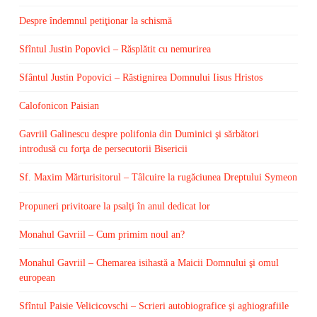
Despre îndemnul petiţionar la schismă
Sfîntul Justin Popovici – Răsplătit cu nemurirea
Sfântul Justin Popovici – Răstignirea Domnului Iisus Hristos
Calofonicon Paisian
Gavriil Galinescu despre polifonia din Duminici şi sărbători
introdusă cu forţa de persecutorii Bisericii
Sf. Maxim Mărturisitorul – Tâlcuire la rugăciunea Dreptului Symeon
Propuneri privitoare la psalţi în anul dedicat lor
Monahul Gavriil – Cum primim noul an?
Monahul Gavriil – Chemarea isihastă a Maicii Domnului şi omul
european
Sfîntul Paisie Velicicovschi – Scrieri autobiografice şi aghiografiile