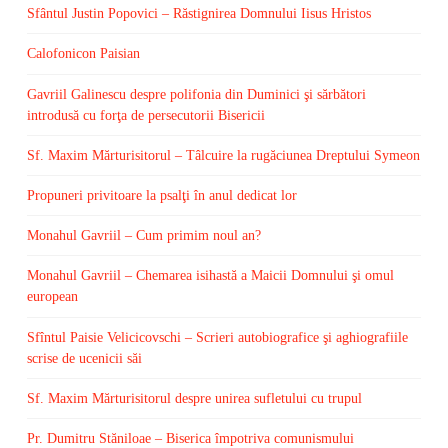
Sfântul Justin Popovici – Răstignirea Domnului Iisus Hristos
Calofonicon Paisian
Gavriil Galinescu despre polifonia din Duminici şi sărbători
introdusă cu forţa de persecutorii Bisericii
Sf. Maxim Mărturisitorul – Tâlcuire la rugăciunea Dreptului Symeon
Propuneri privitoare la psalţi în anul dedicat lor
Monahul Gavriil – Cum primim noul an?
Monahul Gavriil – Chemarea isihastă a Maicii Domnului şi omul
european
Sfîntul Paisie Velicicovschi – Scrieri autobiografice şi aghiografiile
scrise de ucenicii săi
Sf. Maxim Mărturisitorul despre unirea sufletului cu trupul
Pr. Dumitru Stăniloae – Biserica împotriva comunismului