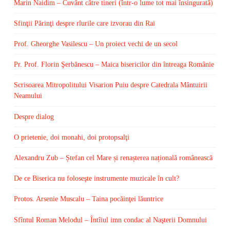
Marin Naidim – Cuvânt către tineri (într-o lume tot mai însingurată)
Sfinţii Părinţi despre rîurile care izvorau din Rai
Prof. Gheorghe Vasilescu – Un proiect vechi de un secol
Pr. Prof. Florin Şerbănescu – Maica bisericilor din întreaga Românie
Scrisoarea Mitropolitului Visarion Puiu despre Catedrala Mântuirii
Neamului
Despre dialog
O prietenie, doi monahi, doi protopsalţi
Alexandru Zub – Ștefan cel Mare și renașterea națională românească
De ce Biserica nu foloseşte instrumente muzicale în cult?
Protos. Arsenie Muscalu – Taina pocăinţei lăuntrice
Sfîntul Roman Melodul – Întîiul imn condac al Naşterii Domnului