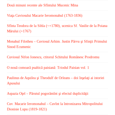
Două minuni recente ale Sfîntului Mucenic Mina
Viaţa Cuviosului Macarie Ieromonahul (1763-1836)
Sfînta Teodora de la Sihla (~+1780), ucenica Sf. Vasilie de la Poiana
Mărului (+1767)
Monahul Filotheu – Cuviosul Arhim. Justin Pârvu şi Sfinţii Primului
Sinod Ecumenic
Cuviosul Nifon Ionescu, ctitorul Schitului Românesc Prodromu
O nouă comoară psaltică paisiană: Triodul Paisian vol. 1
Paulinus de Aquilea şi Theodulf de Orleans – doi înşelaţi ai istoriei
Apusului
Aspazia Oţel – Părutul pogorămînt şi efectul duplicităţii
Cuv. Macarie Ieromonahul – Cuvînt la întronizarea Mitropolitului
Dionisie Lupu (1819-1821)