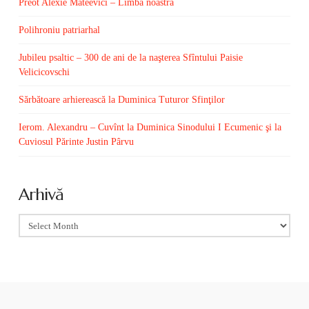
Preot Alexie Mateevici – Limba noastră
Polihroniu patriarhal
Jubileu psaltic – 300 de ani de la naşterea Sfîntului Paisie
Velicicovschi
Sărbătoare arhierească la Duminica Tuturor Sfinţilor
Ierom. Alexandru – Cuvînt la Duminica Sinodului I Ecumenic şi la
Cuviosul Părinte Justin Pârvu
Arhivă
Arhivă