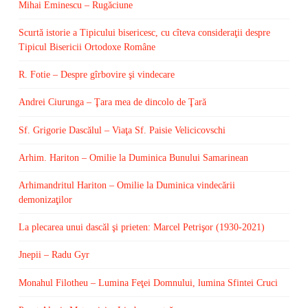
Mihai Eminescu – Rugăciune
Scurtă istorie a Tipicului bisericesc, cu cîteva consideraţii despre
Tipicul Bisericii Ortodoxe Române
R. Fotie – Despre gîrbovire şi vindecare
Andrei Ciurunga – Ţara mea de dincolo de Ţară
Sf. Grigorie Dascălul – Viaţa Sf. Paisie Velicicovschi
Arhim. Hariton – Omilie la Duminica Bunului Samarinean
Arhimandritul Hariton – Omilie la Duminica vindecării
demonizaţilor
La plecarea unui dascăl şi prieten: Marcel Petrişor (1930-2021)
Jnepii – Radu Gyr
Monahul Filotheu – Lumina Feţei Domnului, lumina Sfintei Cruci