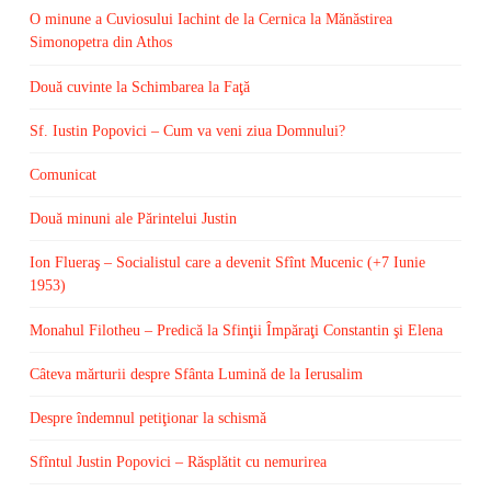
O minune a Cuviosului Iachint de la Cernica la Mănăstirea
Simonopetra din Athos
Două cuvinte la Schimbarea la Faţă
Sf. Iustin Popovici – Cum va veni ziua Domnului?
Comunicat
Două minuni ale Părintelui Justin
Ion Flueraş – Socialistul care a devenit Sfînt Mucenic (+7 Iunie
1953)
Monahul Filotheu – Predică la Sfinţii Împăraţi Constantin şi Elena
Câteva mărturii despre Sfânta Lumină de la Ierusalim
Despre îndemnul petiţionar la schismă
Sfîntul Justin Popovici – Răsplătit cu nemurirea