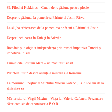
Sf. Filothei Kokkinos – Canon de rugăciune pentru ploaie
Despre rugăciune, la pomenirea Părintelui Justin Pârvu
La slujba arhierească de la pomenirea de 9 ani a Părintelui Justin
Despre închinarea în Duh şi în Adevăr
România şi-a obţinut independenţa prin război împotriva Turciei şi
împotriva Rusiei
Duminicile Postului Mare – un manifest isihast
Părintele Justin despre alianţele militare ale României
La mormîntul neştiut al Sfîntului Valeriu Gafencu, la 70 de ani de la
săvîrşirea sa
Mărturisitorul Virgil Maxim – Viaţa lui Valeriu Gafencu. Prezentare
către comisia de canonizare a B.O.R.