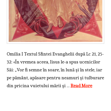
Omilia I Textul Sfintei Evanghelii după Lc 21, 25-
32: «În vremea aceea, Iisus le-a spus ucenicilor
Săi: „Vor fi semne în soare, în lună şi în stele, iar
pe pământ, apăsare pentru neamuri şi tulburare
din pricina vuietului mării şi …
Read More