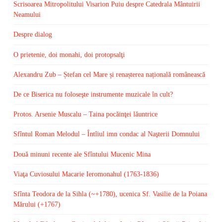
Scrisoarea Mitropolitului Visarion Puiu despre Catedrala Mântuirii
Neamului
Despre dialog
O prietenie, doi monahi, doi protopsalţi
Alexandru Zub – Ștefan cel Mare și renașterea națională românească
De ce Biserica nu foloseşte instrumente muzicale în cult?
Protos. Arsenie Muscalu – Taina pocăinţei lăuntrice
Sfîntul Roman Melodul – Întîiul imn condac al Naşterii Domnului
Două minuni recente ale Sfîntului Mucenic Mina
Viaţa Cuviosului Macarie Ieromonahul (1763-1836)
Sfînta Teodora de la Sihla (~+1780), ucenica Sf. Vasilie de la Poiana
Mărului (+1767)