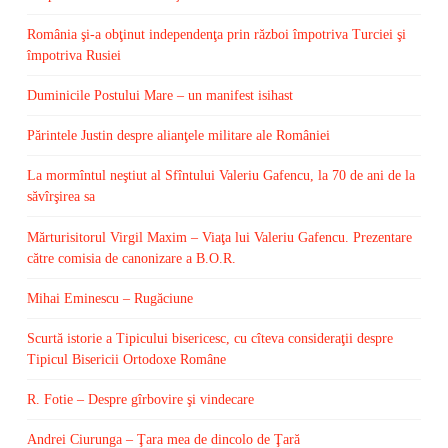
România şi-a obţinut independenţa prin război împotriva Turciei şi
împotriva Rusiei
Duminicile Postului Mare – un manifest isihast
Părintele Justin despre alianţele militare ale României
La mormîntul neştiut al Sfîntului Valeriu Gafencu, la 70 de ani de la
săvîrşirea sa
Mărturisitorul Virgil Maxim – Viaţa lui Valeriu Gafencu. Prezentare
către comisia de canonizare a B.O.R.
Mihai Eminescu – Rugăciune
Scurtă istorie a Tipicului bisericesc, cu cîteva consideraţii despre
Tipicul Bisericii Ortodoxe Române
R. Fotie – Despre gîrbovire şi vindecare
Andrei Ciurunga – Ţara mea de dincolo de Ţară