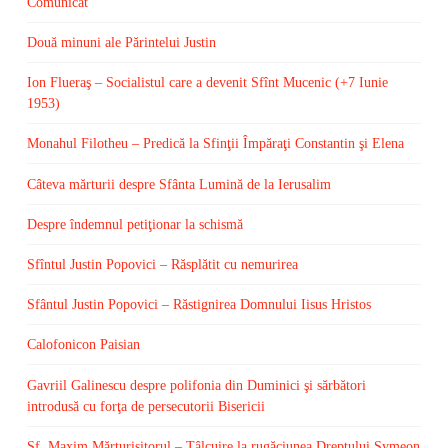
Comunicat
Două minuni ale Părintelui Justin
Ion Flueraş – Socialistul care a devenit Sfînt Mucenic (+7 Iunie
1953)
Monahul Filotheu – Predică la Sfinţii Împăraţi Constantin şi Elena
Câteva mărturii despre Sfânta Lumină de la Ierusalim
Despre îndemnul petiţionar la schismă
Sfîntul Justin Popovici – Răsplătit cu nemurirea
Sfântul Justin Popovici – Răstignirea Domnului Iisus Hristos
Calofonicon Paisian
Gavriil Galinescu despre polifonia din Duminici şi sărbători
introdusă cu forţa de persecutorii Bisericii
Sf. Maxim Mărturisitorul – Tâlcuire la rugăciunea Dreptului Symeon