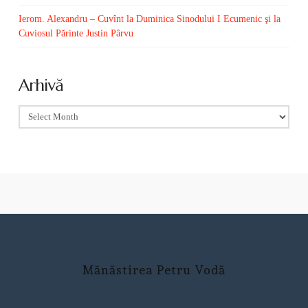
Ierom. Alexandru – Cuvînt la Duminica Sinodului I Ecumenic şi la
Cuviosul Părinte Justin Pârvu
Arhivă
Arhivă
Mănăstirea Petru Vodă