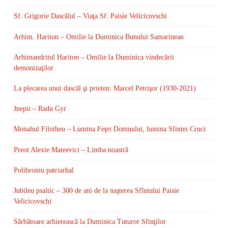
Sf. Grigorie Dascălul – Viaţa Sf. Paisie Velicicovschi
Arhim. Hariton – Omilie la Duminica Bunului Samarinean
Arhimandritul Hariton – Omilie la Duminica vindecării
demonizaţilor
La plecarea unui dascăl şi prieten: Marcel Petrişor (1930-2021)
Jnepii – Radu Gyr
Monahul Filotheu – Lumina Feţei Domnului, lumina Sfintei Cruci
Preot Alexie Mateevici – Limba noastră
Polihroniu patriarhal
Jubileu psaltic – 300 de ani de la naşterea Sfîntului Paisie
Velicicovschi
Sărbătoare arhierească la Duminica Tuturor Sfinţilor