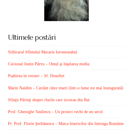
Ultimele postări
Stihirarul Sfîntului Macarie Ieromonahul
Cuviosul Justin Pârvu – Omul şi înşelarea media
Psaltirea în versuri – Sf. Dosoftei
Marin Naidim – Cuvânt către tineri (într-o lume tot mai însingurată)
Sfinţii Părinţi despre rîurile care izvorau din Rai
Prof. Gheorghe Vasilescu – Un proiect vechi de un secol
Pr. Prof. Florin Şerbănescu – Maica bisericilor din întreaga Românie