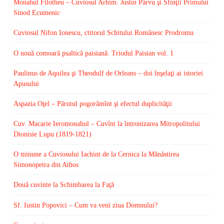
Monahul Filotheu – Cuviosul Arhim. Justin Pârvu şi Sfinţii Primului
Sinod Ecumenic
Cuviosul Nifon Ionescu, ctitorul Schitului Românesc Prodromu
O nouă comoară psaltică paisiană: Triodul Paisian vol. 1
Paulinus de Aquilea şi Theodulf de Orleans – doi înşelaţi ai istoriei
Apusului
Aspazia Oţel – Părutul pogorămînt şi efectul duplicităţii
Cuv. Macarie Ieromonahul – Cuvînt la întronizarea Mitropolitului
Dionisie Lupu (1819-1821)
O minune a Cuviosului Iachint de la Cernica la Mănăstirea
Simonopetra din Athos
Două cuvinte la Schimbarea la Faţă
Sf. Iustin Popovici – Cum va veni ziua Domnului?