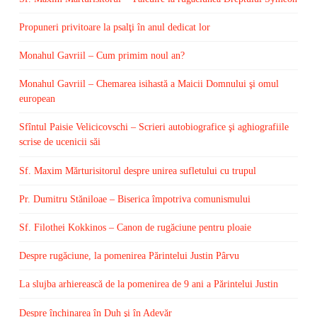
Propuneri privitoare la psalţi în anul dedicat lor
Monahul Gavriil – Cum primim noul an?
Monahul Gavriil – Chemarea isihastă a Maicii Domnului şi omul
european
Sfîntul Paisie Velicicovschi – Scrieri autobiografice şi aghiografiile
scrise de ucenicii săi
Sf. Maxim Mărturisitorul despre unirea sufletului cu trupul
Pr. Dumitru Stăniloae – Biserica împotriva comunismului
Sf. Filothei Kokkinos – Canon de rugăciune pentru ploaie
Despre rugăciune, la pomenirea Părintelui Justin Pârvu
La slujba arhierească de la pomenirea de 9 ani a Părintelui Justin
Despre închinarea în Duh şi în Adevăr