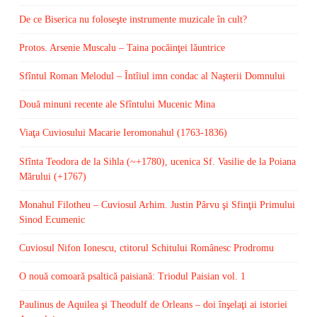
De ce Biserica nu foloseşte instrumente muzicale în cult?
Protos. Arsenie Muscalu – Taina pocăinţei lăuntrice
Sfîntul Roman Melodul – Întîiul imn condac al Naşterii Domnului
Două minuni recente ale Sfîntului Mucenic Mina
Viaţa Cuviosului Macarie Ieromonahul (1763-1836)
Sfînta Teodora de la Sihla (~+1780), ucenica Sf. Vasilie de la Poiana
Mărului (+1767)
Monahul Filotheu – Cuviosul Arhim. Justin Pârvu şi Sfinţii Primului
Sinod Ecumenic
Cuviosul Nifon Ionescu, ctitorul Schitului Românesc Prodromu
O nouă comoară psaltică paisiană: Triodul Paisian vol. 1
Paulinus de Aquilea şi Theodulf de Orleans – doi înşelaţi ai istoriei