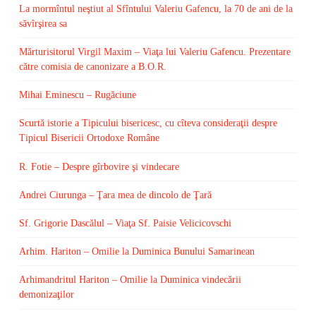
La mormîntul neştiut al Sfîntului Valeriu Gafencu, la 70 de ani de la
săvîrşirea sa
Mărturisitorul Virgil Maxim – Viaţa lui Valeriu Gafencu. Prezentare
către comisia de canonizare a B.O.R.
Mihai Eminescu – Rugăciune
Scurtă istorie a Tipicului bisericesc, cu cîteva consideraţii despre
Tipicul Bisericii Ortodoxe Române
R. Fotie – Despre gîrbovire şi vindecare
Andrei Ciurunga – Ţara mea de dincolo de Ţară
Sf. Grigorie Dascălul – Viaţa Sf. Paisie Velicicovschi
Arhim. Hariton – Omilie la Duminica Bunului Samarinean
Arhimandritul Hariton – Omilie la Duminica vindecării
demonizaţilor