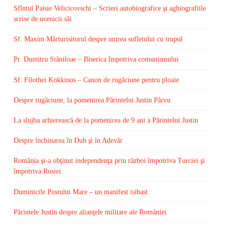
Sfîntul Paisie Velicicovschi – Scrieri autobiografice şi aghiografiile
scrise de ucenicii săi
Sf. Maxim Mărturisitorul despre unirea sufletului cu trupul
Pr. Dumitru Stăniloae – Biserica împotriva comunismului
Sf. Filothei Kokkinos – Canon de rugăciune pentru ploaie
Despre rugăciune, la pomenirea Părintelui Justin Pârvu
La slujba arhierească de la pomenirea de 9 ani a Părintelui Justin
Despre închinarea în Duh şi în Adevăr
România şi-a obţinut independenţa prin război împotriva Turciei şi
împotriva Rusiei
Duminicile Postului Mare – un manifest isihast
Părintele Justin despre alianţele militare ale României