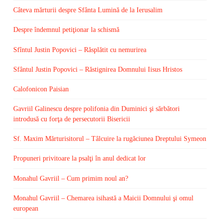
Câteva mărturii despre Sfânta Lumină de la Ierusalim
Despre îndemnul petiţionar la schismă
Sfîntul Justin Popovici – Răsplătit cu nemurirea
Sfântul Justin Popovici – Răstignirea Domnului Iisus Hristos
Calofonicon Paisian
Gavriil Galinescu despre polifonia din Duminici şi sărbători
introdusă cu forţa de persecutorii Bisericii
Sf. Maxim Mărturisitorul – Tâlcuire la rugăciunea Dreptului Symeon
Propuneri privitoare la psalţi în anul dedicat lor
Monahul Gavriil – Cum primim noul an?
Monahul Gavriil – Chemarea isihastă a Maicii Domnului şi omul
european