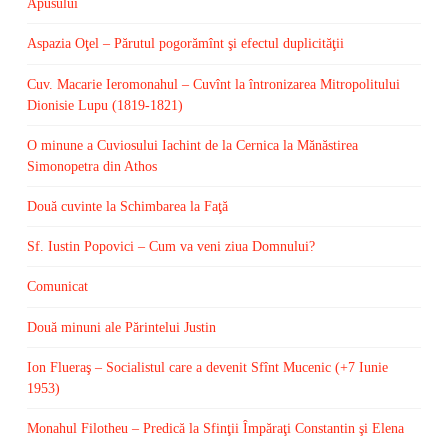
Apusului
Aspazia Oţel – Părutul pogorămînt şi efectul duplicităţii
Cuv. Macarie Ieromonahul – Cuvînt la întronizarea Mitropolitului
Dionisie Lupu (1819-1821)
O minune a Cuviosului Iachint de la Cernica la Mănăstirea
Simonopetra din Athos
Două cuvinte la Schimbarea la Faţă
Sf. Iustin Popovici – Cum va veni ziua Domnului?
Comunicat
Două minuni ale Părintelui Justin
Ion Flueraş – Socialistul care a devenit Sfînt Mucenic (+7 Iunie
1953)
Monahul Filotheu – Predică la Sfinţii Împăraţi Constantin şi Elena