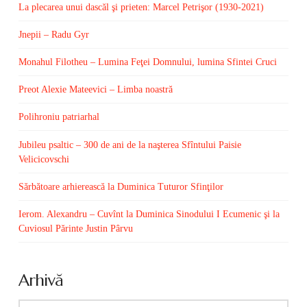
La plecarea unui dascăl şi prieten: Marcel Petrişor (1930-2021)
Jnepii – Radu Gyr
Monahul Filotheu – Lumina Feţei Domnului, lumina Sfintei Cruci
Preot Alexie Mateevici – Limba noastră
Polihroniu patriarhal
Jubileu psaltic – 300 de ani de la naşterea Sfîntului Paisie
Velicicovschi
Sărbătoare arhierească la Duminica Tuturor Sfinţilor
Ierom. Alexandru – Cuvînt la Duminica Sinodului I Ecumenic şi la
Cuviosul Părinte Justin Pârvu
Arhivă