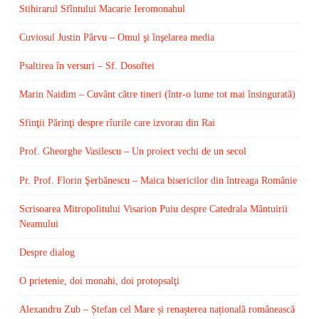
Stihirarul Sfîntului Macarie Ieromonahul
Cuviosul Justin Pârvu – Omul şi înşelarea media
Psaltirea în versuri – Sf. Dosoftei
Marin Naidim – Cuvânt către tineri (într-o lume tot mai însingurată)
Sfinţii Părinţi despre rîurile care izvorau din Rai
Prof. Gheorghe Vasilescu – Un proiect vechi de un secol
Pr. Prof. Florin Şerbănescu – Maica bisericilor din întreaga Românie
Scrisoarea Mitropolitului Visarion Puiu despre Catedrala Mântuirii
Neamului
Despre dialog
O prietenie, doi monahi, doi protopsalţi
Alexandru Zub – Ștefan cel Mare și renașterea națională românească