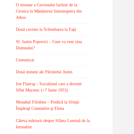
O minune a Cuviosului Iachint de la
Cernica la Mănăstirea Simonopetra din
Athos
Două cuvinte la Schimbarea la Faţă
Sf. Iustin Popovici – Cum va veni ziua
Domnului?
Comunicat
Două minuni ale Părintelui Justin
Ion Flueraş – Socialistul care a devenit
Sfînt Mucenic (+7 Iunie 1953)
Monahul Filotheu – Predică la Sfinţii
Împăraţi Constantin şi Elena
Câteva mărturii despre Sfânta Lumină de la
Ierusalim