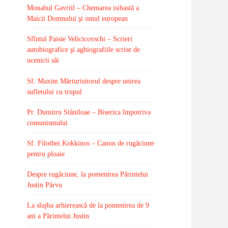
Monahul Gavriil – Chemarea isihastă a
Maicii Domnului şi omul european
Sfîntul Paisie Velicicovschi – Scrieri
autobiografice şi aghiografiile scrise de
ucenicii săi
Sf. Maxim Mărturisitorul despre unirea
sufletului cu trupul
Pr. Dumitru Stăniloae – Biserica împotriva
comunismului
Sf. Filothei Kokkinos – Canon de rugăciune
pentru ploaie
Despre rugăciune, la pomenirea Părintelui
Justin Pârvu
La slujba arhierească de la pomenirea de 9
ani a Părintelui Justin