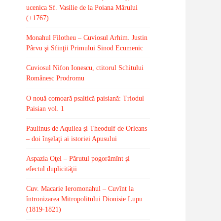
ucenica Sf. Vasilie de la Poiana Mărului
(+1767)
Monahul Filotheu – Cuviosul Arhim. Justin
Pârvu şi Sfinţii Primului Sinod Ecumenic
Cuviosul Nifon Ionescu, ctitorul Schitului
Românesc Prodromu
O nouă comoară psaltică paisiană: Triodul
Paisian vol. 1
Paulinus de Aquilea şi Theodulf de Orleans
– doi înşelaţi ai istoriei Apusului
Aspazia Oţel – Părutul pogorămînt şi
efectul duplicităţii
Cuv. Macarie Ieromonahul – Cuvînt la
întronizarea Mitropolitului Dionisie Lupu
(1819-1821)