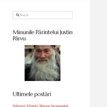
Search
Minunile Părintelui Justin
Pârvu
Ultimele postări
Stihirarul Sfîntului Macarie Ieromonahul