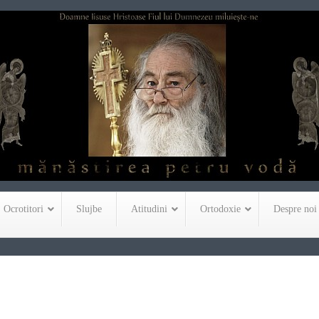
Ocrotitori
Slujbe
Atitudini
Ortodoxie
Despre noi