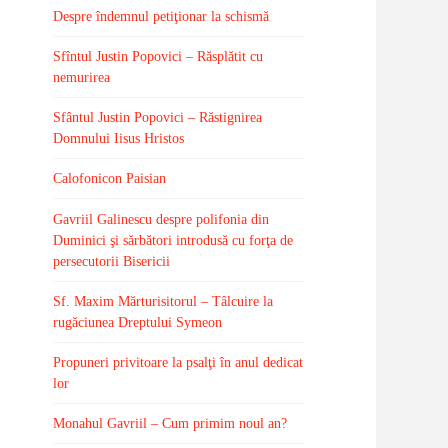
Despre îndemnul petiţionar la schismă
Sfîntul Justin Popovici – Răsplătit cu
nemurirea
Sfântul Justin Popovici – Răstignirea
Domnului Iisus Hristos
Calofonicon Paisian
Gavriil Galinescu despre polifonia din
Duminici şi sărbători introdusă cu forţa de
persecutorii Bisericii
Sf. Maxim Mărturisitorul – Tâlcuire la
rugăciunea Dreptului Symeon
Propuneri privitoare la psalţi în anul dedicat
lor
Monahul Gavriil – Cum primim noul an?