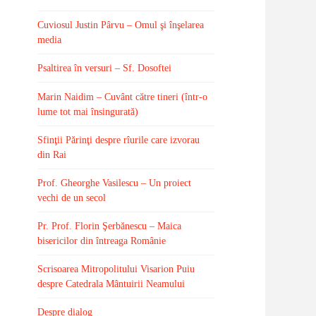
Cuviosul Justin Pârvu – Omul şi înşelarea
media
Psaltirea în versuri – Sf. Dosoftei
Marin Naidim – Cuvânt către tineri (într-o
lume tot mai însingurată)
Sfinţii Părinţi despre rîurile care izvorau
din Rai
Prof. Gheorghe Vasilescu – Un proiect
vechi de un secol
Pr. Prof. Florin Şerbănescu – Maica
bisericilor din întreaga Românie
Scrisoarea Mitropolitului Visarion Puiu
despre Catedrala Mântuirii Neamului
Despre dialog