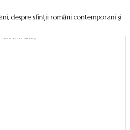
ni, despre sfinţii români contemporani şi
Video source missing