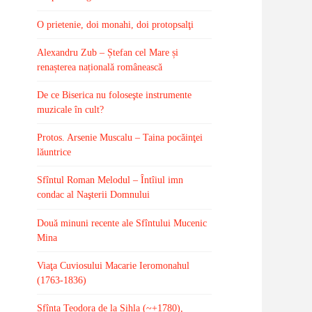
O prietenie, doi monahi, doi protopsalţi
Alexandru Zub – Ștefan cel Mare și
renașterea națională românească
De ce Biserica nu foloseşte instrumente
muzicale în cult?
Protos. Arsenie Muscalu – Taina pocăinţei
lăuntrice
Sfîntul Roman Melodul – Întîiul imn
condac al Naşterii Domnului
Două minuni recente ale Sfîntului Mucenic
Mina
Viaţa Cuviosului Macarie Ieromonahul
(1763-1836)
Sfînta Teodora de la Sihla (~+1780),