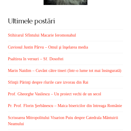
Ultimele postări
Stihirarul Sfîntului Macarie Ieromonahul
Cuviosul Justin Pârvu – Omul şi înşelarea media
Psaltirea în versuri – Sf. Dosoftei
Marin Naidim – Cuvânt către tineri (într-o lume tot mai însingurată)
Sfinţii Părinţi despre rîurile care izvorau din Rai
Prof. Gheorghe Vasilescu – Un proiect vechi de un secol
Pr. Prof. Florin Şerbănescu – Maica bisericilor din întreaga Românie
Scrisoarea Mitropolitului Visarion Puiu despre Catedrala Mântuirii
Neamului