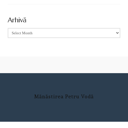
Arhivă
Arhivă
Mănăstirea Petru Vodă