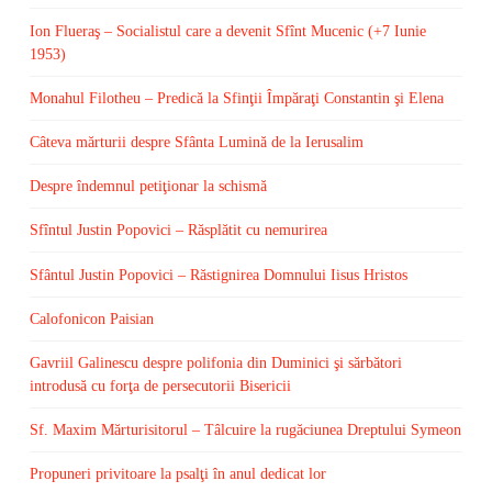
Ion Flueraş – Socialistul care a devenit Sfînt Mucenic (+7 Iunie
1953)
Monahul Filotheu – Predică la Sfinţii Împăraţi Constantin şi Elena
Câteva mărturii despre Sfânta Lumină de la Ierusalim
Despre îndemnul petiţionar la schismă
Sfîntul Justin Popovici – Răsplătit cu nemurirea
Sfântul Justin Popovici – Răstignirea Domnului Iisus Hristos
Calofonicon Paisian
Gavriil Galinescu despre polifonia din Duminici şi sărbători
introdusă cu forţa de persecutorii Bisericii
Sf. Maxim Mărturisitorul – Tâlcuire la rugăciunea Dreptului Symeon
Propuneri privitoare la psalţi în anul dedicat lor