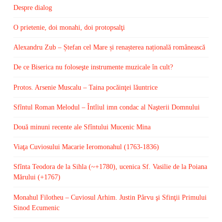
Despre dialog
O prietenie, doi monahi, doi protopsalţi
Alexandru Zub – Ștefan cel Mare și renașterea națională românească
De ce Biserica nu foloseşte instrumente muzicale în cult?
Protos. Arsenie Muscalu – Taina pocăinţei lăuntrice
Sfîntul Roman Melodul – Întîiul imn condac al Naşterii Domnului
Două minuni recente ale Sfîntului Mucenic Mina
Viaţa Cuviosului Macarie Ieromonahul (1763-1836)
Sfînta Teodora de la Sihla (~+1780), ucenica Sf. Vasilie de la Poiana
Mărului (+1767)
Monahul Filotheu – Cuviosul Arhim. Justin Pârvu şi Sfinţii Primului
Sinod Ecumenic