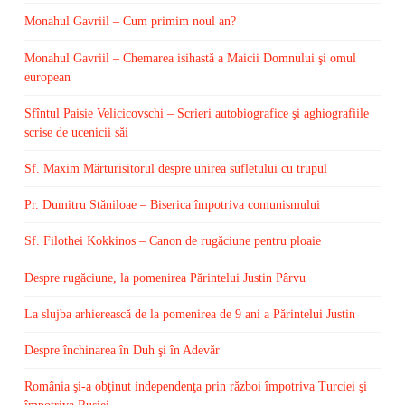
Monahul Gavriil – Cum primim noul an?
Monahul Gavriil – Chemarea isihastă a Maicii Domnului şi omul
european
Sfîntul Paisie Velicicovschi – Scrieri autobiografice şi aghiografiile
scrise de ucenicii săi
Sf. Maxim Mărturisitorul despre unirea sufletului cu trupul
Pr. Dumitru Stăniloae – Biserica împotriva comunismului
Sf. Filothei Kokkinos – Canon de rugăciune pentru ploaie
Despre rugăciune, la pomenirea Părintelui Justin Pârvu
La slujba arhierească de la pomenirea de 9 ani a Părintelui Justin
Despre închinarea în Duh şi în Adevăr
România şi-a obţinut independenţa prin război împotriva Turciei şi