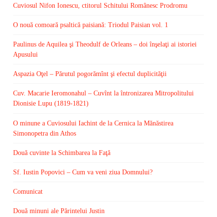
Cuviosul Nifon Ionescu, ctitorul Schitului Românesc Prodromu
O nouă comoară psaltică paisiană: Triodul Paisian vol. 1
Paulinus de Aquilea şi Theodulf de Orleans – doi înşelaţi ai istoriei
Apusului
Aspazia Oţel – Părutul pogorămînt şi efectul duplicităţii
Cuv. Macarie Ieromonahul – Cuvînt la întronizarea Mitropolitului
Dionisie Lupu (1819-1821)
O minune a Cuviosului Iachint de la Cernica la Mănăstirea
Simonopetra din Athos
Două cuvinte la Schimbarea la Faţă
Sf. Iustin Popovici – Cum va veni ziua Domnului?
Comunicat
Două minuni ale Părintelui Justin