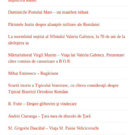
împotriva Rusiei
Duminicile Postului Mare – un manifest isihast
Părintele Justin despre alianţele militare ale României
La mormîntul neştiut al Sfîntului Valeriu Gafencu, la 70 de ani de la
săvîrşirea sa
Mărturisitorul Virgil Maxim – Viaţa lui Valeriu Gafencu. Prezentare
către comisia de canonizare a B.O.R.
Mihai Eminescu – Rugăciune
Scurtă istorie a Tipicului bisericesc, cu cîteva consideraţii despre
Tipicul Bisericii Ortodoxe Române
R. Fotie – Despre gîrbovire şi vindecare
Andrei Ciurunga – Ţara mea de dincolo de Ţară
Sf. Grigorie Dascălul – Viaţa Sf. Paisie Velicicovschi