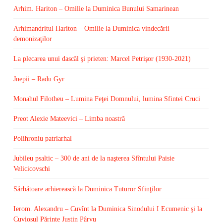
Arhim. Hariton – Omilie la Duminica Bunului Samarinean
Arhimandritul Hariton – Omilie la Duminica vindecării
demonizaţilor
La plecarea unui dascăl şi prieten: Marcel Petrişor (1930-2021)
Jnepii – Radu Gyr
Monahul Filotheu – Lumina Feţei Domnului, lumina Sfintei Cruci
Preot Alexie Mateevici – Limba noastră
Polihroniu patriarhal
Jubileu psaltic – 300 de ani de la naşterea Sfîntului Paisie
Velicicovschi
Sărbătoare arhierească la Duminica Tuturor Sfinţilor
Ierom. Alexandru – Cuvînt la Duminica Sinodului I Ecumenic şi la
Cuviosul Părinte Justin Pârvu