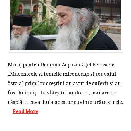
Mesaj pentru Doamna Aspazia Oţel Petrescu:
„Mucenicele şi femeile mironosiţe şi tot valul
ăsta al primilor creştini au avut de suferit şi au
fost huiduiţi. La sfârşitul anilor ei, mai are de
răsplătit ceva: hula acestor cuvinte urâte şi rele.
…
Read More