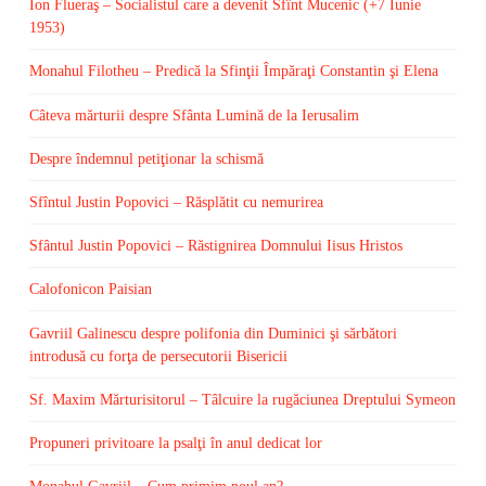
Ion Flueraş – Socialistul care a devenit Sfînt Mucenic (+7 Iunie
1953)
Monahul Filotheu – Predică la Sfinţii Împăraţi Constantin şi Elena
Câteva mărturii despre Sfânta Lumină de la Ierusalim
Despre îndemnul petiţionar la schismă
Sfîntul Justin Popovici – Răsplătit cu nemurirea
Sfântul Justin Popovici – Răstignirea Domnului Iisus Hristos
Calofonicon Paisian
Gavriil Galinescu despre polifonia din Duminici şi sărbători
introdusă cu forţa de persecutorii Bisericii
Sf. Maxim Mărturisitorul – Tâlcuire la rugăciunea Dreptului Symeon
Propuneri privitoare la psalţi în anul dedicat lor