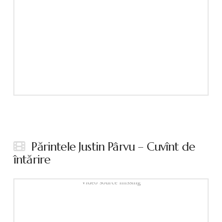
Părintele Justin Pârvu – Cuvînt de
întărire
Video source missing