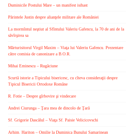
Duminicile Postului Mare – un manifest isihast
Părintele Justin despre alianţele militare ale României
La mormîntul neştiut al Sfîntului Valeriu Gafencu, la 70 de ani de la
săvîrşirea sa
Mărturisitorul Virgil Maxim – Viaţa lui Valeriu Gafencu. Prezentare
către comisia de canonizare a B.O.R.
Mihai Eminescu – Rugăciune
Scurtă istorie a Tipicului bisericesc, cu cîteva consideraţii despre
Tipicul Bisericii Ortodoxe Române
R. Fotie – Despre gîrbovire şi vindecare
Andrei Ciurunga – Ţara mea de dincolo de Ţară
Sf. Grigorie Dascălul – Viaţa Sf. Paisie Velicicovschi
Arhim. Hariton – Omilie la Duminica Bunului Samarinean