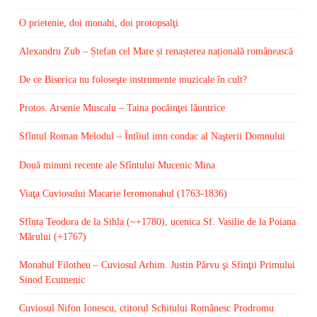
O prietenie, doi monahi, doi protopsalţi
Alexandru Zub – Ștefan cel Mare și renașterea națională românească
De ce Biserica nu foloseşte instrumente muzicale în cult?
Protos. Arsenie Muscalu – Taina pocăinţei lăuntrice
Sfîntul Roman Melodul – Întîiul imn condac al Naşterii Domnului
Două minuni recente ale Sfîntului Mucenic Mina
Viaţa Cuviosului Macarie Ieromonahul (1763-1836)
Sfînta Teodora de la Sihla (~+1780), ucenica Sf. Vasilie de la Poiana
Mărului (+1767)
Monahul Filotheu – Cuviosul Arhim. Justin Pârvu şi Sfinţii Primului
Sinod Ecumenic
Cuviosul Nifon Ionescu, ctitorul Schitului Românesc Prodromu