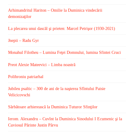
Arhimandritul Hariton – Omilie la Duminica vindecării
demonizaţilor
La plecarea unui dascăl şi prieten: Marcel Petrişor (1930-2021)
Jnepii – Radu Gyr
Monahul Filotheu – Lumina Feţei Domnului, lumina Sfintei Cruci
Preot Alexie Mateevici – Limba noastră
Polihroniu patriarhal
Jubileu psaltic – 300 de ani de la naşterea Sfîntului Paisie
Velicicovschi
Sărbătoare arhierească la Duminica Tuturor Sfinţilor
Ierom. Alexandru – Cuvînt la Duminica Sinodului I Ecumenic şi la
Cuviosul Părinte Justin Pârvu