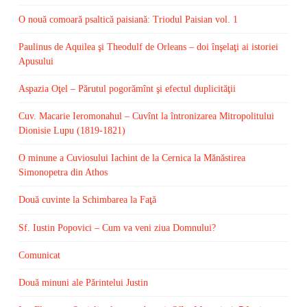
O nouă comoară psaltică paisiană: Triodul Paisian vol. 1
Paulinus de Aquilea şi Theodulf de Orleans – doi înşelaţi ai istoriei
Apusului
Aspazia Oţel – Părutul pogorămînt şi efectul duplicităţii
Cuv. Macarie Ieromonahul – Cuvînt la întronizarea Mitropolitului
Dionisie Lupu (1819-1821)
O minune a Cuviosului Iachint de la Cernica la Mănăstirea
Simonopetra din Athos
Două cuvinte la Schimbarea la Faţă
Sf. Iustin Popovici – Cum va veni ziua Domnului?
Comunicat
Două minuni ale Părintelui Justin