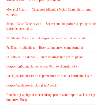
Monahul Gavriil – Cum primim noul an?
Monahul Gavriil – Chemarea isihastă a Maicii Domnului şi omul
european
Sfîntul Paisie Velicicovschi – Scrieri autobiografice şi aghiografiile
scrise de ucenicii săi
Sf. Maxim Mărturisitorul despre unirea sufletului cu trupul
Pr. Dumitru Stăniloae – Biserica împotriva comunismului
Sf. Filothei Kokkinos – Canon de rugăciune pentru ploaie
Despre rugăciune, la pomenirea Părintelui Justin Pârvu
La slujba arhierească de la pomenirea de 9 ani a Părintelui Justin
Despre închinarea în Duh şi în Adevăr
România şi-a obţinut independenţa prin război împotriva Turciei şi
împotriva Rusiei