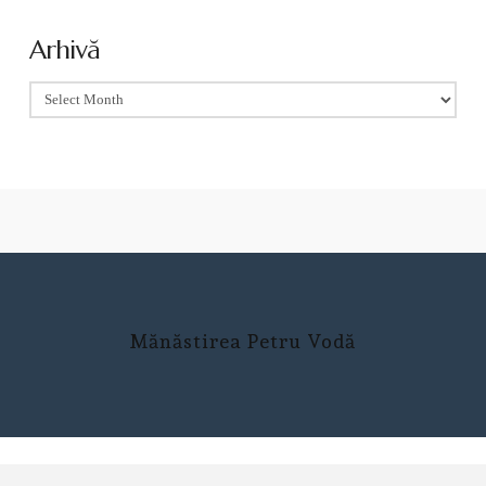
Arhivă
Arhivă
Mănăstirea Petru Vodă