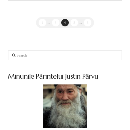
1
...
3
4
5
...
6
Search
Minunile Părintelui Justin Pârvu