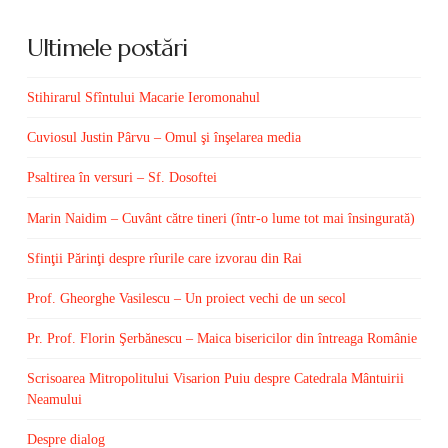
Ultimele postări
Stihirarul Sfîntului Macarie Ieromonahul
Cuviosul Justin Pârvu – Omul şi înşelarea media
Psaltirea în versuri – Sf. Dosoftei
Marin Naidim – Cuvânt către tineri (într-o lume tot mai însingurată)
Sfinţii Părinţi despre rîurile care izvorau din Rai
Prof. Gheorghe Vasilescu – Un proiect vechi de un secol
Pr. Prof. Florin Şerbănescu – Maica bisericilor din întreaga Românie
Scrisoarea Mitropolitului Visarion Puiu despre Catedrala Mântuirii
Neamului
Despre dialog