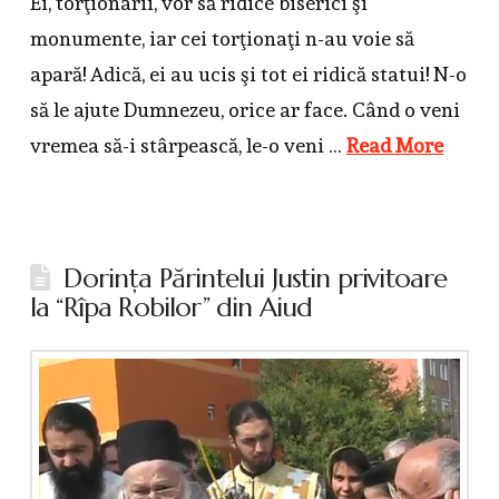
Ei, torţionarii, vor să ridice biserici şi
monumente, iar cei torţionaţi n-au voie să
apară! Adică, ei au ucis şi tot ei ridică statui! N-o
să le ajute Dumnezeu, orice ar face. Când o veni
vremea să-i stârpească, le-o veni …
Read More
Dorinţa Părintelui Justin privitoare
la “Rîpa Robilor” din Aiud