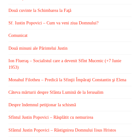
Două cuvinte la Schimbarea la Faţă
Sf. Iustin Popovici – Cum va veni ziua Domnului?
Comunicat
Două minuni ale Părintelui Justin
Ion Flueraş – Socialistul care a devenit Sfînt Mucenic (+7 Iunie
1953)
Monahul Filotheu – Predică la Sfinţii Împăraţi Constantin şi Elena
Câteva mărturii despre Sfânta Lumină de la Ierusalim
Despre îndemnul petiţionar la schismă
Sfîntul Justin Popovici – Răsplătit cu nemurirea
Sfântul Justin Popovici – Răstignirea Domnului Iisus Hristos