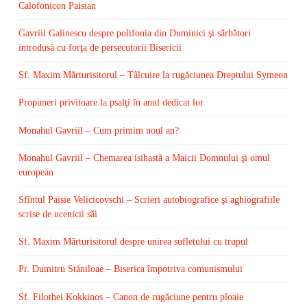
Calofonicon Paisian
Gavriil Galinescu despre polifonia din Duminici şi sărbători
introdusă cu forţa de persecutorii Bisericii
Sf. Maxim Mărturisitorul – Tâlcuire la rugăciunea Dreptului Symeon
Propuneri privitoare la psalţi în anul dedicat lor
Monahul Gavriil – Cum primim noul an?
Monahul Gavriil – Chemarea isihastă a Maicii Domnului şi omul
european
Sfîntul Paisie Velicicovschi – Scrieri autobiografice şi aghiografiile
scrise de ucenicii săi
Sf. Maxim Mărturisitorul despre unirea sufletului cu trupul
Pr. Dumitru Stăniloae – Biserica împotriva comunismului
Sf. Filothei Kokkinos – Canon de rugăciune pentru ploaie