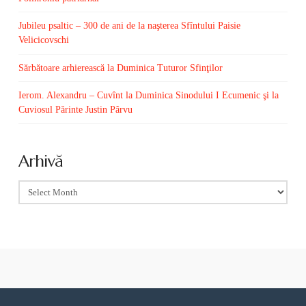
Jubileu psaltic – 300 de ani de la naşterea Sfîntului Paisie
Velicicovschi
Sărbătoare arhierească la Duminica Tuturor Sfinţilor
Ierom. Alexandru – Cuvînt la Duminica Sinodului I Ecumenic şi la
Cuviosul Părinte Justin Pârvu
Arhivă
Arhivă