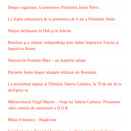
Despre rugăciune, la pomenirea Părintelui Justin Pârvu
La slujba arhierească de la pomenirea de 9 ani a Părintelui Justin
Despre închinarea în Duh şi în Adevăr
România şi-a obţinut independenţa prin război împotriva Turciei şi
împotriva Rusiei
Duminicile Postului Mare – un manifest isihast
Părintele Justin despre alianţele militare ale României
La mormîntul neştiut al Sfîntului Valeriu Gafencu, la 70 de ani de la
săvîrşirea sa
Mărturisitorul Virgil Maxim – Viaţa lui Valeriu Gafencu. Prezentare
către comisia de canonizare a B.O.R.
Mihai Eminescu – Rugăciune