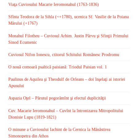
Viaţa Cuviosului Macarie Ieromonahul (1763-1836)
Sfînta Teodora de la Sihla (~+1780), ucenica Sf. Vasilie de la Poiana
Mărului (+1767)
Monahul Filotheu – Cuviosul Arhim. Justin Pârvu şi Sfinţii Primului
Sinod Ecumenic
Cuviosul Nifon Ionescu, ctitorul Schitului Românesc Prodromu
O nouă comoară psaltică paisiană: Triodul Paisian vol. 1
Paulinus de Aquilea şi Theodulf de Orleans – doi înşelaţi ai istoriei
Apusului
Aspazia Oţel – Părutul pogorămînt şi efectul duplicităţii
Cuv. Macarie Ieromonahul – Cuvînt la întronizarea Mitropolitului
Dionisie Lupu (1819-1821)
O minune a Cuviosului Iachint de la Cernica la Mănăstirea
Simonopetra din Athos