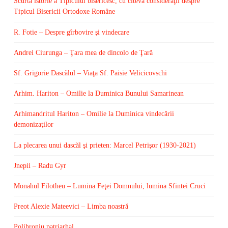
Scurtă istorie a Tipicului bisericesc, cu cîteva consideraţii despre
Tipicul Bisericii Ortodoxe Române
R. Fotie – Despre gîrbovire şi vindecare
Andrei Ciurunga – Ţara mea de dincolo de Ţară
Sf. Grigorie Dascălul – Viaţa Sf. Paisie Velicicovschi
Arhim. Hariton – Omilie la Duminica Bunului Samarinean
Arhimandritul Hariton – Omilie la Duminica vindecării
demonizaţilor
La plecarea unui dascăl şi prieten: Marcel Petrişor (1930-2021)
Jnepii – Radu Gyr
Monahul Filotheu – Lumina Feţei Domnului, lumina Sfintei Cruci
Preot Alexie Mateevici – Limba noastră
Polihroniu patriarhal