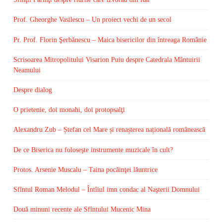
Prof. Gheorghe Vasilescu – Un proiect vechi de un secol
Pr. Prof. Florin Şerbănescu – Maica bisericilor din întreaga Românie
Scrisoarea Mitropolitului Visarion Puiu despre Catedrala Mântuirii
Neamului
Despre dialog
O prietenie, doi monahi, doi protopsalţi
Alexandru Zub – Ștefan cel Mare și renașterea națională românească
De ce Biserica nu foloseşte instrumente muzicale în cult?
Protos. Arsenie Muscalu – Taina pocăinţei lăuntrice
Sfîntul Roman Melodul – Întîiul imn condac al Naşterii Domnului
Două minuni recente ale Sfîntului Mucenic Mina