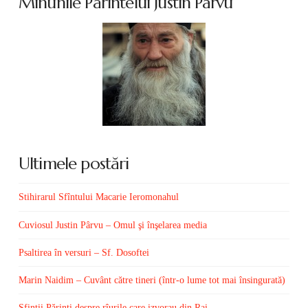
Minunile Părintelui Justin Pârvu
Ultimele postări
Stihirarul Sfîntului Macarie Ieromonahul
Cuviosul Justin Pârvu – Omul şi înşelarea media
Psaltirea în versuri – Sf. Dosoftei
Marin Naidim – Cuvânt către tineri (într-o lume tot mai însingurată)
Sfinţii Părinţi despre rîurile care izvorau din Rai