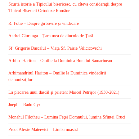
Scurtă istorie a Tipicului bisericesc, cu cîteva consideraţii despre
Tipicul Bisericii Ortodoxe Române
R. Fotie – Despre gîrbovire şi vindecare
Andrei Ciurunga – Ţara mea de dincolo de Ţară
Sf. Grigorie Dascălul – Viaţa Sf. Paisie Velicicovschi
Arhim. Hariton – Omilie la Duminica Bunului Samarinean
Arhimandritul Hariton – Omilie la Duminica vindecării
demonizaţilor
La plecarea unui dascăl şi prieten: Marcel Petrişor (1930-2021)
Jnepii – Radu Gyr
Monahul Filotheu – Lumina Feţei Domnului, lumina Sfintei Cruci
Preot Alexie Mateevici – Limba noastră