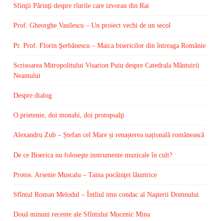
Sfinţii Părinţi despre rîurile care izvorau din Rai
Prof. Gheorghe Vasilescu – Un proiect vechi de un secol
Pr. Prof. Florin Şerbănescu – Maica bisericilor din întreaga Românie
Scrisoarea Mitropolitului Visarion Puiu despre Catedrala Mântuirii
Neamului
Despre dialog
O prietenie, doi monahi, doi protopsalţi
Alexandru Zub – Ștefan cel Mare și renașterea națională românească
De ce Biserica nu foloseşte instrumente muzicale în cult?
Protos. Arsenie Muscalu – Taina pocăinţei lăuntrice
Sfîntul Roman Melodul – Întîiul imn condac al Naşterii Domnului
Două minuni recente ale Sfîntului Mucenic Mina