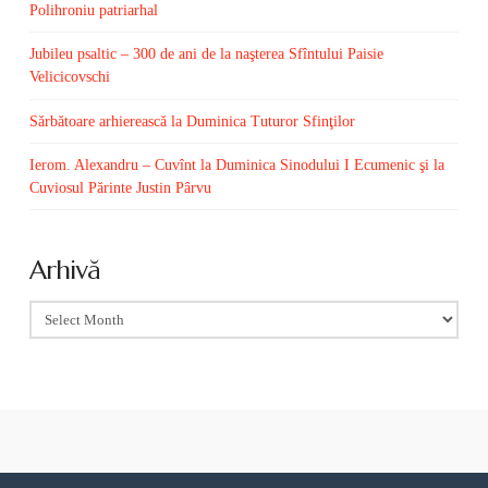
Polihroniu patriarhal
Jubileu psaltic – 300 de ani de la naşterea Sfîntului Paisie
Velicicovschi
Sărbătoare arhierească la Duminica Tuturor Sfinţilor
Ierom. Alexandru – Cuvînt la Duminica Sinodului I Ecumenic şi la
Cuviosul Părinte Justin Pârvu
Arhivă
Arhivă