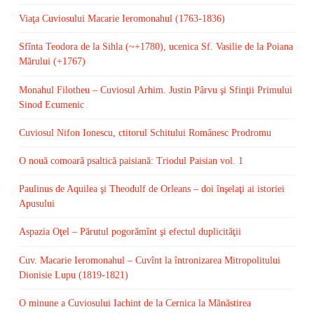
Viaţa Cuviosului Macarie Ieromonahul (1763-1836)
Sfînta Teodora de la Sihla (~+1780), ucenica Sf. Vasilie de la Poiana
Mărului (+1767)
Monahul Filotheu – Cuviosul Arhim. Justin Pârvu şi Sfinţii Primului
Sinod Ecumenic
Cuviosul Nifon Ionescu, ctitorul Schitului Românesc Prodromu
O nouă comoară psaltică paisiană: Triodul Paisian vol. 1
Paulinus de Aquilea şi Theodulf de Orleans – doi înşelaţi ai istoriei
Apusului
Aspazia Oţel – Părutul pogorămînt şi efectul duplicităţii
Cuv. Macarie Ieromonahul – Cuvînt la întronizarea Mitropolitului
Dionisie Lupu (1819-1821)
O minune a Cuviosului Iachint de la Cernica la Mănăstirea