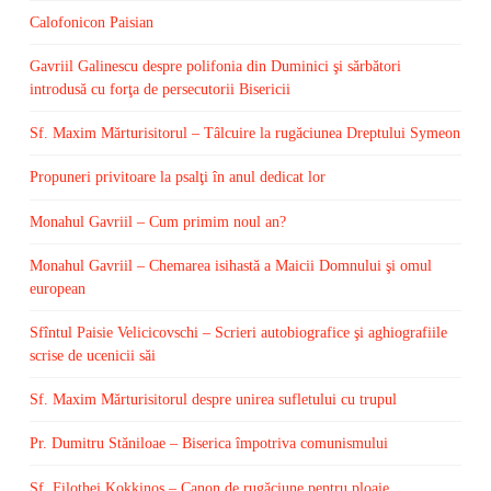
Calofonicon Paisian
Gavriil Galinescu despre polifonia din Duminici şi sărbători
introdusă cu forţa de persecutorii Bisericii
Sf. Maxim Mărturisitorul – Tâlcuire la rugăciunea Dreptului Symeon
Propuneri privitoare la psalţi în anul dedicat lor
Monahul Gavriil – Cum primim noul an?
Monahul Gavriil – Chemarea isihastă a Maicii Domnului şi omul
european
Sfîntul Paisie Velicicovschi – Scrieri autobiografice şi aghiografiile
scrise de ucenicii săi
Sf. Maxim Mărturisitorul despre unirea sufletului cu trupul
Pr. Dumitru Stăniloae – Biserica împotriva comunismului
Sf. Filothei Kokkinos – Canon de rugăciune pentru ploaie