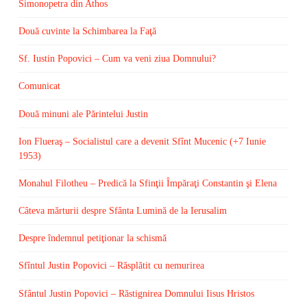
Simonopetra din Athos
Două cuvinte la Schimbarea la Faţă
Sf. Iustin Popovici – Cum va veni ziua Domnului?
Comunicat
Două minuni ale Părintelui Justin
Ion Flueraş – Socialistul care a devenit Sfînt Mucenic (+7 Iunie
1953)
Monahul Filotheu – Predică la Sfinţii Împăraţi Constantin şi Elena
Câteva mărturii despre Sfânta Lumină de la Ierusalim
Despre îndemnul petiţionar la schismă
Sfîntul Justin Popovici – Răsplătit cu nemurirea
Sfântul Justin Popovici – Răstignirea Domnului Iisus Hristos