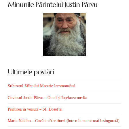
Minunile Părintelui Justin Pârvu
Ultimele postări
Stihirarul Sfîntului Macarie Ieromonahul
Cuviosul Justin Pârvu – Omul şi înşelarea media
Psaltirea în versuri – Sf. Dosoftei
Marin Naidim – Cuvânt către tineri (într-o lume tot mai însingurată)