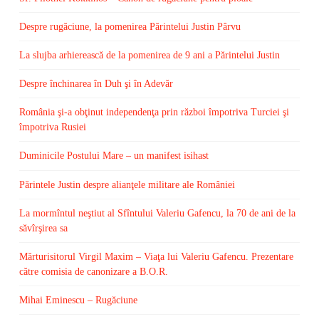
Despre rugăciune, la pomenirea Părintelui Justin Pârvu
La slujba arhierească de la pomenirea de 9 ani a Părintelui Justin
Despre închinarea în Duh şi în Adevăr
România şi-a obţinut independenţa prin război împotriva Turciei şi
împotriva Rusiei
Duminicile Postului Mare – un manifest isihast
Părintele Justin despre alianţele militare ale României
La mormîntul neştiut al Sfîntului Valeriu Gafencu, la 70 de ani de la
săvîrşirea sa
Mărturisitorul Virgil Maxim – Viaţa lui Valeriu Gafencu. Prezentare
către comisia de canonizare a B.O.R.
Mihai Eminescu – Rugăciune