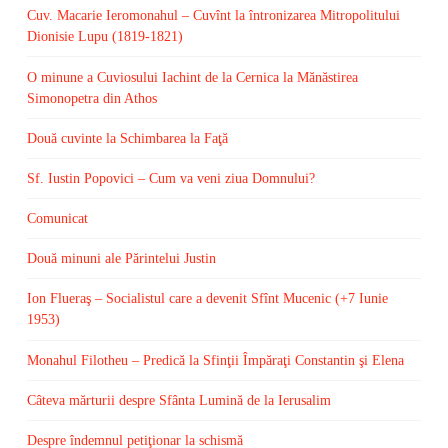
Cuv. Macarie Ieromonahul – Cuvînt la întronizarea Mitropolitului
Dionisie Lupu (1819-1821)
O minune a Cuviosului Iachint de la Cernica la Mănăstirea
Simonopetra din Athos
Două cuvinte la Schimbarea la Faţă
Sf. Iustin Popovici – Cum va veni ziua Domnului?
Comunicat
Două minuni ale Părintelui Justin
Ion Flueraş – Socialistul care a devenit Sfînt Mucenic (+7 Iunie
1953)
Monahul Filotheu – Predică la Sfinţii Împăraţi Constantin şi Elena
Câteva mărturii despre Sfânta Lumină de la Ierusalim
Despre îndemnul petiţionar la schismă