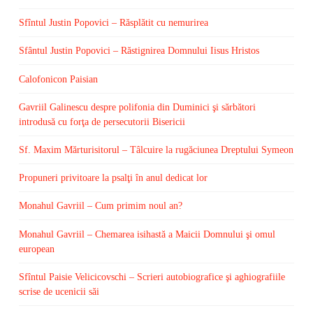
Sfîntul Justin Popovici – Răsplătit cu nemurirea
Sfântul Justin Popovici – Răstignirea Domnului Iisus Hristos
Calofonicon Paisian
Gavriil Galinescu despre polifonia din Duminici şi sărbători
introdusă cu forţa de persecutorii Bisericii
Sf. Maxim Mărturisitorul – Tâlcuire la rugăciunea Dreptului Symeon
Propuneri privitoare la psalţi în anul dedicat lor
Monahul Gavriil – Cum primim noul an?
Monahul Gavriil – Chemarea isihastă a Maicii Domnului şi omul
european
Sfîntul Paisie Velicicovschi – Scrieri autobiografice şi aghiografiile
scrise de ucenicii săi