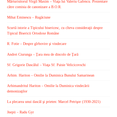
Mărturisitorul Virgil Maxim – Viaţa lui Valeriu Gafencu. Prezentare
către comisia de canonizare a B.O.R.
Mihai Eminescu – Rugăciune
Scurtă istorie a Tipicului bisericesc, cu cîteva consideraţii despre
Tipicul Bisericii Ortodoxe Române
R. Fotie – Despre gîrbovire şi vindecare
Andrei Ciurunga – Ţara mea de dincolo de Ţară
Sf. Grigorie Dascălul – Viaţa Sf. Paisie Velicicovschi
Arhim. Hariton – Omilie la Duminica Bunului Samarinean
Arhimandritul Hariton – Omilie la Duminica vindecării
demonizaţilor
La plecarea unui dascăl şi prieten: Marcel Petrişor (1930-2021)
Jnepii – Radu Gyr