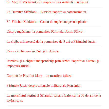
Sf. Maxim Mărturisitorul despre unirea sufletului cu trupul
Pr. Dumitru Stăniloae – Biserica împotriva comunismului
Sf. Filothei Kokkinos – Canon de rugăciune pentru ploaie
Despre rugăciune, la pomenirea Părintelui Justin Pârvu
La slujba arhierească de la pomenirea de 9 ani a Părintelui Justin
Despre închinarea în Duh şi în Adevăr
România şi-a obţinut independenţa prin război împotriva Turciei şi
împotriva Rusiei
Duminicile Postului Mare – un manifest isihast
Părintele Justin despre alianţele militare ale României
La mormîntul neştiut al Sfîntului Valeriu Gafencu, la 70 de ani de la
săvîrşirea sa