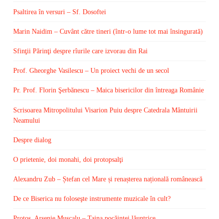
Psaltirea în versuri – Sf. Dosoftei
Marin Naidim – Cuvânt către tineri (într-o lume tot mai însingurată)
Sfinţii Părinţi despre rîurile care izvorau din Rai
Prof. Gheorghe Vasilescu – Un proiect vechi de un secol
Pr. Prof. Florin Şerbănescu – Maica bisericilor din întreaga Românie
Scrisoarea Mitropolitului Visarion Puiu despre Catedrala Mântuirii
Neamului
Despre dialog
O prietenie, doi monahi, doi protopsalţi
Alexandru Zub – Ștefan cel Mare și renașterea națională românească
De ce Biserica nu foloseşte instrumente muzicale în cult?
Protos. Arsenie Muscalu – Taina pocăinţei lăuntrice