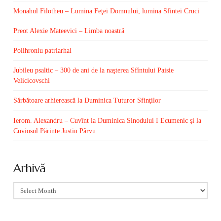
Monahul Filotheu – Lumina Feţei Domnului, lumina Sfintei Cruci
Preot Alexie Mateevici – Limba noastră
Polihroniu patriarhal
Jubileu psaltic – 300 de ani de la naşterea Sfîntului Paisie
Velicicovschi
Sărbătoare arhierească la Duminica Tuturor Sfinţilor
Ierom. Alexandru – Cuvînt la Duminica Sinodului I Ecumenic şi la
Cuviosul Părinte Justin Pârvu
Arhivă
Arhivă