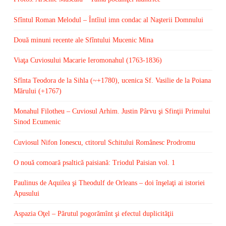
Sfîntul Roman Melodul – Întîiul imn condac al Naşterii Domnului
Două minuni recente ale Sfîntului Mucenic Mina
Viaţa Cuviosului Macarie Ieromonahul (1763-1836)
Sfînta Teodora de la Sihla (~+1780), ucenica Sf. Vasilie de la Poiana
Mărului (+1767)
Monahul Filotheu – Cuviosul Arhim. Justin Pârvu şi Sfinţii Primului
Sinod Ecumenic
Cuviosul Nifon Ionescu, ctitorul Schitului Românesc Prodromu
O nouă comoară psaltică paisiană: Triodul Paisian vol. 1
Paulinus de Aquilea şi Theodulf de Orleans – doi înşelaţi ai istoriei
Apusului
Aspazia Oţel – Părutul pogorămînt şi efectul duplicităţii